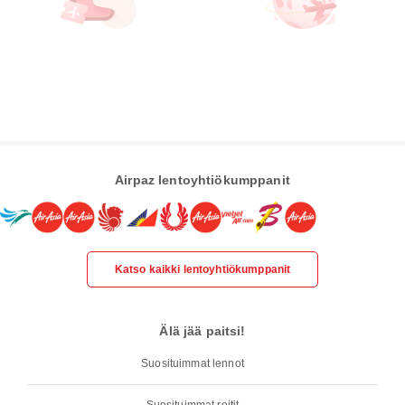
Airpaz lentoyhtiökumppanit
Katso kaikki lentoyhtiökumppanit
Älä jää paitsi!
Suosituimmat lennot