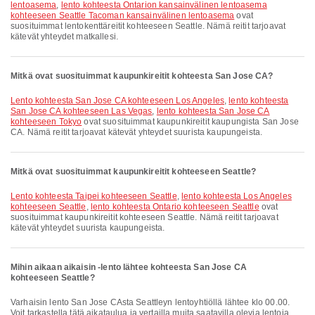
lentoasema
,
lento kohteesta Ontarion kansainvälinen lentoasema
kohteeseen Seattle Tacoman kansainvälinen lentoasema
ovat
suosituimmat lentokenttäreitit kohteeseen Seattle. Nämä reitit tarjoavat
kätevät yhteydet matkallesi.
Mitkä ovat suosituimmat kaupunkireitit kohteesta San Jose CA?
lento kohteesta San Jose CA kohteeseen Los Angeles
,
lento kohteesta
San Jose CA kohteeseen Las Vegas
,
lento kohteesta San Jose CA
kohteeseen Tokyo
ovat suosituimmat kaupunkireitit kaupungista San Jose
CA. Nämä reitit tarjoavat kätevät yhteydet suurista kaupungeista.
Mitkä ovat suosituimmat kaupunkireitit kohteeseen Seattle?
lento kohteesta Taipei kohteeseen Seattle
,
lento kohteesta Los Angeles
kohteeseen Seattle
,
lento kohteesta Ontario kohteeseen Seattle
ovat
suosituimmat kaupunkireitit kohteeseen Seattle. Nämä reitit tarjoavat
kätevät yhteydet suurista kaupungeista.
Mihin aikaan aikaisin -lento lähtee kohteesta San Jose CA
kohteeseen Seattle?
Varhaisin lento San Jose CAsta Seattleyn lentoyhtiöllä lähtee klo 00.00.
Voit tarkastella tätä aikataulua ja vertailla muita saatavilla olevia lentoja