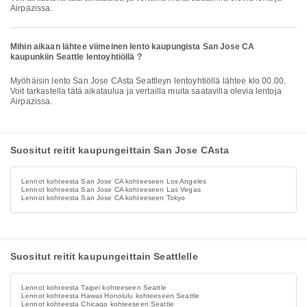
Airpazissa.
Mihin aikaan lähtee viimeinen lento kaupungista San Jose CA
kaupunkiin Seattle lentoyhtiöllä ?
Myöhäisin lento San Jose CAsta Seattleyn lentoyhtiöllä lähtee klo 00.00.
Voit tarkastella tätä aikataulua ja vertailla muita saatavilla olevia lentoja
Airpazissa.
Suositut reitit kaupungeittain San Jose CAsta
Lennot kohteesta San Jose CA kohteeseen Los Angeles
Lennot kohteesta San Jose CA kohteeseen Las Vegas
Lennot kohteesta San Jose CA kohteeseen Tokyo
Suositut reitit kaupungeittain Seattlelle
Lennot kohteesta Taipei kohteeseen Seattle
Lennot kohteesta Hawaii Honolulu kohteeseen Seattle
Lennot kohteesta Chicago kohteeseen Seattle