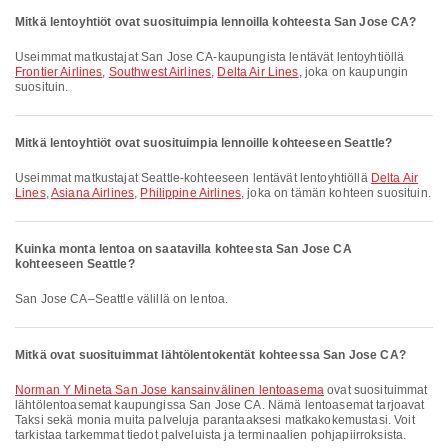
Mitkä lentoyhtiöt ovat suosituimpia lennoilla kohteesta San Jose CA?
Useimmat matkustajat San Jose CA-kaupungista lentävät lentoyhtiöllä
Frontier Airlines
,
Southwest Airlines
,
Delta Air Lines
, joka on kaupungin
suosituin.
Mitkä lentoyhtiöt ovat suosituimpia lennoille kohteeseen Seattle?
Useimmat matkustajat Seattle-kohteeseen lentävät lentoyhtiöllä
Delta Air
Lines
,
Asiana Airlines
,
Philippine Airlines
, joka on tämän kohteen suosituin.
Kuinka monta lentoa on saatavilla kohteesta San Jose CA
kohteeseen Seattle?
San Jose CA–Seattle välillä on lentoa.
Mitkä ovat suosituimmat lähtölentokentät kohteessa San Jose CA?
Norman Y Mineta San Jose kansainvälinen lentoasema
ovat suosituimmat
lähtölentoasemat kaupungissa San Jose CA. Nämä lentoasemat tarjoavat
Taksi sekä monia muita palveluja parantaaksesi matkakokemustasi. Voit
tarkistaa tarkemmat tiedot palveluista ja terminaalien pohjapiirroksista.