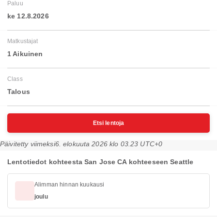
Paluu
ke 12.8.2026
Matkustajat
1 Aikuinen
Class
Talous
Etsi lentoja
Päivitetty viimeksi
6. elokuuta 2026 klo 03.23 UTC+0
Lentotiedot kohteesta San Jose CA kohteeseen Seattle
Alimman hinnan kuukausi
joulu