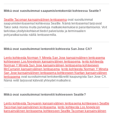
Mitkä ovat suosituimmat saapumislentokentät kohteessa Seattle?
Seattle Tacoman kansainvälinen lentoasema
ovat suosituimmat
saapumislentoasemat kohteessa Seattle. Nämä lentoasemat tarjoavat
Taksi sekä monia muita palveluja matkakokemuksesi parantamiseksi. Voit
tarkistaa yksityiskohtaiset tiedot palveluista ja terminaalien
pohjaratkaisuista näillä lentoasemilla.
Mitkä ovat suosituimmat lentoreitit kohteesta San Jose CA?
lento kohteesta Norman Y Mineta San Jose kansainvälinen lentoasema
kohteeseen Los Angelesin kansainvälinen lentoasema
,
lento kohteesta
Norman Y Mineta San Jose kansainvälinen lentoasema kohteeseen
McCarranin kansainvälinen lentoasema
,
lento kohteesta Norman Y Mineta
San Jose kansainvälinen lentoasema kohteeseen Naritan kansainvälinen
lentoasema
ovat suosituimmat lentokenttäreitit kaupungista San Jose CA.
Nämä reitit tarjoavat kätevät yhteydet matkallesi.
Mitkä ovat suosituimmat lentoreitit kohteeseen Seattle?
lento kohteesta Taoyuanin kansainvälinen lentoasema kohteeseen Seattle
Tacoman kansainvälinen lentoasema
,
lento kohteesta Los Angelesin
kansainvälinen lentoasema kohteeseen Seattle Tacoman kansainvälinen