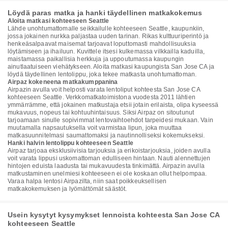
Löydä paras matka ja hanki täydellinen matkakokemus
Aloita matkasi kohteeseen Seattle
Lähde unohtumattomalle seikkailulle kohteeseen Seattle, kaupunkiin,
jossa jokainen nurkka paljastaa uuden tarinan. Rikas kulttuuriperintö ja
henkeäsalpaavat maisemat tarjoavat loputtomasti mahdollisuuksia
löytämiseen ja ihailuun. Kuvittele itsesi kulkemassa vilkkailla kaduilla,
maistamassa paikallisia herkkuja ja uppoutumassa kaupungin
ainutlaatuiseen viehätykseen. Aloita matkasi kaupungista San Jose CA ja
löydä täydellinen lentolippu, joka tekee matkasta unohtumattoman.
Airpaz kokeneena matkakumppanina
Airpazin avulla voit helposti varata lentoliput kohteesta San Jose CA
kohteeseen Seattle. Verkkomatkatoimistona vuodesta 2011 lähtien
ymmärrämme, että jokainen matkustaja etsii jotain erilaista, olipa kyseessä
mukavuus, nopeus tai kohtuuhintaisuus. Siksi Airpaz on sitoutunut
tarjoamaan sinulle sopivimmat lentovaihtoehdot tarpeidesi mukaan. Vain
muutamalla napsautuksella voit varmistaa lipun, joka muuttaa
matkasuunnitelmasi saumattomaksi ja nautinnolliseksi kokemukseksi.
Hanki halvin lentolippu kohteeseen Seattle
Airpaz tarjoaa eksklusiivisia tarjouksia ja erikoistarjouksia, joiden avulla
voit varata lippusi uskomattoman edulliseen hintaan. Nauti alennettujen
hintojen eduista laadusta tai mukavuudesta tinkimättä. Airpazin avulla
matkustaminen unelmiesi kohteeseen ei ole koskaan ollut helpompaa.
Varaa halpa lentosi Airpazilta, niin saat poikkeuksellisen
matkakokemuksen ja lyömättömät säästöt.
Usein kysytyt kysymykset lennoista kohteesta San Jose CA
kohteeseen Seattle