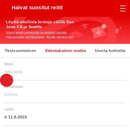
Halvat suositut reitit
Löydä edullisia lentoja välillä San
Jose CA ja Seattle
Nauti eksklusiivisista lentotarjouksista
haluamaasi kohteeseen. Aloita varaus nyt!
Yksisuuntainen
Edestakainen matka
Useita kohteita
Mistä
Alkuperä
kohteeseen
Kohde
Lähtö
ti 11.8.2026