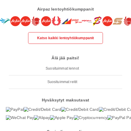
Airpaz lentoyhtiökumppanit
Katso kaikki lentoyhtiökumppanit
Älä jää paitsi!
Suosituimmat lennot
Suosituimmat reitit
Hyväksytyt maksutavat