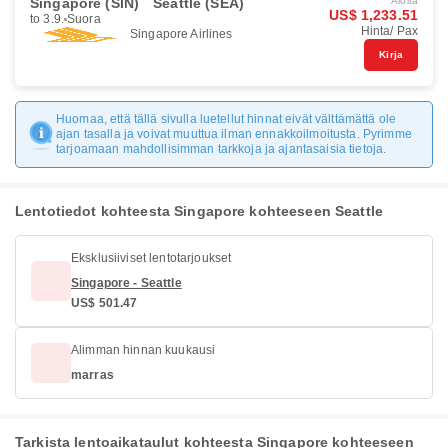
Singapore (SIN)
Seattle (SEA)
Aloita
US$ 1,233.51
to 3.9.
Suora
Hinta/ Pax
Singapore Airlines
Kirja
Huomaa, että tällä sivulla luetellut hinnat eivät välttämättä ole
ajan tasalla ja voivat muuttua ilman ennakkoilmoitusta. Pyrimme
tarjoamaan mahdollisimman tarkkoja ja ajantasaisia tietoja.
Lentotiedot kohteesta Singapore kohteeseen Seattle
Eksklusiiviset lentotarjoukset
Singapore - Seattle
US$ 501.47
Alimman hinnan kuukausi
marras
Tarkista lentoaikataulut kohteesta Singapore kohteeseen