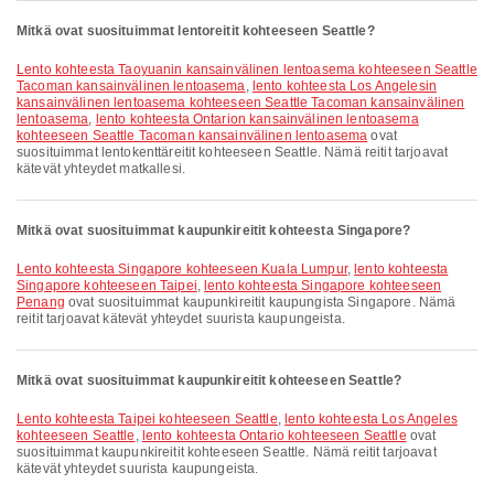
Mitkä ovat suosituimmat lentoreitit kohteeseen Seattle?
lento kohteesta Taoyuanin kansainvälinen lentoasema kohteeseen Seattle
Tacoman kansainvälinen lentoasema
,
lento kohteesta Los Angelesin
kansainvälinen lentoasema kohteeseen Seattle Tacoman kansainvälinen
lentoasema
,
lento kohteesta Ontarion kansainvälinen lentoasema
kohteeseen Seattle Tacoman kansainvälinen lentoasema
ovat
suosituimmat lentokenttäreitit kohteeseen Seattle. Nämä reitit tarjoavat
kätevät yhteydet matkallesi.
Mitkä ovat suosituimmat kaupunkireitit kohteesta Singapore?
lento kohteesta Singapore kohteeseen Kuala Lumpur
,
lento kohteesta
Singapore kohteeseen Taipei
,
lento kohteesta Singapore kohteeseen
Penang
ovat suosituimmat kaupunkireitit kaupungista Singapore. Nämä
reitit tarjoavat kätevät yhteydet suurista kaupungeista.
Mitkä ovat suosituimmat kaupunkireitit kohteeseen Seattle?
lento kohteesta Taipei kohteeseen Seattle
,
lento kohteesta Los Angeles
kohteeseen Seattle
,
lento kohteesta Ontario kohteeseen Seattle
ovat
suosituimmat kaupunkireitit kohteeseen Seattle. Nämä reitit tarjoavat
kätevät yhteydet suurista kaupungeista.