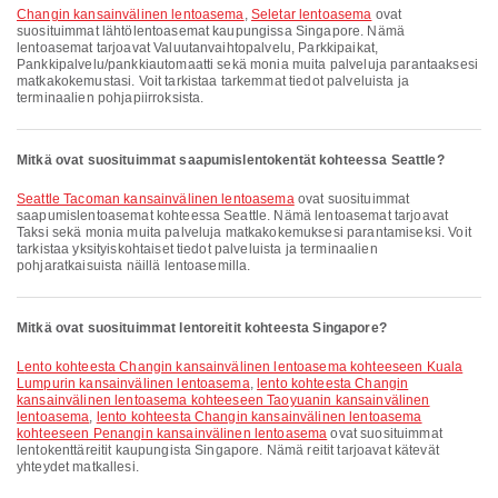
Changin kansainvälinen lentoasema
,
Seletar lentoasema
ovat
suosituimmat lähtölentoasemat kaupungissa Singapore. Nämä
lentoasemat tarjoavat Valuutanvaihtopalvelu, Parkkipaikat,
Pankkipalvelu/pankkiautomaatti sekä monia muita palveluja parantaaksesi
matkakokemustasi. Voit tarkistaa tarkemmat tiedot palveluista ja
terminaalien pohjapiirroksista.
Mitkä ovat suosituimmat saapumislentokentät kohteessa Seattle?
Seattle Tacoman kansainvälinen lentoasema
ovat suosituimmat
saapumislentoasemat kohteessa Seattle. Nämä lentoasemat tarjoavat
Taksi sekä monia muita palveluja matkakokemuksesi parantamiseksi. Voit
tarkistaa yksityiskohtaiset tiedot palveluista ja terminaalien
pohjaratkaisuista näillä lentoasemilla.
Mitkä ovat suosituimmat lentoreitit kohteesta Singapore?
lento kohteesta Changin kansainvälinen lentoasema kohteeseen Kuala
Lumpurin kansainvälinen lentoasema
,
lento kohteesta Changin
kansainvälinen lentoasema kohteeseen Taoyuanin kansainvälinen
lentoasema
,
lento kohteesta Changin kansainvälinen lentoasema
kohteeseen Penangin kansainvälinen lentoasema
ovat suosituimmat
lentokenttäreitit kaupungista Singapore. Nämä reitit tarjoavat kätevät
yhteydet matkallesi.