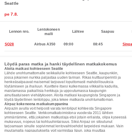
Seattle
pe 7.8.
Lentokoneen
Lennon nro.
Lähtee
Saapuu
malli
SQ28
Airbus A350
09:00
08:45
Sing
Löydä paras matka ja hanki täydellinen matkakokemus
Aloita matkasi kohteeseen Seattle
Lähde unohtumattomalle seikkailulle kohteeseen Seattle, kaupunkiin,
jossa jokainen nurkka paljastaa uuden tarinan. Rikas kulttuuriperintö ja
henkeäsalpaavat maisemat tarjoavat loputtomasti mahdollisuuksia
löytämiseen ja ihailuun. Kuvittele itsesi kulkemassa vilkkailla kaduilla,
maistamassa paikallisia herkkuja ja uppoutumassa kaupungin
ainutlaatuiseen viehätykseen. Aloita matkasi kaupungista Singapore ja
löydä täydellinen lentolippu, joka tekee matkasta unohtumattoman.
Airpaz kokeneena matkakumppanina
Airpazin avulla voit helposti varata lentoliput kohteesta Singapore
kohteeseen Seattle. Verkkomatkatoimistona vuodesta 2011 lähtien
ymmärrämme, että jokainen matkustaja etsii jotain erilaista, olipa kyseessä
mukavuus, nopeus tai kohtuuhintaisuus. Siksi Airpaz on sitoutunut
tarjoamaan sinulle sopivimmat lentovaihtoehdot tarpeidesi mukaan. Vain
muutamalla napsautuksella voit varmistaa lipun, joka muuttaa