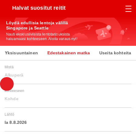
Halvat suositut reitit
Löydä edullisia lentoja välillä
Singapore ja Seattle
Nauti eksklusiivisista lentotarjouksista
haluamaasi kohteeseen. Aloita varaus nyt!
Yksisuuntainen
Edestakainen matka
Useita kohteita
Mistä
Alkuperä
kohteeseen
Kohde
Lähtö
la 8.8.2026