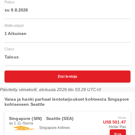
Paluu
su 9.8.2026
Matkustajat
1 Aikuinen
Class
Talous
Etsi lentoja
Päivitetty viimeksi
6. elokuuta 2026 klo 03.29 UTC+0
Varaa ja hanki parhaat lentotarjoukset kohteesta Singapore
kohteeseen Seattle
Singapore (SIN)
Seattle (SEA)
Aloita
US$ 501.47
su 1.11.
Suora
Hinta/ Pax
Singapore Airlines
Kirja