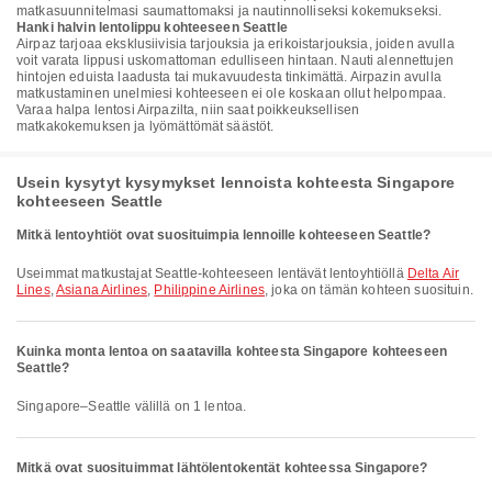
matkasuunnitelmasi saumattomaksi ja nautinnolliseksi kokemukseksi.
Hanki halvin lentolippu kohteeseen Seattle
Airpaz tarjoaa eksklusiivisia tarjouksia ja erikoistarjouksia, joiden avulla
voit varata lippusi uskomattoman edulliseen hintaan. Nauti alennettujen
hintojen eduista laadusta tai mukavuudesta tinkimättä. Airpazin avulla
matkustaminen unelmiesi kohteeseen ei ole koskaan ollut helpompaa.
Varaa halpa lentosi Airpazilta, niin saat poikkeuksellisen
matkakokemuksen ja lyömättömät säästöt.
Usein kysytyt kysymykset lennoista kohteesta Singapore
kohteeseen Seattle
Mitkä lentoyhtiöt ovat suosituimpia lennoille kohteeseen Seattle?
Useimmat matkustajat Seattle-kohteeseen lentävät lentoyhtiöllä
Delta Air
Lines
,
Asiana Airlines
,
Philippine Airlines
, joka on tämän kohteen suosituin.
Kuinka monta lentoa on saatavilla kohteesta Singapore kohteeseen
Seattle?
Singapore–Seattle välillä on 1 lentoa.
Mitkä ovat suosituimmat lähtölentokentät kohteessa Singapore?