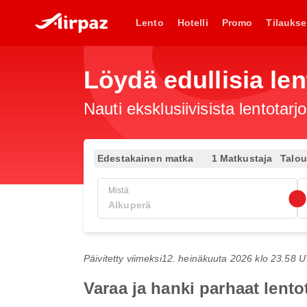
Lento
Hotelli
Promo
Tilaukse
Löydä edullisia len
Nauti eksklusiivisista lentotar
Edestakainen matka
1 Matkustaja
Talo
Mistä
Päivitetty viimeksi
12. heinäkuuta 2026 klo 23.58 
Varaa ja hanki parhaat lent