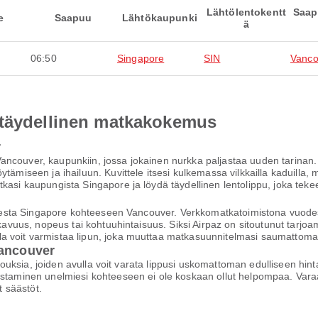
Lähtölentokentt
Saap
e
Saapuu
Lähtökaupunki
ä
06:50
Singapore
SIN
Vanco
 täydellinen matkakokemus
r
ncouver, kaupunkiin, jossa jokainen nurkka paljastaa uuden tarinan. 
ytämiseen ja ihailuun. Kuvittele itsesi kulkemassa vilkkailla kaduilla
tkasi kaupungista Singapore ja löydä täydellinen lentolippu, joka t
kohteesta Singapore kohteeseen Vancouver. Verkkomatkatoimistona vuo
mukavuus, nopeus tai kohtuuhintaisuus. Siksi Airpaz on sitoutunut tarj
a voit varmistaa lipun, joka muuttaa matkasuunnitelmasi saumattomak
Vancouver
arjouksia, joiden avulla voit varata lippusi uskomattoman edulliseen hi
staminen unelmiesi kohteeseen ei ole koskaan ollut helpompaa. Varaa h
 säästöt.