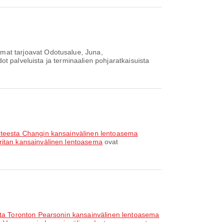
at tarjoavat Odotusalue, Juna,
t palveluista ja terminaalien pohjaratkaisuista
hteesta Changin kansainvälinen lentoasema
ritan kansainvälinen lentoasema
ovat
sta Toronton Pearsonin kansainvälinen lentoasema