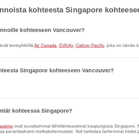
ennoista kohteesta Singapore kohtees
lennoille kohteeseen Vancouver?
vät lentoyhtiöllä
Air Canada
,
EVA Air
,
Cathay Pacific
, joka on tämän k
ohteesta Singapore kohteeseen Vancouver?
entät kohteessa Singapore?
oasema
ovat suosituimmat lähtölentoasemat kaupungissa Singapore. 
a parantaaksesi matkakokemustasi. Voit tarkistaa tarkemmat tiedot pal