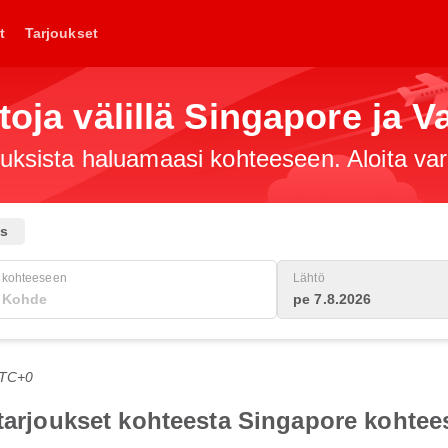
t
Tarjoukset
toja välillä Singapore ja 
jouksista haluamaasi kohteeseen. Aloita va
us
kohteeseen
Lähtö
pe 7.8.2026
UTC+0
otarjoukset kohteesta Singapore kohte