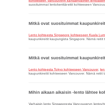
kohteeseen Vancouverin kansainvälinen lentoase
suosituimmat lentokenttäreitit kohteeseen Vancouve
Mitkä ovat suosituimmat kaupunkireit
lento kohteesta Singapore kohteeseen Kuala Lu
kaupunkireitit kaupungista Singapore. Nämä reitit 
Mitkä ovat suosituimmat kaupunkirei
lento kohteesta Tokyo kohteeseen Vancouver
,
len
kaupunkireitit kohteeseen Vancouver. Nämä reitit t
Mihin aikaan aikaisin -lento lähtee 
Varhaisin lento Singaporesta Vancouveryn lentoyhtiö