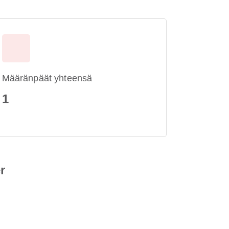
Määränpäät yhteensä
1
r