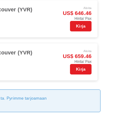
Aloita
couver (YVR)
US$ 646.46
Hinta/ Pax
Kirja
Aloita
couver (YVR)
US$ 659.46
Hinta/ Pax
Kirja
tusta. Pyrimme tarjoamaan