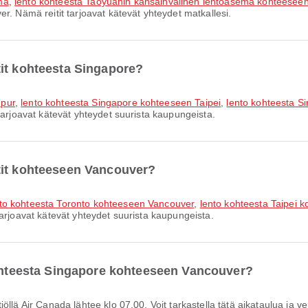
ma
,
lento kohteesta Taoyuanin kansainvälinen lentoasema kohteesee
r. Nämä reitit tarjoavat kätevät yhteydet matkallesi.
it kohteesta Singapore?
mpur
,
lento kohteesta Singapore kohteeseen Taipei
,
lento kohteesta S
tarjoavat kätevät yhteydet suurista kaupungeista.
tit kohteeseen Vancouver?
to kohteesta Toronto kohteeseen Vancouver
,
lento kohteesta Taipei 
arjoavat kätevät yhteydet suurista kaupungeista.
kohteesta Singapore kohteeseen Vancouver?
llä Air Canada lähtee klo 07.00. Voit tarkastella tätä aikataulua ja vert