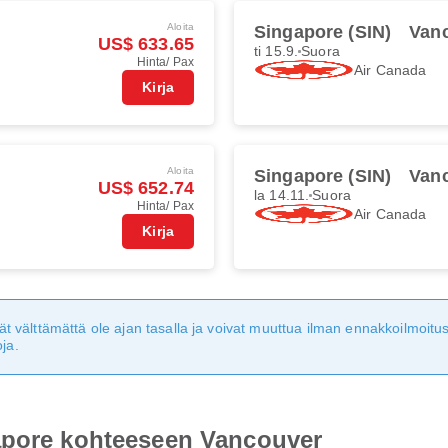
Aloita
Singapore (SIN)
Van
US$ 633.65
ti 15.9.
Suora
Hinta/ Pax
Air Canada
Kirja
Aloita
Singapore (SIN)
Van
US$ 652.74
la 14.11.
Suora
Hinta/ Pax
Air Canada
Kirja
eivät välttämättä ole ajan tasalla ja voivat muuttua ilman ennakkoilmoi
ja.
apore kohteeseen Vancouver