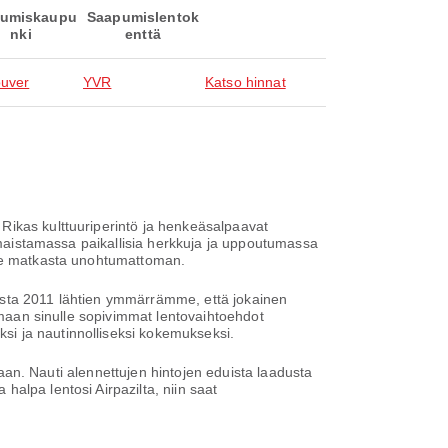
umiskaupu
Saapumislentok
nki
enttä
uver
YVR
Katso hinnat
Rikas kulttuuriperintö ja henkeäsalpaavat
, maistamassa paikallisia herkkuja ja uppoutumassa
ekee matkasta unohtumattoman.
desta 2011 lähtien ymmärrämme, että jokainen
oamaan sinulle sopivimmat lentovaihtoehdot
si ja nautinnolliseksi kokemukseksi.
ntaan. Nauti alennettujen hintojen eduista laadusta
alpa lentosi Airpazilta, niin saat