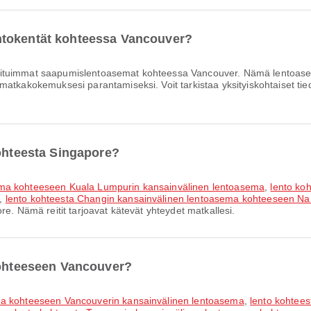
ntokentät kohteessa Vancouver?
ituimmat saapumislentoasemat kohteessa Vancouver. Nämä lentoasem
atkakokemuksesi parantamiseksi. Voit tarkistaa yksityiskohtaiset tiedo
kohteesta Singapore?
sema kohteeseen Kuala Lumpurin kansainvälinen lentoasema
,
lento ko
,
lento kohteesta Changin kansainvälinen lentoasema kohteeseen Na
e. Nämä reitit tarjoavat kätevät yhteydet matkallesi.
kohteeseen Vancouver?
ema kohteeseen Vancouverin kansainvälinen lentoasema
,
lento kohtee