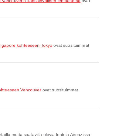
n Vancouverin kansainvälinen lentoasema
ovat
ingapore kohteeseen Tokyo
ovat suosituimmat
kohteeseen Vancouver
ovat suosituimmat
ailla muita saatavilla olevia lentoja Airpazissa.