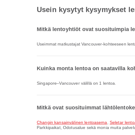
Usein kysytyt kysymykset l
Mitkä lentoyhtiöt ovat suosituimpia 
Useimmat matkustajat Vancouver-kohteeseen lentä
Kuinka monta lentoa on saatavilla k
Singapore–Vancouver välillä on 1 lentoa.
Mitkä ovat suosituimmat lähtölentok
Changin kansainvälinen lentoasema
,
Seletar lent
Parkkipaikat, Odotusalue sekä monia muita palveluj