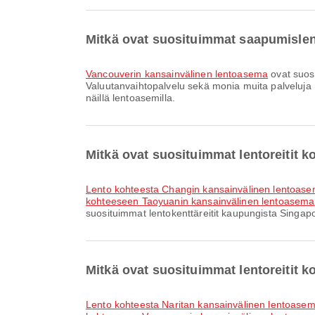
Mitkä ovat suosituimmat saapumisle
Vancouverin kansainvälinen lentoasema
ovat suos
Valuutanvaihtopalvelu sekä monia muita palveluja m
näillä lentoasemilla.
Mitkä ovat suosituimmat lentoreitit 
lento kohteesta Changin kansainvälinen lentoa
kohteeseen Taoyuanin kansainvälinen lentoasema
suosituimmat lentokenttäreitit kaupungista Singapor
Mitkä ovat suosituimmat lentoreitit 
lento kohteesta Naritan kansainvälinen lentoas