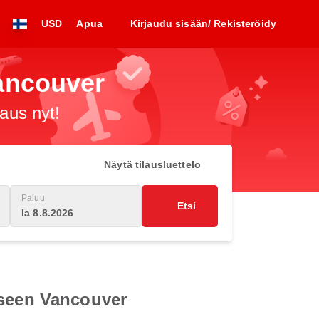
USD
Apua
Kirjaudu sisään/ Rekisteröidy
Vancouver
raus nyt!
Näytä tilausluettelo
Paluu
Etsi
la 8.8.2026
eseen Vancouver