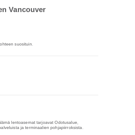
een Vancouver
ohteen suosituin.
Nämä lentoasemat tarjoavat Odotusalue,
veluista ja terminaalien pohjapiirroksista.