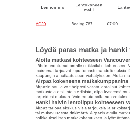
Lentokoneen
Lennon nro.
Lähte
malli
AC20
Boeing 787
07:00
Löydä paras matka ja hanki
Aloita matkasi kohteeseen Vancouve
Lähde unohtumattomalle seikkailulle kohteeseen Va
maisemat tarjoavat loputtomasti mahdollisuuksia lö
kaupungin ainutlaatuiseen viehätykseen. Aloita ma
Airpaz kokeneena matkakumppanina
Airpazin avulla voit helposti varata lentoliput 
matkustaja etsii jotain erilaista, olipa kyseessä 
tarpeidesi mukaan. Vain muutamalla napsautuksell
Hanki halvin lentolippu kohteeseen 
Airpaz tarjoaa eksklusiivisia tarjouksia ja erikoist
tai mukavuudesta tinkimättä. Airpazin avulla matku
poikkeuksellisen matkakokemuksen ja lyömättömät