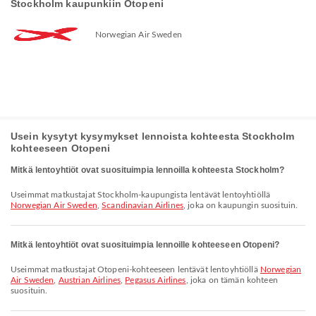
Stockholm kaupunkiin Otopeni
Norwegian Air Sweden
Usein kysytyt kysymykset lennoista kohteesta Stockholm
kohteeseen Otopeni
Mitkä lentoyhtiöt ovat suosituimpia lennoilla kohteesta Stockholm?
Useimmat matkustajat Stockholm-kaupungista lentävät lentoyhtiöllä
Norwegian Air Sweden
,
Scandinavian Airlines
, joka on kaupungin suosituin.
Mitkä lentoyhtiöt ovat suosituimpia lennoille kohteeseen Otopeni?
Useimmat matkustajat Otopeni-kohteeseen lentävät lentoyhtiöllä
Norwegian
Air Sweden
,
Austrian Airlines
,
Pegasus Airlines
, joka on tämän kohteen
suosituin.