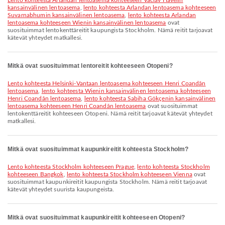
lento kohteesta Arlandan lentoasema kohteeseen Václav Havelin
kansainvälinen lentoasema
,
lento kohteesta Arlandan lentoasema kohteeseen
Suvarnabhumin kansainvälinen lentoasema
,
lento kohteesta Arlandan
lentoasema kohteeseen Wienin kansainvälinen lentoasema
ovat
suosituimmat lentokenttäreitit kaupungista Stockholm. Nämä reitit tarjoavat
kätevät yhteydet matkallesi.
Mitkä ovat suosituimmat lentoreitit kohteeseen Otopeni?
lento kohteesta Helsinki-Vantaan lentoasema kohteeseen Henri Coandăn
lentoasema
,
lento kohteesta Wienin kansainvälinen lentoasema kohteeseen
Henri Coandăn lentoasema
,
lento kohteesta Sabiha Gökçenin kansainvälinen
lentoasema kohteeseen Henri Coandăn lentoasema
ovat suosituimmat
lentokenttäreitit kohteeseen Otopeni. Nämä reitit tarjoavat kätevät yhteydet
matkallesi.
Mitkä ovat suosituimmat kaupunkireitit kohteesta Stockholm?
lento kohteesta Stockholm kohteeseen Prague
,
lento kohteesta Stockholm
kohteeseen Bangkok
,
lento kohteesta Stockholm kohteeseen Vienna
ovat
suosituimmat kaupunkireitit kaupungista Stockholm. Nämä reitit tarjoavat
kätevät yhteydet suurista kaupungeista.
Mitkä ovat suosituimmat kaupunkireitit kohteeseen Otopeni?