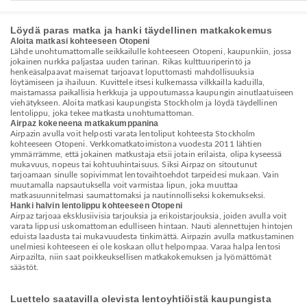
Löydä paras matka ja hanki täydellinen matkakokemus
Aloita matkasi kohteeseen Otopeni
Lähde unohtumattomalle seikkailulle kohteeseen Otopeni, kaupunkiin, jossa
jokainen nurkka paljastaa uuden tarinan. Rikas kulttuuriperintö ja
henkeäsalpaavat maisemat tarjoavat loputtomasti mahdollisuuksia
löytämiseen ja ihailuun. Kuvittele itsesi kulkemassa vilkkailla kaduilla,
maistamassa paikallisia herkkuja ja uppoutumassa kaupungin ainutlaatuiseen
viehätykseen. Aloita matkasi kaupungista Stockholm ja löydä täydellinen
lentolippu, joka tekee matkasta unohtumattoman.
Airpaz kokeneena matkakumppanina
Airpazin avulla voit helposti varata lentoliput kohteesta Stockholm
kohteeseen Otopeni. Verkkomatkatoimistona vuodesta 2011 lähtien
ymmärrämme, että jokainen matkustaja etsii jotain erilaista, olipa kyseessä
mukavuus, nopeus tai kohtuuhintaisuus. Siksi Airpaz on sitoutunut
tarjoamaan sinulle sopivimmat lentovaihtoehdot tarpeidesi mukaan. Vain
muutamalla napsautuksella voit varmistaa lipun, joka muuttaa
matkasuunnitelmasi saumattomaksi ja nautinnolliseksi kokemukseksi.
Hanki halvin lentolippu kohteeseen Otopeni
Airpaz tarjoaa eksklusiivisia tarjouksia ja erikoistarjouksia, joiden avulla voit
varata lippusi uskomattoman edulliseen hintaan. Nauti alennettujen hintojen
eduista laadusta tai mukavuudesta tinkimättä. Airpazin avulla matkustaminen
unelmiesi kohteeseen ei ole koskaan ollut helpompaa. Varaa halpa lentosi
Airpazilta, niin saat poikkeuksellisen matkakokemuksen ja lyömättömät
säästöt.
Luettelo saatavilla olevista lentoyhtiöistä kaupungista