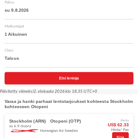
Paluu
su 9.8.2026
Matkustajat
1 Aikuinen
Class
Talous
Etsi lentoja
Päivitetty viimeksi
2. elokuuta 2026 klo 18.35 UTC+0
Varaa ja hanki parhaat lentotarjoukset kohteesta Stockholm
kohteeseen Otopeni
Stockholm (ARN)
Otopeni (OTP)
Aloita
US$ 62.33
su 6.9.
Suora
Hinta/ Pax
Norwegian Air Sweden
Kirja