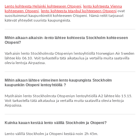
lento kohteesta Helsinki kohteeseen Otopeni
,
lento kohteesta Vienna
kohteeseen Otopeni
,
lento kohteesta Istanbul kohteeseen Otopeni
ovat
suosituimmat kaupunkireitit kohteeseen Otopeni. Nämä reitit tarjoavat
kätevät yhteydet suurista kaupungeista.
Mihin aikaan aikaisin -lento lähtee kohteesta Stockholm kohteeseen
Otopeni?
Varhaisin lento Stockholmsta Otopeniyn lentoyhtiöllä Norwegian Air Sweden
lähtee klo 06.10. Voit tarkastella tätä aikataulua ja vertailla muita saatavilla
olevia lentoja Airpazissa.
Mihin aikaan lähtee viimeinen lento kaupungista Stockholm
kaupunkiin Otopeni lentoyhtiöllä ?
Myöhäisin lento Stockholmsta Otopeniyn lentoyhtiöllä A2 lähtee klo 15.15.
Voit tarkastella tätä aikataulua ja vertailla muita saatavilla olevia lentoja
Airpazissa.
Kuinka kauan kestää lento välillä Stockholm ja Otopeni?
Lento välillä Stockholm ja Otopeni kestää noin 2h 45m.