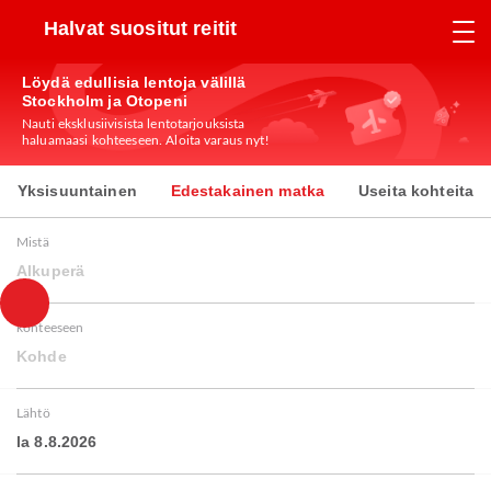
Halvat suositut reitit
Löydä edullisia lentoja välillä
Stockholm ja Otopeni
Nauti eksklusiivisista lentotarjouksista
haluamaasi kohteeseen. Aloita varaus nyt!
Yksisuuntainen
Edestakainen matka
Useita kohteita
Mistä
Alkuperä
kohteeseen
Kohde
Lähtö
la 8.8.2026