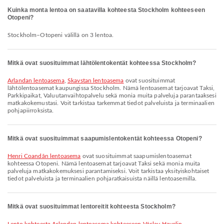
Kuinka monta lentoa on saatavilla kohteesta Stockholm kohteeseen
Otopeni?
Stockholm–Otopeni välillä on 3 lentoa.
Mitkä ovat suosituimmat lähtölentokentät kohteessa Stockholm?
Arlandan lentoasema
,
Skavstan lentoasema
ovat suosituimmat
lähtölentoasemat kaupungissa Stockholm. Nämä lentoasemat tarjoavat Taksi,
Parkkipaikat, Valuutanvaihtopalvelu sekä monia muita palveluja parantaaksesi
matkakokemustasi. Voit tarkistaa tarkemmat tiedot palveluista ja terminaalien
pohjapiirroksista.
Mitkä ovat suosituimmat saapumislentokentät kohteessa Otopeni?
Henri Coandăn lentoasema
ovat suosituimmat saapumislentoasemat
kohteessa Otopeni. Nämä lentoasemat tarjoavat Taksi sekä monia muita
palveluja matkakokemuksesi parantamiseksi. Voit tarkistaa yksityiskohtaiset
tiedot palveluista ja terminaalien pohjaratkaisuista näillä lentoasemilla.
Mitkä ovat suosituimmat lentoreitit kohteesta Stockholm?