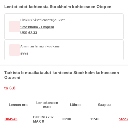
Lentotiedot kohteesta Stockholm kohteeseen Otopeni
Eksklusiiviset lentotarjoukset
Stockholm - Otopeni
US$ 62.33
Alimman hinnan kuukausi
syys
Tarkista lentoaikataulut kohteesta Stockholm kohteeseen
Otopeni
to 6.8.
Lentokoneen
Lennon nro.
Lähtee
Saapuu
malli
BOEING 737
D84545
08:00
11:40
Stoc
MAX 8