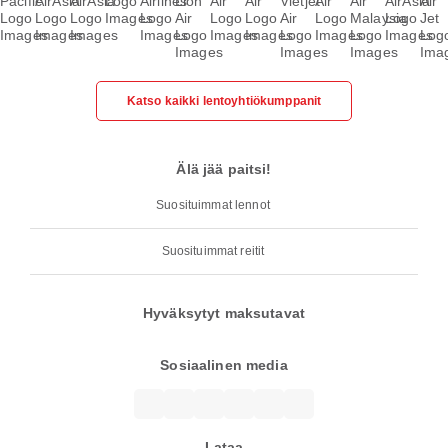
Katso kaikki lentoyhtiökumppanit
Älä jää paitsi!
Suosituimmat lennot
Suosituimmat reitit
Hyväksytyt maksutavat
Sosiaalinen media
Lataa