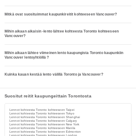
Mitkä ovat suosituimmat kaupunkireitit kohteeseen Vancouver?
Mihin aikaan aikaisin -lento lähtee kohteesta Toronto kohteeseen
Vancouver?
Mihin aikaan lähtee viimeinen lento kaupungista Toronto kaupunkiin
Vancouver lentoyhtiöllä ?
Kuinka kauan kestää lento välillä Toronto ja Vancouver?
Suositut reitit kaupungeittain Torontosta
Lennot kohteesta Toronto kohteeseen Taipei
Lennot kohteesta Toronto kohteeseen Tokyo
Lennot kohteesta Toronto kohteeseen Shanghai
Lennot kohteesta Toronto kohteeseen Calgary
Lennot kohteesta Toronto kohteeseen New York
Lennot kohteesta Toronto kohteeseen Manila
Lennot kohteesta Toronto kohteeseen Edmonton
Lennot kohteesta Toronto kohteeseen London