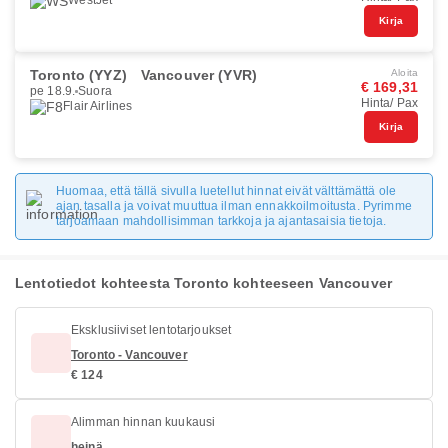
WestJet
Kirja
Toronto (YYZ)
Vancouver (YVR)
Aloita
€ 169,31
pe 18.9.
Suora
Hinta/ Pax
Flair Airlines
Kirja
Huomaa, että tällä sivulla luetellut hinnat eivät välttämättä ole
ajan tasalla ja voivat muuttua ilman ennakkoilmoitusta. Pyrimme
tarjoamaan mahdollisimman tarkkoja ja ajantasaisia tietoja.
Lentotiedot kohteesta Toronto kohteeseen Vancouver
Eksklusiiviset lentotarjoukset
Toronto - Vancouver
€ 124
Alimman hinnan kuukausi
heinä