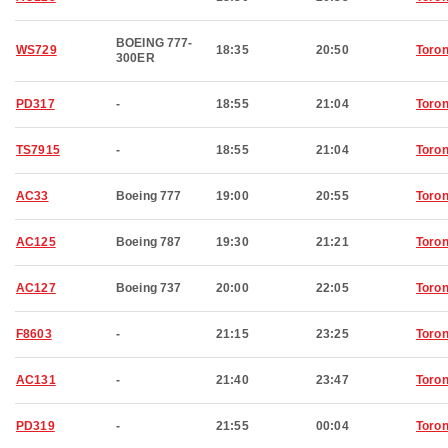
BOEING 777-
WS729
18:35
20:50
Toron
300ER
PD317
-
18:55
21:04
Toron
TS7915
-
18:55
21:04
Toron
AC33
Boeing 777
19:00
20:55
Toron
AC125
Boeing 787
19:30
21:21
Toron
AC127
Boeing 737
20:00
22:05
Toron
F8603
-
21:15
23:25
Toron
AC131
-
21:40
23:47
Toron
PD319
-
21:55
00:04
Toron