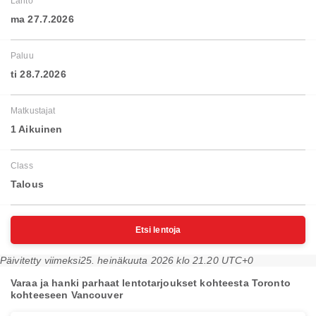
Lähtö
ma 27.7.2026
Paluu
ti 28.7.2026
Matkustajat
1 Aikuinen
Class
Talous
Etsi lentoja
Päivitetty viimeksi
25. heinäkuuta 2026 klo 21.20 UTC+0
Varaa ja hanki parhaat lentotarjoukset kohteesta Toronto
kohteeseen Vancouver