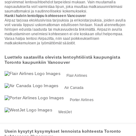
sopivimmat lentovaihtoehdot tarpeidesi mukaan. Vain muutamalla
napsautuksella voit varmistaa lipun, joka muuttaa matkasuunnitelmasi
saumattomaksi ja nautinnolliseksi kokemukseksi.
Hanki halvin lentolippu kohteeseen Vancouver
Airpaz tarjoaa eksklusiivisia tarjouksia ja erikoistarjouksia, joiden avulla
voit varata lippusi uskomattoman edulliseen hintaan. Nauti alennettujen
hintojen eduista laadusta tai mukavuudesta tinkimättä. Airpazin avulla
matkustaminen unelmiesi kohteeseen ei ole koskaan ollut helpompaa.
Varaa halpa lentosi Airpazilta, niin saat poikkeuksellisen
matkakokemuksen ja lyömättömät säästöt.
Luettelo saatavilla olevista lentoyhtiöistä kaupungista
Toronto kaupunkiin Vancouver
Flair Airlines
Air Canada
Porter Airlines
WestJet
Usein kysytyt kysymykset lennoista kohteesta Toronto