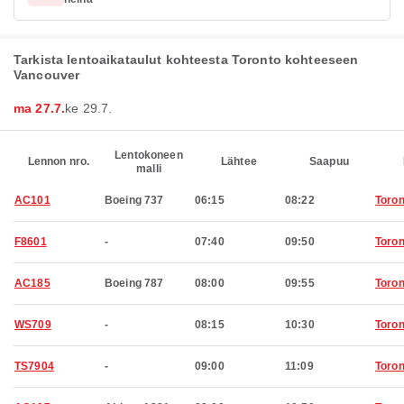
Tarkista lentoaikataulut kohteesta Toronto kohteeseen
Vancouver
ma 27.7.
ke 29.7.
Lentokoneen
Lennon nro.
Lähtee
Saapuu
malli
AC101
Boeing 737
06:15
08:22
Toron
F8601
-
07:40
09:50
Toron
AC185
Boeing 787
08:00
09:55
Toron
WS709
-
08:15
10:30
Toron
TS7904
-
09:00
11:09
Toron