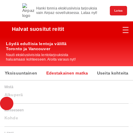
Hanki tonnia eksklusiivisia tarjouksia
Lataa
vain Airpaz-sovelluksessa. Lataa nyt!
Halvat suositut reitit
Löydä edullisia lentoja välillä
Toronto ja Vancouver
Nauti eksklusiivisista lentotarjouksista
haluamaasi kohteeseen. Aloita varaus nyt!
Yksisuuntainen
Edestakainen matka
Useita kohteita
Mistä
Alkuperä
kohteeseen
Kohde