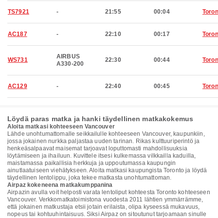
TS7921
-
21:55
00:04
Toron
AC187
-
22:10
00:17
Toron
AIRBUS
WS731
22:30
00:44
Toron
A330-200
AC129
-
22:40
00:45
Toron
Löydä paras matka ja hanki täydellinen matkakokemus
Aloita matkasi kohteeseen Vancouver
Lähde unohtumattomalle seikkailulle kohteeseen Vancouver, kaupunkiin,
jossa jokainen nurkka paljastaa uuden tarinan. Rikas kulttuuriperintö ja
henkeäsalpaavat maisemat tarjoavat loputtomasti mahdollisuuksia
löytämiseen ja ihailuun. Kuvittele itsesi kulkemassa vilkkailla kaduilla,
maistamassa paikallisia herkkuja ja uppoutumassa kaupungin
ainutlaatuiseen viehätykseen. Aloita matkasi kaupungista Toronto ja löydä
täydellinen lentolippu, joka tekee matkasta unohtumattoman.
Airpaz kokeneena matkakumppanina
Airpazin avulla voit helposti varata lentoliput kohteesta Toronto kohteeseen
Vancouver. Verkkomatkatoimistona vuodesta 2011 lähtien ymmärrämme,
että jokainen matkustaja etsii jotain erilaista, olipa kyseessä mukavuus,
nopeus tai kohtuuhintaisuus. Siksi Airpaz on sitoutunut tarjoamaan sinulle