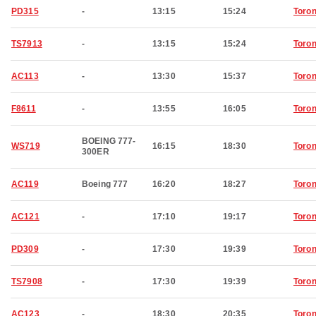
PD315
-
13:15
15:24
Toron
TS7913
-
13:15
15:24
Toron
AC113
-
13:30
15:37
Toron
F8611
-
13:55
16:05
Toron
BOEING 777-
WS719
16:15
18:30
Toron
300ER
AC119
Boeing 777
16:20
18:27
Toron
AC121
-
17:10
19:17
Toron
PD309
-
17:30
19:39
Toron
TS7908
-
17:30
19:39
Toron
AC123
-
18:30
20:35
Toron