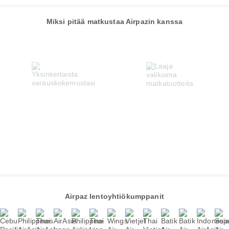
Miksi pitää matkustaa Airpazin kanssa
Airpaz lentoyhtiökumppanit