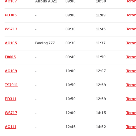
AC107
Airbus A321
09:00
10:50
Toron
PD305
-
09:00
11:09
Toron
WS713
-
09:30
11:45
Toron
AC105
Boeing 777
09:30
11:37
Toron
F8605
-
09:40
11:50
Toron
AC109
-
10:00
12:07
Toron
TS7911
-
10:50
12:59
Toron
PD311
-
10:50
12:59
Toron
WS717
-
12:00
14:15
Toron
AC111
-
12:45
14:52
Toron