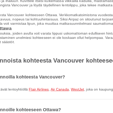
 ja ihailuun. Kuvittele itsesi kulkemassa vilkkailla kaduilla, maistam
ungista Vancouver ja löydä täydellinen lentolippu, joka tekee matkas
kohteesta Vancouver kohteeseen Ottawa. Verkkomatkatoimistona vuodes
mukavuus, nopeus tai kohtuuhintaisuus. Siksi Airpaz on sitoutunut tarj
a voit varmistaa lipun, joka muuttaa matkasuunnitelmasi saumattomak
Ottawa
arjouksia, joiden avulla voit varata lippusi uskomattoman edulliseen hi
staminen unelmiesi kohteeseen ei ole koskaan ollut helpompaa. Varaa h
 säästöt.
ennoista kohteesta Vancouver kohtees
lennoilla kohteesta Vancouver?
ävät lentoyhtiöllä
Flair Airlines
,
Air Canada
,
WestJet
, joka on kaupung
lennoille kohteeseen Ottawa?