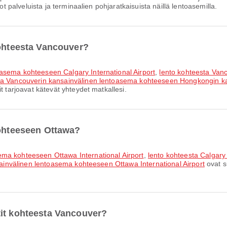
ot palveluista ja terminaalien pohjaratkaisuista näillä lentoasemilla.
kohteesta Vancouver?
oasema kohteeseen Calgary International Airport
,
lento kohteesta Van
ta Vancouverin kansainvälinen lentoasema kohteeseen Hongkongin k
t tarjoavat kätevät yhteydet matkallesi.
kohteeseen Ottawa?
ema kohteeseen Ottawa International Airport
,
lento kohteesta Calgary
sainvälinen lentoasema kohteeseen Ottawa International Airport
ovat s
tit kohteesta Vancouver?