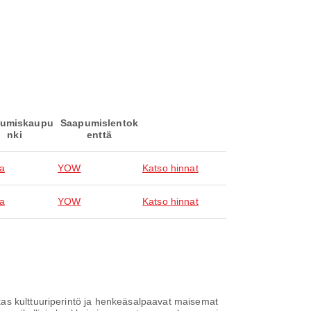
umiskaupu
Saapumislentok
nki
enttä
a
YOW
Katso hinnat
a
YOW
Katso hinnat
kas kulttuuriperintö ja henkeäsalpaavat maisemat