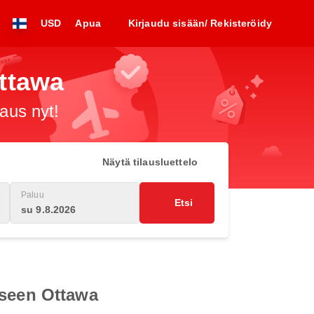
USD
Apua
Kirjaudu sisään/ Rekisteröidy
Ottawa
raus nyt!
Näytä tilausluettelo
Paluu
Etsi
su 9.8.2026
eseen Ottawa