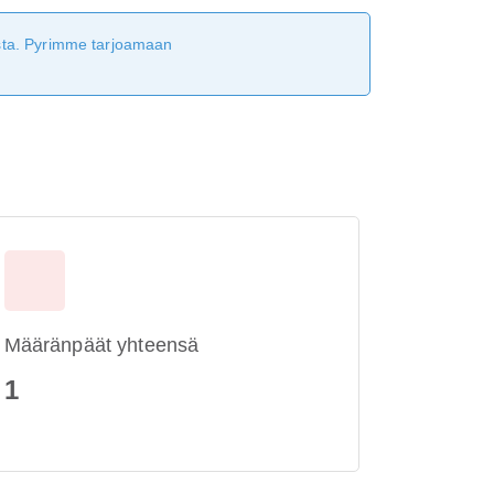
tusta. Pyrimme tarjoamaan
Määränpäät yhteensä
1