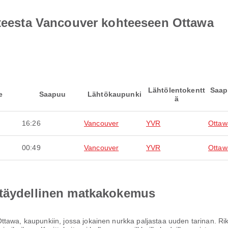
hteesta Vancouver kohteeseen Ottawa
Lähtölentokentt
Saap
e
Saapuu
Lähtökaupunki
ä
16:26
Vancouver
YVR
Ottaw
00:49
Vancouver
YVR
Ottaw
 täydellinen matkakokemus
tawa, kaupunkiin, jossa jokainen nurkka paljastaa uuden tarinan. Ri