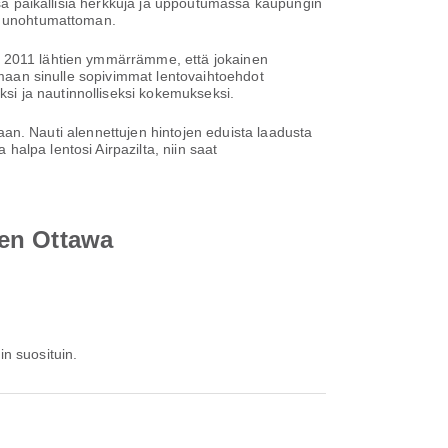
assa paikallisia herkkuja ja uppoutumassa kaupungin
ta unohtumattoman.
ta 2011 lähtien ymmärrämme, että jokainen
oamaan sinulle sopivimmat lentovaihtoehdot
si ja nautinnolliseksi kokemukseksi.
ntaan. Nauti alennettujen hintojen eduista laadusta
alpa lentosi Airpazilta, niin saat
een Ottawa
in suosituin.