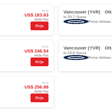
Aloita
Vancouver (YVR)
Ot
US$ 183.63
to 30.7.
Suora
Hinta/ Pax
Porter Airlines
Kirja
Aloita
Vancouver (YVR)
Ot
US$ 246.54
to 20.8.
Suora
Hinta/ Pax
Porter Airlines
Kirja
Aloita
US$ 256.88
Hinta/ Pax
Kirja