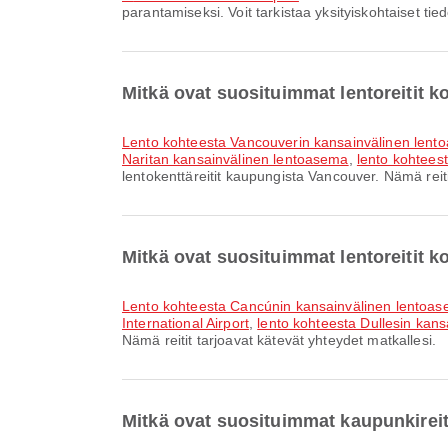
parantamiseksi. Voit tarkistaa yksityiskohtaiset tied
Mitkä ovat suosituimmat lentoreitit 
lento kohteesta Vancouverin kansainvälinen lent
Naritan kansainvälinen lentoasema
,
lento kohtees
lentokenttäreitit kaupungista Vancouver. Nämä reiti
Mitkä ovat suosituimmat lentoreitit 
lento kohteesta Cancúnin kansainvälinen lentoas
International Airport
,
lento kohteesta Dullesin kan
Nämä reitit tarjoavat kätevät yhteydet matkallesi.
Mitkä ovat suosituimmat kaupunkirei