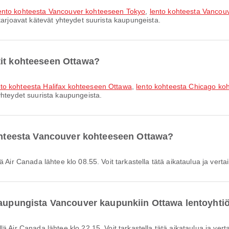
ento kohteesta Vancouver kohteeseen Tokyo
,
lento kohteesta Vanco
tarjoavat kätevät yhteydet suurista kaupungeista.
tit kohteeseen Ottawa?
nto kohteesta Halifax kohteeseen Ottawa
,
lento kohteesta Chicago ko
yhteydet suurista kaupungeista.
kohteesta Vancouver kohteeseen Ottawa?
 Air Canada lähtee klo 08.55. Voit tarkastella tätä aikataulua ja vertail
kaupungista Vancouver kaupunkiin Ottawa lentoyhtiö
ä Air Canada lähtee klo 22.15. Voit tarkastella tätä aikataulua ja vertai