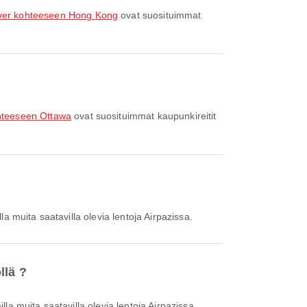
uver kohteeseen Hong Kong
ovat suosituimmat
hteeseen Ottawa
ovat suosituimmat kaupunkireitit
la muita saatavilla olevia lentoja Airpazissa.
llä ?
lla muita saatavilla olevia lentoja Airpazissa.