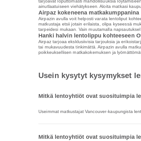
tarjoavat loputtomasti mahdollisuuksia löytämiseen
ainutlaatuiseen viehätykseen. Aloita matkasi kaup
Airpaz kokeneena matkakumppanina
Airpazin avulla voit helposti varata lentoliput 
matkustaja etsii jotain erilaista, olipa kyseessä 
tarpeidesi mukaan. Vain muutamalla napsautuksell
Hanki halvin lentolippu kohteeseen 
Airpaz tarjoaa eksklusiivisia tarjouksia ja erikoist
tai mukavuudesta tinkimättä. Airpazin avulla matku
poikkeuksellisen matkakokemuksen ja lyömättömät
Usein kysytyt kysymykset l
Mitkä lentoyhtiöt ovat suosituimpia 
Useimmat matkustajat Vancouver-kaupungista lent
Mitkä lentoyhtiöt ovat suosituimpia 