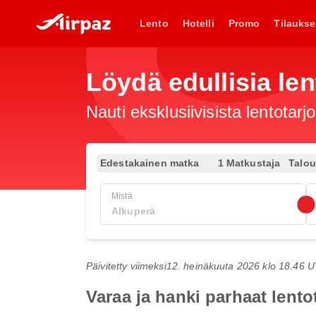
Lento
Hotelli
Promo
Tilaukse
Löydä edullisia len
Nauti eksklusiivisista lentotar
Edestakainen matka
1 Matkustaja
Talo
Mistä
Päivitetty viimeksi
12. heinäkuuta 2026 klo 18.46 
Varaa ja hanki parhaat lent