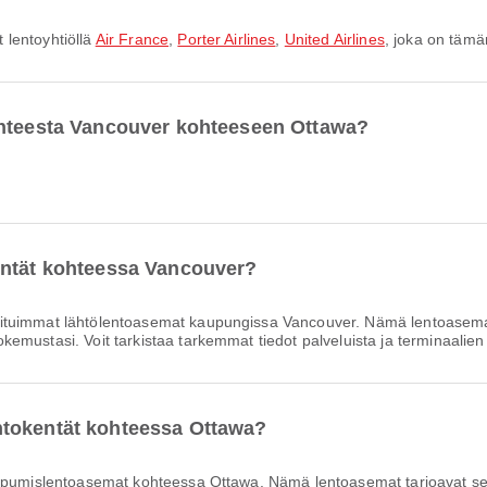
 lentoyhtiöllä
Air France
,
Porter Airlines
,
United Airlines
, joka on tämä
ohteesta Vancouver kohteeseen Ottawa?
entät kohteessa Vancouver?
ituimmat lähtölentoasemat kaupungissa Vancouver. Nämä lentoasemat
mustasi. Voit tarkistaa tarkemmat tiedot palveluista ja terminaalien 
ntokentät kohteessa Ottawa?
pumislentoasemat kohteessa Ottawa. Nämä lentoasemat tarjoavat s