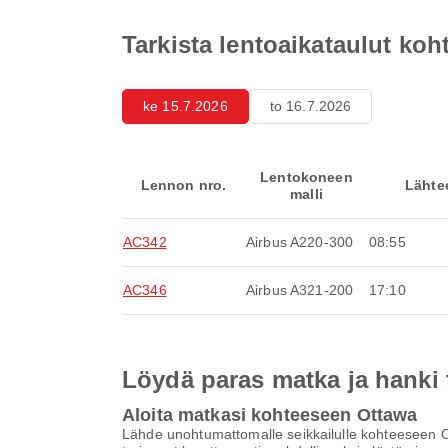
Tarkista lentoaikataulut ko
ke 15.7.2026
to 16.7.2026
Lentokoneen
Lennon nro.
Lähte
malli
AC342
Airbus A220-300
08:55
AC346
Airbus A321-200
17:10
Löydä paras matka ja hanki
Aloita matkasi kohteeseen Ottawa
Lähde unohtumattomalle seikkailulle kohteeseen Ot