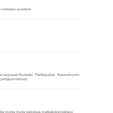
n kohteen suosituin.
 tarjoavat Ruokailu, Parkkipaikat, Rukoushuone
pohjapiirroksista.
ekä monia muita palveluja matkakokemuksesi