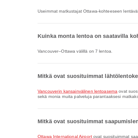
Useimmat matkustajat Ottawa-kohteeseen lentävät
Kuinka monta lentoa on saatavilla k
Vancouver–Ottawa välillä on 7 lentoa.
Mitkä ovat suosituimmat lähtölentok
Vancouverin kansainvälinen lentoasema
ovat suos
sekä monia muita palveluja parantaaksesi matkakoke
Mitkä ovat suosituimmat saapumisle
Ottawa International Airport
ovat suosituimmat saa