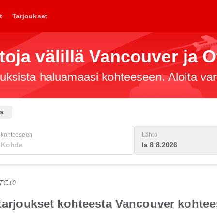
t
Tarjoukset
toja välillä Vancouver ja 
jouksista haluamaasi kohteeseen. Aloita va
us
kohteeseen
Lähtö
la 8.8.2026
UTC+0
otarjoukset kohteesta Vancouver kohte