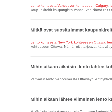
lento kohteesta Vancouver kohteeseen Calgary
,
l
kaupunkireitit kaupungista Vancouver. Nämä reitit 
Mitkä ovat suosituimmat kaupunkirei
lento kohteesta New York kohteeseen Ottawa
,
le
kohteeseen Ottawa. Nämä reitit tarjoavat kätevät 
Mihin aikaan aikaisin -lento lähtee 
Varhaisin lento Vancouversta Ottawayn lentoyhtiöllä
Mihin aikaan lähtee viimeinen lento 
Myöhäisin lento Vancouversta Ottawayn lentoyhtiöll