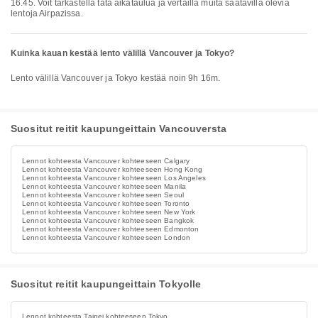
16.45. Voit tarkastella tätä aikataulua ja vertailla muita saatavilla olevia
lentoja Airpazissa.
Kuinka kauan kestää lento välillä Vancouver ja Tokyo?
Lento välillä Vancouver ja Tokyo kestää noin 9h 16m.
Suositut reitit kaupungeittain Vancouversta
Lennot kohteesta Vancouver kohteeseen Calgary
Lennot kohteesta Vancouver kohteeseen Hong Kong
Lennot kohteesta Vancouver kohteeseen Los Angeles
Lennot kohteesta Vancouver kohteeseen Manila
Lennot kohteesta Vancouver kohteeseen Seoul
Lennot kohteesta Vancouver kohteeseen Toronto
Lennot kohteesta Vancouver kohteeseen New York
Lennot kohteesta Vancouver kohteeseen Bangkok
Lennot kohteesta Vancouver kohteeseen Edmonton
Lennot kohteesta Vancouver kohteeseen London
Suositut reitit kaupungeittain Tokyolle
Lennot kohteesta Taipei kohteeseen Tokyo