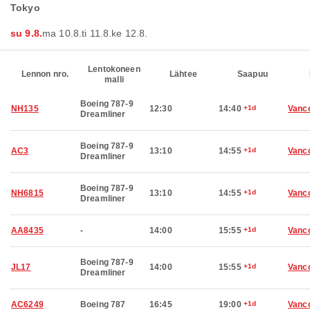
Tokyo
su 9.8.
ma 10.8.
ti 11.8.
ke 12.8.
Lentokoneen
Lennon nro.
Lähtee
Saapuu
malli
Boeing 787-9
NH135
12:30
14:40
+1d
Vanc
Dreamliner
Boeing 787-9
AC3
13:10
14:55
+1d
Vanc
Dreamliner
Boeing 787-9
NH6815
13:10
14:55
+1d
Vanc
Dreamliner
AA8435
-
14:00
15:55
+1d
Vanc
Boeing 787-9
JL17
14:00
15:55
+1d
Vanc
Dreamliner
AC6249
Boeing 787
16:45
19:00
+1d
Vanc