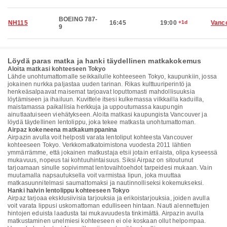
BOEING 787-
NH115
16:45
19:00
+1d
Vanc
9
Löydä paras matka ja hanki täydellinen matkakokemus
Aloita matkasi kohteeseen Tokyo
Lähde unohtumattomalle seikkailulle kohteeseen Tokyo, kaupunkiin, jossa
jokainen nurkka paljastaa uuden tarinan. Rikas kulttuuriperintö ja
henkeäsalpaavat maisemat tarjoavat loputtomasti mahdollisuuksia
löytämiseen ja ihailuun. Kuvittele itsesi kulkemassa vilkkailla kaduilla,
maistamassa paikallisia herkkuja ja uppoutumassa kaupungin
ainutlaatuiseen viehätykseen. Aloita matkasi kaupungista Vancouver ja
löydä täydellinen lentolippu, joka tekee matkasta unohtumattoman.
Airpaz kokeneena matkakumppanina
Airpazin avulla voit helposti varata lentoliput kohteesta Vancouver
kohteeseen Tokyo. Verkkomatkatoimistona vuodesta 2011 lähtien
ymmärrämme, että jokainen matkustaja etsii jotain erilaista, olipa kyseessä
mukavuus, nopeus tai kohtuuhintaisuus. Siksi Airpaz on sitoutunut
tarjoamaan sinulle sopivimmat lentovaihtoehdot tarpeidesi mukaan. Vain
muutamalla napsautuksella voit varmistaa lipun, joka muuttaa
matkasuunnitelmasi saumattomaksi ja nautinnolliseksi kokemukseksi.
Hanki halvin lentolippu kohteeseen Tokyo
Airpaz tarjoaa eksklusiivisia tarjouksia ja erikoistarjouksia, joiden avulla
voit varata lippusi uskomattoman edulliseen hintaan. Nauti alennettujen
hintojen eduista laadusta tai mukavuudesta tinkimättä. Airpazin avulla
matkustaminen unelmiesi kohteeseen ei ole koskaan ollut helpompaa.