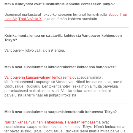
Mitkä lentoyhtiöt ovat suosituimpia lennoille kohteeseen Tokyo?
Useimmat matkustajat Tokyo-kohteeseen lentävät lentoyhtiöllä
Scoot
,
Thai
Lion Air
,
Thai AirAsia X
, joka on tämän kohteen suosituin.
Kuinka monta lentoa on saatavilla kohteesta Vancouver kohteeseen
Tokyo?
Vancouver–Tokyo välillä on 9 lentoa.
Mitkä ovat suosituimmat lähtölentokentät kohteessa Vancouver?
Vancouverin kansainvälinen lentoasema
ovat suosituimmat
lähtölentoasemat kaupungissa Vancouver. Nämä lentoasemat tarjoavat
Odotusalue, Ruokailu, Lentokenttähotelli sekä monia muita palveluja
parantaaksesi matkakokemustasi. Voit tarkistaa tarkemmat tiedot
palveluista ja terminaalien pohjapiirroksista.
Mitkä ovat suosituimmat saapumislentokentät kohteessa Tokyo?
Naritan kansainvälinen lentoasema
,
Hanedan lentoasema
ovat
suosituimmat saapumislentoasemat kohteessa Tokyo. Nämä lentoasemat
tarjoavat Bussikuljetus, Odotusalue, Ruokailu sekä monia muita palveluja