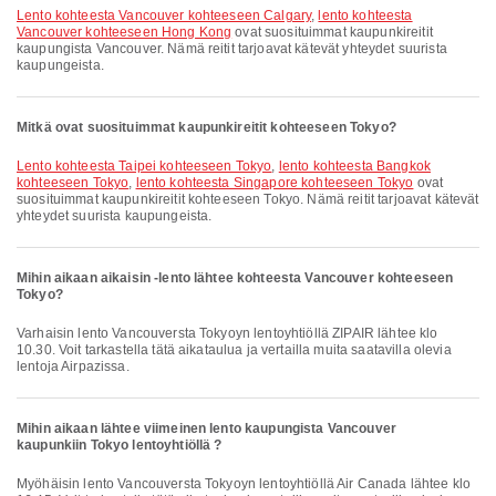
lento kohteesta Vancouver kohteeseen Calgary
,
lento kohteesta
Vancouver kohteeseen Hong Kong
ovat suosituimmat kaupunkireitit
kaupungista Vancouver. Nämä reitit tarjoavat kätevät yhteydet suurista
kaupungeista.
Mitkä ovat suosituimmat kaupunkireitit kohteeseen Tokyo?
lento kohteesta Taipei kohteeseen Tokyo
,
lento kohteesta Bangkok
kohteeseen Tokyo
,
lento kohteesta Singapore kohteeseen Tokyo
ovat
suosituimmat kaupunkireitit kohteeseen Tokyo. Nämä reitit tarjoavat kätevät
yhteydet suurista kaupungeista.
Mihin aikaan aikaisin -lento lähtee kohteesta Vancouver kohteeseen
Tokyo?
Varhaisin lento Vancouversta Tokyoyn lentoyhtiöllä ZIPAIR lähtee klo
10.30. Voit tarkastella tätä aikataulua ja vertailla muita saatavilla olevia
lentoja Airpazissa.
Mihin aikaan lähtee viimeinen lento kaupungista Vancouver
kaupunkiin Tokyo lentoyhtiöllä ?
Myöhäisin lento Vancouversta Tokyoyn lentoyhtiöllä Air Canada lähtee klo