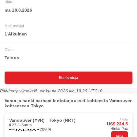
Paluu
ma 10.8.2026
Matkustajat
1 Aikuinen
Class
Talous
Etsi lentoja
Päivitetty viimeksi
8. elokuuta 2026 klo 19.26 UTC+0
Varaa ja hanki parhaat lentotarjoukset kohteesta Vancouver
kohteeseen Tokyo
Vancouver (YVR)
Tokyo (NRT)
Aloita
US$ 234.5
ti 25.8.
Suora
Hinta/ Pax
ZIPAIR
Kirja