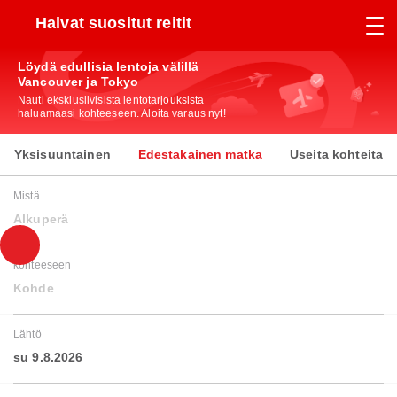
Halvat suositut reitit
Löydä edullisia lentoja välillä
Vancouver ja Tokyo
Nauti eksklusiivisista lentotarjouksista
haluamaasi kohteeseen. Aloita varaus nyt!
Yksisuuntainen
Edestakainen matka
Useita kohteita
Mistä
Alkuperä
kohteeseen
Kohde
Lähtö
su 9.8.2026