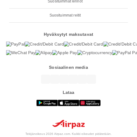
Suosituimmat lennot
Suosituimmat reitit
Hyväksytyt maksutavat
Sosiaalinen media
Lataa
Tekijänoikeus 2026 Airpaz.com. Kaikki oikeudet pidätetään.