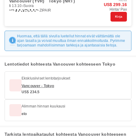
Vancouver (YVR)
Tokyo (NRT)
Aloita
US$ 299.16
ti 13.10.
Suora
Hinta/ Pax
ZIPAIR
Kirja
Huomaa, että tällä sivulla luetellut hinnat eivät välttämättä ole
ajan tasalla ja voivat muuttua ilman ennakkoilmoitusta. Pyrimme
tarjoamaan mahdollisimman tarkkoja ja ajantasaisia tietoja.
Lentotiedot kohteesta Vancouver kohteeseen Tokyo
Eksklusiiviset lentotarjoukset
Vancouver - Tokyo
US$ 234.5
Alimman hinnan kuukausi
elo
Tarkista lentoaikataulut kohteesta Vancouver kohteeseen