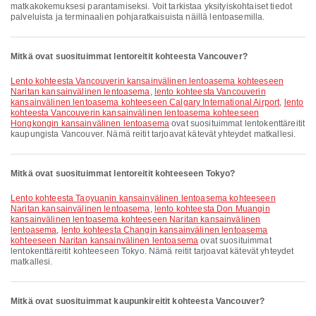
matkakokemuksesi parantamiseksi. Voit tarkistaa yksityiskohtaiset tiedot
palveluista ja terminaalien pohjaratkaisuista näillä lentoasemilla.
Mitkä ovat suosituimmat lentoreitit kohteesta Vancouver?
lento kohteesta Vancouverin kansainvälinen lentoasema kohteeseen
Naritan kansainvälinen lentoasema
,
lento kohteesta Vancouverin
kansainvälinen lentoasema kohteeseen Calgary International Airport
,
lento
kohteesta Vancouverin kansainvälinen lentoasema kohteeseen
Hongkongin kansainvälinen lentoasema
ovat suosituimmat lentokenttäreitit
kaupungista Vancouver. Nämä reitit tarjoavat kätevät yhteydet matkallesi.
Mitkä ovat suosituimmat lentoreitit kohteeseen Tokyo?
lento kohteesta Taoyuanin kansainvälinen lentoasema kohteeseen
Naritan kansainvälinen lentoasema
,
lento kohteesta Don Muangin
kansainvälinen lentoasema kohteeseen Naritan kansainvälinen
lentoasema
,
lento kohteesta Changin kansainvälinen lentoasema
kohteeseen Naritan kansainvälinen lentoasema
ovat suosituimmat
lentokenttäreitit kohteeseen Tokyo. Nämä reitit tarjoavat kätevät yhteydet
matkallesi.
Mitkä ovat suosituimmat kaupunkireitit kohteesta Vancouver?