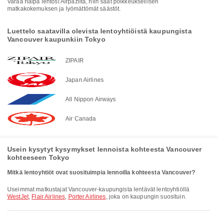
Varaa halpa lentosi Airpazilta, niin saat poikkeuksellisen
matkakokemuksen ja lyömättömät säästöt.
Luettelo saatavilla olevista lentoyhtiöistä kaupungista
Vancouver kaupunkiin Tokyo
ZIPAIR
Japan Airlines
All Nippon Airways
Air Canada
Usein kysytyt kysymykset lennoista kohteesta Vancouver
kohteeseen Tokyo
Mitkä lentoyhtiöt ovat suosituimpia lennoilla kohteesta Vancouver?
Useimmat matkustajat Vancouver-kaupungista lentävät lentoyhtiöllä
WestJet
,
Flair Airlines
,
Porter Airlines
, joka on kaupungin suosituin.