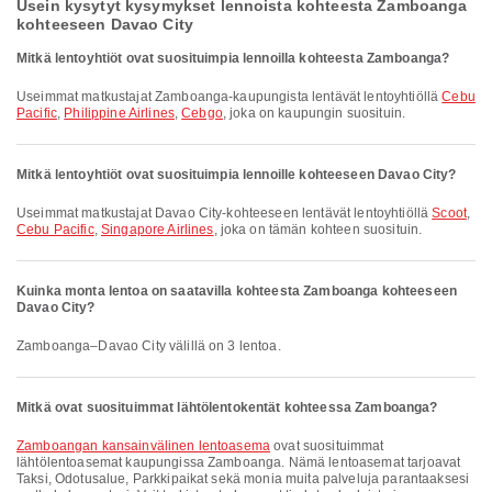
Usein kysytyt kysymykset lennoista kohteesta Zamboanga
kohteeseen Davao City
Mitkä lentoyhtiöt ovat suosituimpia lennoilla kohteesta Zamboanga?
Useimmat matkustajat Zamboanga-kaupungista lentävät lentoyhtiöllä
Cebu
Pacific
,
Philippine Airlines
,
Cebgo
, joka on kaupungin suosituin.
Mitkä lentoyhtiöt ovat suosituimpia lennoille kohteeseen Davao City?
Useimmat matkustajat Davao City-kohteeseen lentävät lentoyhtiöllä
Scoot
,
Cebu Pacific
,
Singapore Airlines
, joka on tämän kohteen suosituin.
Kuinka monta lentoa on saatavilla kohteesta Zamboanga kohteeseen
Davao City?
Zamboanga–Davao City välillä on 3 lentoa.
Mitkä ovat suosituimmat lähtölentokentät kohteessa Zamboanga?
Zamboangan kansainvälinen lentoasema
ovat suosituimmat
lähtölentoasemat kaupungissa Zamboanga. Nämä lentoasemat tarjoavat
Taksi, Odotusalue, Parkkipaikat sekä monia muita palveluja parantaaksesi