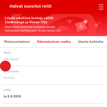
Halvat suositut reitit
Löydä edullisia lentoja välillä
Zamboanga ja Davao City
Nauti eksklusiivisista lentotarjouksista
haluamaasi kohteeseen. Aloita varaus nyt!
Yksisuuntainen
Edestakainen matka
Useita kohteita
Mistä
Alkuperä
kohteeseen
Kohde
Lähtö
la 8.8.2026