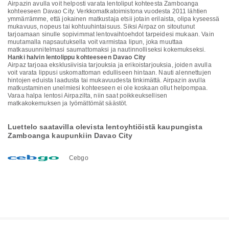
Airpazin avulla voit helposti varata lentoliput kohteesta Zamboanga
kohteeseen Davao City. Verkkomatkatoimistona vuodesta 2011 lähtien
ymmärrämme, että jokainen matkustaja etsii jotain erilaista, olipa kyseessä
mukavuus, nopeus tai kohtuuhintaisuus. Siksi Airpaz on sitoutunut
tarjoamaan sinulle sopivimmat lentovaihtoehdot tarpeidesi mukaan. Vain
muutamalla napsautuksella voit varmistaa lipun, joka muuttaa
matkasuunnitelmasi saumattomaksi ja nautinnolliseksi kokemukseksi.
Hanki halvin lentolippu kohteeseen Davao City
Airpaz tarjoaa eksklusiivisia tarjouksia ja erikoistarjouksia, joiden avulla
voit varata lippusi uskomattoman edulliseen hintaan. Nauti alennettujen
hintojen eduista laadusta tai mukavuudesta tinkimättä. Airpazin avulla
matkustaminen unelmiesi kohteeseen ei ole koskaan ollut helpompaa.
Varaa halpa lentosi Airpazilta, niin saat poikkeuksellisen
matkakokemuksen ja lyömättömät säästöt.
Luettelo saatavilla olevista lentoyhtiöistä kaupungista
Zamboanga kaupunkiin Davao City
Cebgo