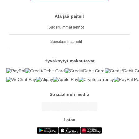
Älä jää paitsi!
Suosituimmat lennot
Suosituimmat reitit
Hyväksytyt maksutavat
Sosiaalinen media
Lataa