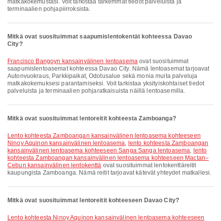
matkakokemustasi. Voit tarkistaa tarkemmat tiedot palveluista ja
terminaalien pohjapiirroksista.
Mitkä ovat suosituimmat saapumislentokentät kohteessa Davao
City?
Francisco Bangoyn kansainvälinen lentoasema
ovat suosituimmat
saapumislentoasemat kohteessa Davao City. Nämä lentoasemat tarjoavat
Autonvuokraus, Parkkipaikat, Odotusalue sekä monia muita palveluja
matkakokemuksesi parantamiseksi. Voit tarkistaa yksityiskohtaiset tiedot
palveluista ja terminaalien pohjaratkaisuista näillä lentoasemilla.
Mitkä ovat suosituimmat lentoreitit kohteesta Zamboanga?
lento kohteesta Zamboangan kansainvälinen lentoasema kohteeseen
Ninoy Aquinon kansainvälinen lentoasema
,
lento kohteesta Zamboangan
kansainvälinen lentoasema kohteeseen Sanga Sanga lentoasema
,
lento
kohteesta Zamboangan kansainvälinen lentoasema kohteeseen Mactan–
Cebun kansainvälinen lentokenttä
ovat suosituimmat lentokenttäreitit
kaupungista Zamboanga. Nämä reitit tarjoavat kätevät yhteydet matkallesi.
Mitkä ovat suosituimmat lentoreitit kohteeseen Davao City?
lento kohteesta Ninoy Aquinon kansainvälinen lentoasema kohteeseen