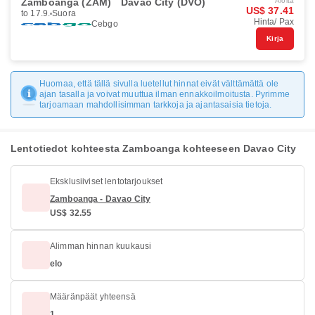
Zamboanga (ZAM)
Davao City (DVO)
Aloita
US$ 37.41
to 17.9.
Suora
Hinta/ Pax
Cebgo
Kirja
Huomaa, että tällä sivulla luetellut hinnat eivät välttämättä ole
ajan tasalla ja voivat muuttua ilman ennakkoilmoitusta. Pyrimme
tarjoamaan mahdollisimman tarkkoja ja ajantasaisia tietoja.
Lentotiedot kohteesta Zamboanga kohteeseen Davao City
Eksklusiiviset lentotarjoukset
Zamboanga - Davao City
US$ 32.55
Alimman hinnan kuukausi
elo
Määränpäät yhteensä
1