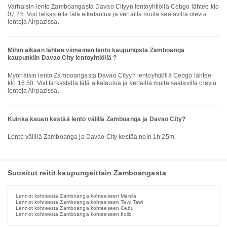
Varhaisin lento Zamboangasta Davao Cityyn lentoyhtiöllä Cebgo lähtee klo
07.25. Voit tarkastella tätä aikataulua ja vertailla muita saatavilla olevia
lentoja Airpazissa.
Mihin aikaan lähtee viimeinen lento kaupungista Zamboanga
kaupunkiin Davao City lentoyhtiöllä ?
Myöhäisin lento Zamboangasta Davao Cityyn lentoyhtiöllä Cebgo lähtee
klo 16.50. Voit tarkastella tätä aikataulua ja vertailla muita saatavilla olevia
lentoja Airpazissa.
Kuinka kauan kestää lento välillä Zamboanga ja Davao City?
Lento välillä Zamboanga ja Davao City kestää noin 1h 25m.
Suositut reitit kaupungeittain Zamboangasta
Lennot kohteesta Zamboanga kohteeseen Manila
Lennot kohteesta Zamboanga kohteeseen Tawi Tawi
Lennot kohteesta Zamboanga kohteeseen Cebu
Lennot kohteesta Zamboanga kohteeseen Iloilo