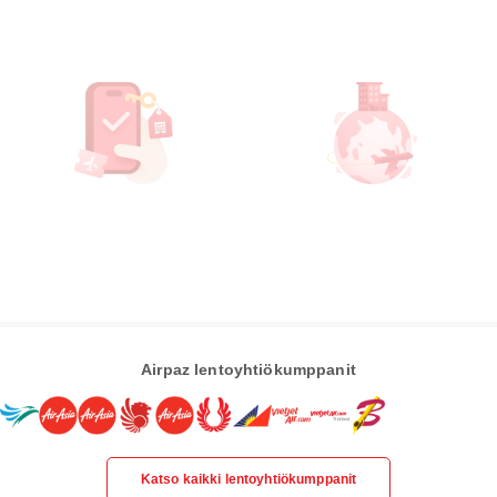
Airpaz lentoyhtiökumppanit
Katso kaikki lentoyhtiökumppanit