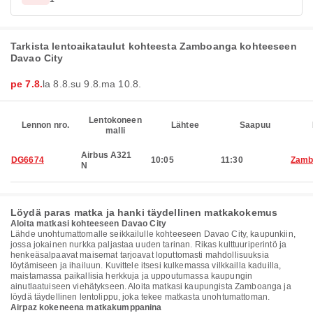
Tarkista lentoaikataulut kohteesta Zamboanga kohteeseen
Davao City
pe 7.8.
la 8.8.
su 9.8.
ma 10.8.
Lentokoneen
Lennon nro.
Lähtee
Saapuu
malli
Airbus A321
DG6674
10:05
11:30
Zamb
N
Löydä paras matka ja hanki täydellinen matkakokemus
Aloita matkasi kohteeseen Davao City
Lähde unohtumattomalle seikkailulle kohteeseen Davao City, kaupunkiin,
jossa jokainen nurkka paljastaa uuden tarinan. Rikas kulttuuriperintö ja
henkeäsalpaavat maisemat tarjoavat loputtomasti mahdollisuuksia
löytämiseen ja ihailuun. Kuvittele itsesi kulkemassa vilkkailla kaduilla,
maistamassa paikallisia herkkuja ja uppoutumassa kaupungin
ainutlaatuiseen viehätykseen. Aloita matkasi kaupungista Zamboanga ja
löydä täydellinen lentolippu, joka tekee matkasta unohtumattoman.
Airpaz kokeneena matkakumppanina