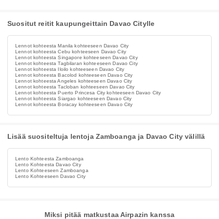
Suositut reitit kaupungeittain Davao Citylle
Lennot kohteesta Manila kohteeseen Davao City
Lennot kohteesta Cebu kohteeseen Davao City
Lennot kohteesta Singapore kohteeseen Davao City
Lennot kohteesta Tagbilaran kohteeseen Davao City
Lennot kohteesta Iloilo kohteeseen Davao City
Lennot kohteesta Bacolod kohteeseen Davao City
Lennot kohteesta Angeles kohteeseen Davao City
Lennot kohteesta Tacloban kohteeseen Davao City
Lennot kohteesta Puerto Princesa City kohteeseen Davao City
Lennot kohteesta Siargao kohteeseen Davao City
Lennot kohteesta Boracay kohteeseen Davao City
Lisää suositeltuja lentoja Zamboanga ja Davao City välillä
Lento Kohteesta Zamboanga
Lento Kohteesta Davao City
Lento Kohteeseen Zamboanga
Lento Kohteeseen Davao City
Miksi pitää matkustaa Airpazin kanssa