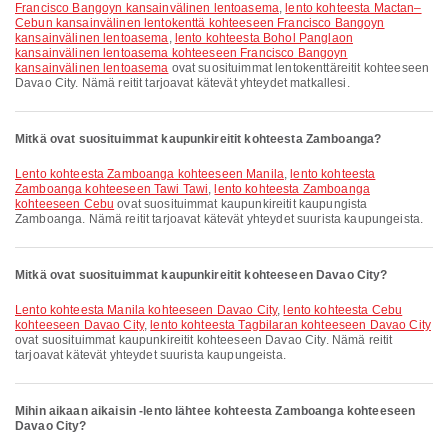
Francisco Bangoyn kansainvälinen lentoasema
,
lento kohteesta Mactan–
Cebun kansainvälinen lentokenttä kohteeseen Francisco Bangoyn
kansainvälinen lentoasema
,
lento kohteesta Bohol Panglaon
kansainvälinen lentoasema kohteeseen Francisco Bangoyn
kansainvälinen lentoasema
ovat suosituimmat lentokenttäreitit kohteeseen
Davao City. Nämä reitit tarjoavat kätevät yhteydet matkallesi.
Mitkä ovat suosituimmat kaupunkireitit kohteesta Zamboanga?
lento kohteesta Zamboanga kohteeseen Manila
,
lento kohteesta
Zamboanga kohteeseen Tawi Tawi
,
lento kohteesta Zamboanga
kohteeseen Cebu
ovat suosituimmat kaupunkireitit kaupungista
Zamboanga. Nämä reitit tarjoavat kätevät yhteydet suurista kaupungeista.
Mitkä ovat suosituimmat kaupunkireitit kohteeseen Davao City?
lento kohteesta Manila kohteeseen Davao City
,
lento kohteesta Cebu
kohteeseen Davao City
,
lento kohteesta Tagbilaran kohteeseen Davao City
ovat suosituimmat kaupunkireitit kohteeseen Davao City. Nämä reitit
tarjoavat kätevät yhteydet suurista kaupungeista.
Mihin aikaan aikaisin -lento lähtee kohteesta Zamboanga kohteeseen
Davao City?