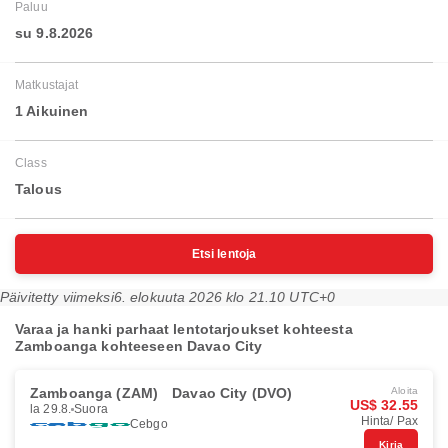
Paluu
su 9.8.2026
Matkustajat
1 Aikuinen
Class
Talous
Etsi lentoja
Päivitetty viimeksi
6. elokuuta 2026 klo 21.10 UTC+0
Varaa ja hanki parhaat lentotarjoukset kohteesta
Zamboanga kohteeseen Davao City
Zamboanga (ZAM)
Davao City (DVO)
Aloita
US$ 32.55
la 29.8.
Suora
Hinta/ Pax
Cebgo
Kirja