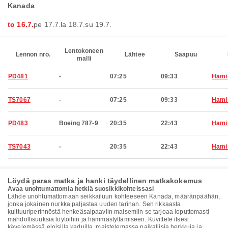
Kanada
to 16.7.
pe 17.7.
la 18.7.
su 19.7.
Lentokoneen
Lennon nro.
Lähtee
Saapuu
malli
PD481
-
07:25
09:33
Hami
TS7067
-
07:25
09:33
Hami
PD483
Boeing 787-9
20:35
22:43
Hami
TS7043
-
20:35
22:43
Hami
Löydä paras matka ja hanki täydellinen matkakokemus
Avaa unohtumattomia hetkiä suosikkikohteissasi
Lähde unohtumattomaan seikkailuun kohteeseen Kanada, määränpäähän,
jonka jokainen nurkka paljastaa uuden tarinan. Sen rikkaasta
kulttuuriperinnöstä henkeäsalpaaviin maisemiin se tarjoaa loputtomasti
mahdollisuuksia löytöihin ja hämmästyttämiseen. Kuvittele itsesi
kävelemässä eloisilla kaduilla, maistelemassa paikallisia herkkuja ja