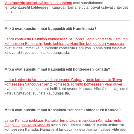
Vancouverin kansainvälinen lentoasema
ovat suosituimmat
lentokenttäreitit kohteeseen Kanada. Nämä reitit tarjoavat kätevät yhteydet
matkallesi.
Mitkä ovat suosituimmat kaupunkireitit Hamiltonsta?
lento kohteesta Hamilton kohteeseen St. John's
,
lento kohteesta Hamilton
kohteeseen Edmonton
,
lento kohteesta Hamilton kohteeseen Vancouver
ovat suosituimmat kaupunkireitit kohteesta Hamilton. Nämä reitit tarjoavat
kätevät yhteydet suurista kaupungeista.
Mitkä ovat suosituimmat kaupunkireitit kohteeseen Kanada?
lento kohteesta Vancouver kohteeseen Calgary
,
lento kohteesta Tokyo
kohteeseen Vancouver
,
lento kohteesta Toronto kohteeseen Vancouver
ovat suosituimmat kaupunkireitit kohteeseen Kanada. Nämä reitit tarjoavat
kätevät yhteydet suurista kaupungeista.
Mitkä ovat suosituimmat kansainväliset reitit kohteeseen Kanada?
lento Kanada paikkaan Kanada
,
lento Japani paikkaan Kanada
,
lento
Filippiinit paikkaan Kanada
ovat suosituimmat maareitit matkustettaessa
kohteeseen Kanada. Nämä reitit tarjoavat kätevät kansainväliset yhteydet