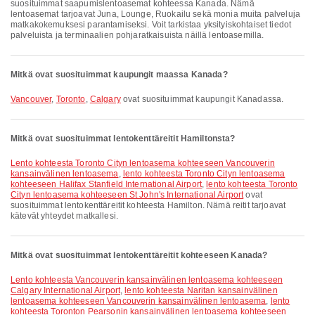
suosituimmat saapumislentoasemat kohteessa Kanada. Nämä
lentoasemat tarjoavat Juna, Lounge, Ruokailu sekä monia muita palveluja
matkakokemuksesi parantamiseksi. Voit tarkistaa yksityiskohtaiset tiedot
palveluista ja terminaalien pohjaratkaisuista näillä lentoasemilla.
Mitkä ovat suosituimmat kaupungit maassa Kanada?
Vancouver
,
Toronto
,
Calgary
ovat suosituimmat kaupungit Kanadassa.
Mitkä ovat suosituimmat lentokenttäreitit Hamiltonsta?
lento kohteesta Toronto Cityn lentoasema kohteeseen Vancouverin
kansainvälinen lentoasema
,
lento kohteesta Toronto Cityn lentoasema
kohteeseen Halifax Stanfield International Airport
,
lento kohteesta Toronto
Cityn lentoasema kohteeseen St John's International Airport
ovat
suosituimmat lentokenttäreitit kohteesta Hamilton. Nämä reitit tarjoavat
kätevät yhteydet matkallesi.
Mitkä ovat suosituimmat lentokenttäreitit kohteeseen Kanada?
lento kohteesta Vancouverin kansainvälinen lentoasema kohteeseen
Calgary International Airport
,
lento kohteesta Naritan kansainvälinen
lentoasema kohteeseen Vancouverin kansainvälinen lentoasema
,
lento
kohteesta Toronton Pearsonin kansainvälinen lentoasema kohteeseen