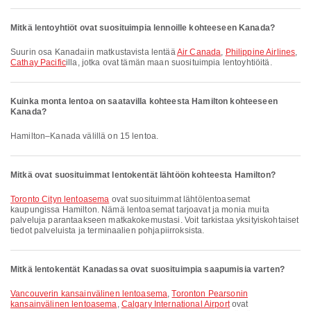
Mitkä lentoyhtiöt ovat suosituimpia lennoille kohteeseen Kanada?
Suurin osa Kanadaiin matkustavista lentää
Air Canada
,
Philippine Airlines
,
Cathay Pacific
illa, jotka ovat tämän maan suosituimpia lentoyhtiöitä.
Kuinka monta lentoa on saatavilla kohteesta Hamilton kohteeseen
Kanada?
Hamilton–Kanada välillä on 15 lentoa.
Mitkä ovat suosituimmat lentokentät lähtöön kohteesta Hamilton?
Toronto Cityn lentoasema
ovat suosituimmat lähtölentoasemat
kaupungissa Hamilton. Nämä lentoasemat tarjoavat ja monia muita
palveluja parantaakseen matkakokemustasi. Voit tarkistaa yksityiskohtaiset
tiedot palveluista ja terminaalien pohjapiirroksista.
Mitkä lentokentät Kanadassa ovat suosituimpia saapumisia varten?
Vancouverin kansainvälinen lentoasema
,
Toronton Pearsonin
kansainvälinen lentoasema
,
Calgary International Airport
ovat