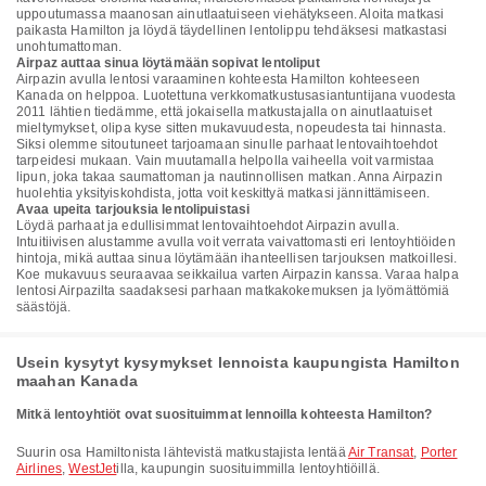
uppoutumassa maanosan ainutlaatuiseen viehätykseen. Aloita matkasi
paikasta Hamilton ja löydä täydellinen lentolippu tehdäksesi matkastasi
unohtumattoman.
Airpaz auttaa sinua löytämään sopivat lentoliput
Airpazin avulla lentosi varaaminen kohteesta Hamilton kohteeseen
Kanada on helppoa. Luotettuna verkkomatkustusasiantuntijana vuodesta
2011 lähtien tiedämme, että jokaisella matkustajalla on ainutlaatuiset
mieltymykset, olipa kyse sitten mukavuudesta, nopeudesta tai hinnasta.
Siksi olemme sitoutuneet tarjoamaan sinulle parhaat lentovaihtoehdot
tarpeidesi mukaan. Vain muutamalla helpolla vaiheella voit varmistaa
lipun, joka takaa saumattoman ja nautinnollisen matkan. Anna Airpazin
huolehtia yksityiskohdista, jotta voit keskittyä matkasi jännittämiseen.
Avaa upeita tarjouksia lentolipuistasi
Löydä parhaat ja edullisimmat lentovaihtoehdot Airpazin avulla.
Intuitiivisen alustamme avulla voit verrata vaivattomasti eri lentoyhtiöiden
hintoja, mikä auttaa sinua löytämään ihanteellisen tarjouksen matkoillesi.
Koe mukavuus seuraavaa seikkailua varten Airpazin kanssa. Varaa halpa
lentosi Airpazilta saadaksesi parhaan matkakokemuksen ja lyömättömiä
säästöjä.
Usein kysytyt kysymykset lennoista kaupungista Hamilton
maahan Kanada
Mitkä lentoyhtiöt ovat suosituimmat lennoilla kohteesta Hamilton?
Suurin osa Hamiltonista lähtevistä matkustajista lentää
Air Transat
,
Porter
Airlines
,
WestJet
illa, kaupungin suosituimmilla lentoyhtiöillä.