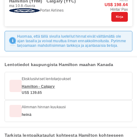
Hamilton (YHM)
Calgary (YYC)
Aloita
US$ 198.64
ma 10.8.
Suora
Hinta/ Pax
Porter Airlines
Kirja
Huomaa, että tällä sivulla luetellut hinnat eivät välttämättä ole
ajan tasalla ja voivat muuttua ilman ennakkoilmoitusta. Pyrimme
tarjoamaan mahdollisimman tarkkoja ja ajantasaisia tietoja.
Lentotiedot kaupungista Hamilton maahan Kanada
Eksklusiiviset lentotarjoukset
Hamilton - Calgary
US$ 139.65
Alimman hinnan kuukausi
heinä
Tarkista lentoaikataulut kohteesta Hamilton kohteeseen