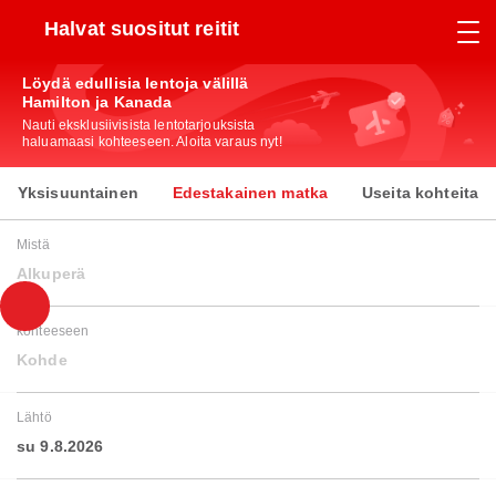
Halvat suositut reitit
Löydä edullisia lentoja välillä
Hamilton ja Kanada
Nauti eksklusiivisista lentotarjouksista
haluamaasi kohteeseen. Aloita varaus nyt!
Yksisuuntainen
Edestakainen matka
Useita kohteita
Mistä
Alkuperä
kohteeseen
Kohde
Lähtö
su 9.8.2026