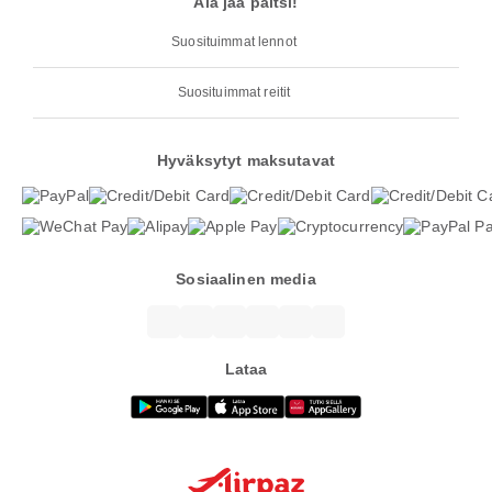
Älä jää paitsi!
Suosituimmat lennot
Suosituimmat reitit
Hyväksytyt maksutavat
Sosiaalinen media
Lataa