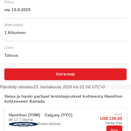
Paluu
ma 10.8.2026
Matkustajat
1 Aikuinen
Class
Talous
Etsi lentoja
Päivitetty viimeksi
15. heinäkuuta 2026 klo 01.06 UTC+0
Varaa ja hanki parhaat lentotarjoukset kohteesta Hamilton
kohteeseen Kanada
Hamilton (YHM)
Calgary (YYC)
Aloita
US$ 139.65
pe 17.7.
Suora
Hinta/ Pax
Porter Airlines
Kirja