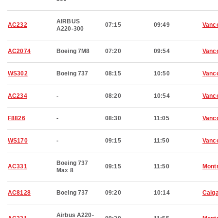
AIRBUS
AC232
07:15
09:49
Vanc
A220-300
AC2074
Boeing 7M8
07:20
09:54
Vanc
WS302
Boeing 737
08:15
10:50
Vanc
AC234
-
08:20
10:54
Vanc
F8826
-
08:30
11:05
Vanc
WS170
-
09:15
11:50
Vanc
Boeing 737
AC331
09:15
11:50
Montr
Max 8
AC8128
Boeing 737
09:20
10:14
Calg
Airbus A220-