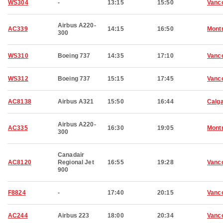
WS304
-
13:15
15:50
Vanc
Airbus A220-
AC339
14:15
16:50
Montr
300
WS310
Boeing 737
14:35
17:10
Vanc
WS312
Boeing 737
15:15
17:45
Vanc
AC8138
Airbus A321
15:50
16:44
Calg
Airbus A220-
AC335
16:30
19:05
Montr
300
Canadair
AC8120
Regional Jet
16:55
19:28
Vanc
900
F8824
-
17:40
20:15
Vanc
AC244
Airbus 223
18:00
20:34
Vanc