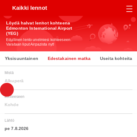
Kaikki lennot
Löydä halvat lennot kohteena
Edmonton International Airport
(YEG)
Edullinen lento unelmiesi kohteeseen.
Varataan liput Airpazista nyt!
Yksisuuntainen
Edestakainen matka
Useita kohteita
Mistä
Alkuperä
kohteeseen
Kohde
Lähtö
pe 7.8.2026