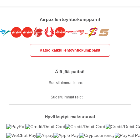
Airpaz lentoyhtiökumppanit
Katso kaikki lentoyhtiökumppanit
Älä jää paitsi!
Suosituimmat lennot
Suosituimmat reitit
Hyväksytyt maksutavat