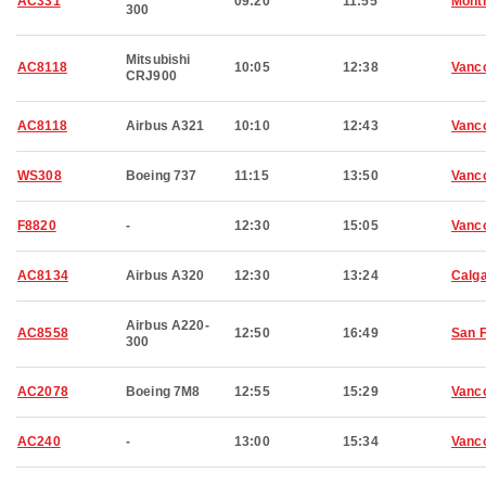
AC331
09:20
11:55
Montr
300
Mitsubishi
AC8118
10:05
12:38
Vanc
CRJ900
AC8118
Airbus A321
10:10
12:43
Vanc
WS308
Boeing 737
11:15
13:50
Vanc
F8820
-
12:30
15:05
Vanc
AC8134
Airbus A320
12:30
13:24
Calg
Airbus A220-
AC8558
12:50
16:49
San 
300
AC2078
Boeing 7M8
12:55
15:29
Vanc
AC240
-
13:00
15:34
Vanc