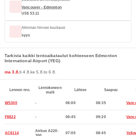
Vancouver - Edmonton
US$ 53.11
Alimman hinnan kuukausi
syys
Tarkista kaikki lentoaikataulut kohteeseen Edmonton
International Airport (YEG)
ma 3.8.
ti 4.8.
ke 5.8.
to 6.8.
Lentokoneen
Lennon nro.
Lähtee
Saapuu
malli
WS300
-
06:00
08:35
Vanc
F8822
-
06:45
09:20
Vanc
Airbus A220-
AC8114
07:00
08:45
Yello
300