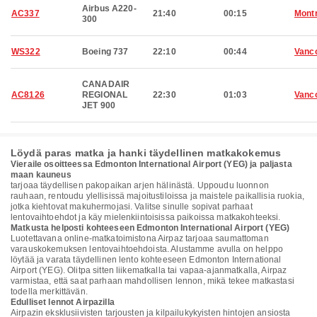
Airbus A220-
AC337
21:40
00:15
Montr
300
WS322
Boeing 737
22:10
00:44
Vanc
CANADAIR
AC8126
REGIONAL
22:30
01:03
Vanc
JET 900
Löydä paras matka ja hanki täydellinen matkakokemus
Vieraile osoitteessa Edmonton International Airport (YEG) ja paljasta
maan kauneus
tarjoaa täydellisen pakopaikan arjen hälinästä. Uppoudu luonnon
rauhaan, rentoudu ylellisissä majoitustiloissa ja maistele paikallisia ruokia,
jotka kiehtovat makuhermojasi. Valitse sinulle sopivat parhaat
lentovaihtoehdot ja käy mielenkiintoisissa paikoissa matkakohteeksi.
Matkusta helposti kohteeseen Edmonton International Airport (YEG)
Luotettavana online-matkatoimistona Airpaz tarjoaa saumattoman
varauskokemuksen lentovaihtoehdoista. Alustamme avulla on helppo
löytää ja varata täydellinen lento kohteeseen Edmonton International
Airport (YEG). Olitpa sitten liikematkalla tai vapaa-ajanmatkalla, Airpaz
varmistaa, että saat parhaan mahdollisen lennon, mikä tekee matkastasi
todella merkittävän.
Edulliset lennot Airpazilla
Airpazin eksklusiivisten tarjousten ja kilpailukykyisten hintojen ansiosta