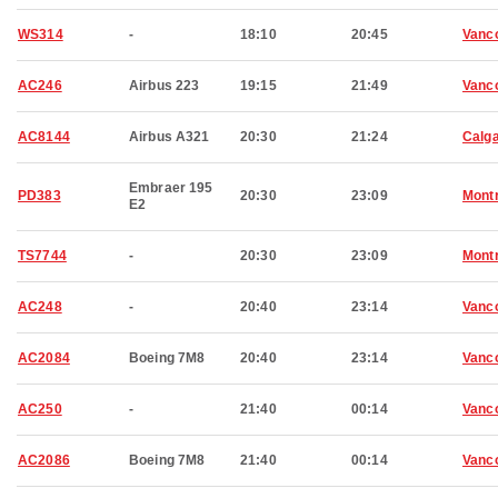
WS314
-
18:10
20:45
Vanc
AC246
Airbus 223
19:15
21:49
Vanc
AC8144
Airbus A321
20:30
21:24
Calg
Embraer 195
PD383
20:30
23:09
Montr
E2
TS7744
-
20:30
23:09
Montr
AC248
-
20:40
23:14
Vanc
AC2084
Boeing 7M8
20:40
23:14
Vanc
AC250
-
21:40
00:14
Vanc
AC2086
Boeing 7M8
21:40
00:14
Vanc