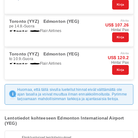
Kirja
Toronto (YYZ)
Edmonton (YEG)
Aloita
US$ 107.26
pe 14.8.
Suora
Hinta/ Pax
Flair Airlines
Kirja
Toronto (YYZ)
Edmonton (YEG)
Aloita
US$ 120.2
to 10.9.
Suora
Hinta/ Pax
Flair Airlines
Kirja
Huomaa, että tällä sivulla luetellut hinnat eivät välttämättä ole
ajan tasalla ja voivat muuttua ilman ennakkoilmoitusta. Pyrimme
tarjoamaan mahdollisimman tarkkoja ja ajantasaisia tietoja.
Lentotiedot kohteeseen Edmonton International Airport
(YEG)
Eksklusiiviset lentotarjoukset