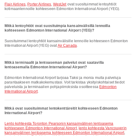
Flair Airlines
,
Porter Airlines
,
WestJet
ovat suosituimmat lentoyhtiöt
kotimaanlennoille kohteeseen Edmonton International Airport (YEG).
Mitkä lentoyhtiöt ovat suosituimpia kansainvälisillä lennoilla
kohteeseen Edmonton International Airport (YEG)?
Suosituimmat lentoyhtiöt kansainvälisille lennoille kohteeseen Edmonton
International Airport (YEG) ovat
Air Canada
.
Mitkä terminaalit ja lentoaseman palvelut ovat saatavilla
lentoasemalla Edmonton International Airport?
Edmonton International Airport tarjoaa Taksi ja monia muita palveluja
parantaakseen matkakokemustasi. Voit tarkistaa yksityiskohtaiset tiedot
palveluista ja terminaalien pohjapiirroksista osoitteessa
Edmonton
International Airport
.
Mitkä ovat suosituimmat lentokenttäreitit kohteeseen Edmonton
International Airport?
lento kohteesta Toronton Pearsonin kansainvälinen lentoasema
kohteeseen Edmonton International Airport
,
lento kohteesta Vancouverin
kansainvälinen lentoasema kohteeseen Edmonton International Airport
,