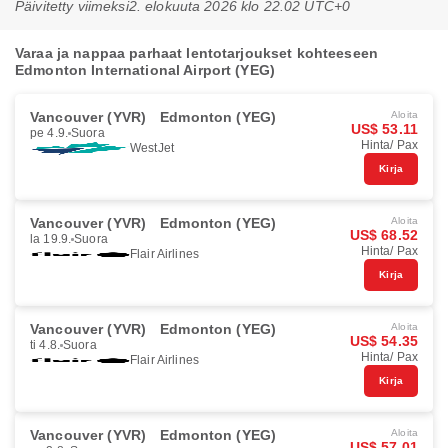
Päivitetty viimeksi
2. elokuuta 2026 klo 22.02 UTC+0
Varaa ja nappaa parhaat lentotarjoukset kohteeseen
Edmonton International Airport (YEG)
Vancouver (YVR)
Edmonton (YEG)
Aloita
US$ 53.11
pe 4.9.
Suora
Hinta/ Pax
WestJet
Kirja
Vancouver (YVR)
Edmonton (YEG)
Aloita
US$ 68.52
la 19.9.
Suora
Hinta/ Pax
Flair Airlines
Kirja
Vancouver (YVR)
Edmonton (YEG)
Aloita
US$ 54.35
ti 4.8.
Suora
Hinta/ Pax
Flair Airlines
Kirja
Vancouver (YVR)
Edmonton (YEG)
Aloita
US$ 57.01