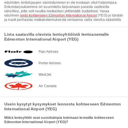
edullisten lentolippujen varmistaminen ei ole koskaan ollut helpompaa.
Erikoistarjouksemme on suunniteltu tarjoamaan parasta vastinetta
rahoillesi, jotta voit nauttia matkastasi ylittämättä budjettiasi. Varaa
edullinen
lento kohteeseen Edmonton International Airport
(YEG) jo tänään
ja nauti parhaasta matkakokemuksesta vertaansa vailla olevilla säästöillä.
Lista saatavilla olevista lentoyhtiöistä lentoasemalle
Edmonton International Airport (YEG)
Flair Airlines
Porter Airlines
WestJet
Air Canada
Usein kysytyt kysymykset lennosta kohteeseen Edmonton
International Airport (YEG)
Mitkä lentoyhtiöt ovat suosituimpia kotimaan lennoilla kohteeseen
Edmonton International Airport (YEG)?