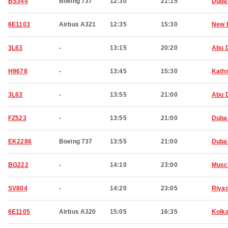
BS344
Boeing 737
12:30
21:15
Duba
6E1103
Airbus A321
12:35
15:30
New 
3L63
-
13:15
20:20
Abu 
H9678
-
13:45
15:30
Kath
3L63
-
13:55
21:00
Abu 
FZ523
-
13:55
21:00
Duba
EK2286
Boeing 737
13:55
21:00
Duba
BG222
-
14:10
23:00
Musc
SV804
-
14:20
23:05
Riya
6E1105
Airbus A320
15:05
16:35
Kolk