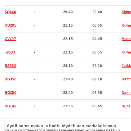
SQ446
-
20:40
22:40
Sing
KU285
-
21:15
06:05
Kuwa
OV497
-
22:15
04:45
Musc
J9533
-
22:15
06:35
Kuwa
BS362
-
23:10
09:20
Jedd
BG350
-
23:40
09:10
Dam
BG350
-
23:40
07:55
Dam
BG148
-
23:55
08:45
Duba
Löydä paras matka ja hanki täydellinen matkakokemus
Vieraile osoitteessa Shahjalalin kansainvälinen lentoasema (DAC) ja