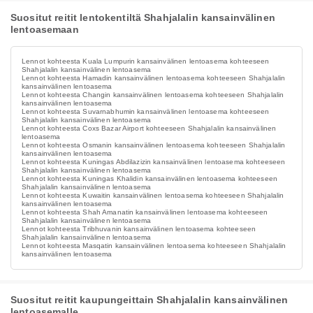
Suositut reitit lentokentiltä Shahjalalin kansainvälinen
lentoasemaan
Lennot kohteesta Kuala Lumpurin kansainvälinen lentoasema kohteeseen
Shahjalalin kansainvälinen lentoasema
Lennot kohteesta Hamadin kansainvälinen lentoasema kohteeseen Shahjalalin
kansainvälinen lentoasema
Lennot kohteesta Changin kansainvälinen lentoasema kohteeseen Shahjalalin
kansainvälinen lentoasema
Lennot kohteesta Suvarnabhumin kansainvälinen lentoasema kohteeseen
Shahjalalin kansainvälinen lentoasema
Lennot kohteesta Coxs Bazar Airport kohteeseen Shahjalalin kansainvälinen
lentoasema
Lennot kohteesta Osmanin kansainvälinen lentoasema kohteeseen Shahjalalin
kansainvälinen lentoasema
Lennot kohteesta Kuningas Abdilazizin kansainvälinen lentoasema kohteeseen
Shahjalalin kansainvälinen lentoasema
Lennot kohteesta Kuningas Khalidin kansainvälinen lentoasema kohteeseen
Shahjalalin kansainvälinen lentoasema
Lennot kohteesta Kuwaitin kansainvälinen lentoasema kohteeseen Shahjalalin
kansainvälinen lentoasema
Lennot kohteesta Shah Amanatin kansainvälinen lentoasema kohteeseen
Shahjalalin kansainvälinen lentoasema
Lennot kohteesta Tribhuvanin kansainvälinen lentoasema kohteeseen
Shahjalalin kansainvälinen lentoasema
Lennot kohteesta Masqatin kansainvälinen lentoasema kohteeseen Shahjalalin
kansainvälinen lentoasema
Suositut reitit kaupungeittain Shahjalalin kansainvälinen
lentoasemalle