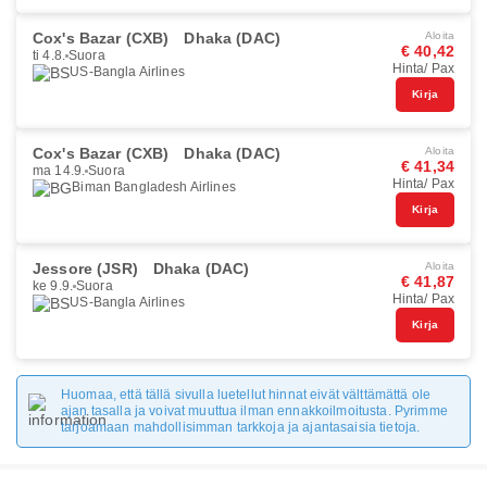
Cox's Bazar (CXB)
Dhaka (DAC)
Aloita
€ 40,42
ti 4.8.
Suora
Hinta/ Pax
US-Bangla Airlines
Kirja
Cox's Bazar (CXB)
Dhaka (DAC)
Aloita
€ 41,34
ma 14.9.
Suora
Hinta/ Pax
Biman Bangladesh Airlines
Kirja
Jessore (JSR)
Dhaka (DAC)
Aloita
€ 41,87
ke 9.9.
Suora
Hinta/ Pax
US-Bangla Airlines
Kirja
Huomaa, että tällä sivulla luetellut hinnat eivät välttämättä ole
ajan tasalla ja voivat muuttua ilman ennakkoilmoitusta. Pyrimme
tarjoamaan mahdollisimman tarkkoja ja ajantasaisia tietoja.