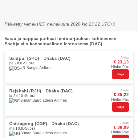
Päivitetty viimeksi
25. heinäkuuta 2026 klo 23.22 UTC+0
Varaa ja nappaa parhaat lentotarjoukset kohteeseen
Shahjalalin kansainvälinen lentoasema (DAC)
Saidpur (SPD)
Dhaka (DAC)
Aloita
€ 23,13
pe 28.8.
Suora
Hinta/ Pax
US-Bangla Airlines
Kirja
Rajshahi (RJH)
Dhaka (DAC)
Aloita
€ 35,22
la 24.10.
Suora
Hinta/ Pax
Biman Bangladesh Airlines
Kirja
Chittagong (CGP)
Dhaka (DAC)
Aloita
€ 36,09
ma 10.8.
Suora
Hinta/ Pax
Biman Bangladesh Airlines