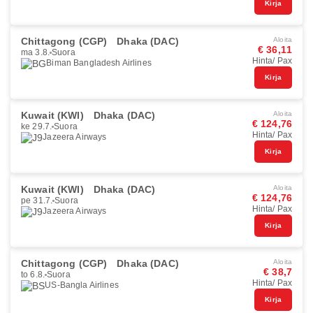
Kirja
Chittagong (CGP)
Dhaka (DAC)
Aloita
€ 36,11
ma 3.8.
Suora
Hinta/ Pax
Biman Bangladesh Airlines
Kirja
Kuwait (KWI)
Dhaka (DAC)
Aloita
€ 124,76
ke 29.7.
Suora
Hinta/ Pax
Jazeera Airways
Kirja
Kuwait (KWI)
Dhaka (DAC)
Aloita
€ 124,76
pe 31.7.
Suora
Hinta/ Pax
Jazeera Airways
Kirja
Chittagong (CGP)
Dhaka (DAC)
Aloita
€ 38,7
to 6.8.
Suora
Hinta/ Pax
US-Bangla Airlines
Kirja