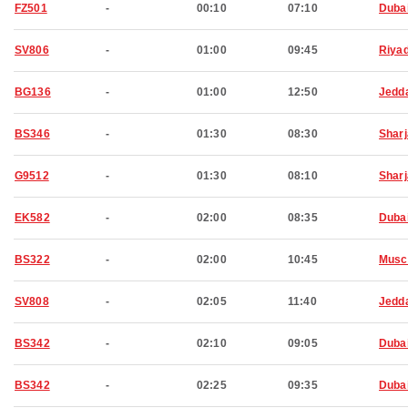
FZ501
-
00:10
07:10
Duba
SV806
-
01:00
09:45
Riya
BG136
-
01:00
12:50
Jedd
BS346
-
01:30
08:30
Shar
G9512
-
01:30
08:10
Shar
EK582
-
02:00
08:35
Duba
BS322
-
02:00
10:45
Musc
SV808
-
02:05
11:40
Jedd
BS342
-
02:10
09:05
Duba
BS342
-
02:25
09:35
Duba