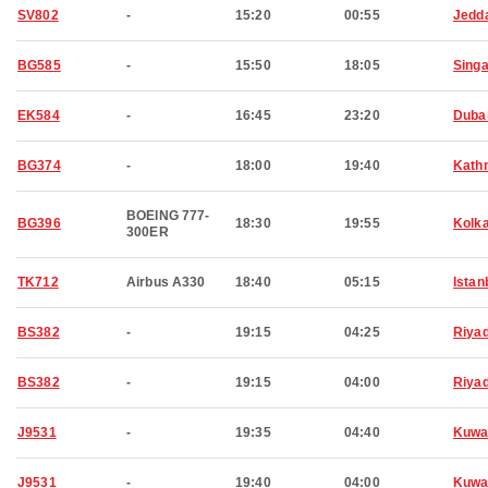
SV802
-
15:20
00:55
Jedd
BG585
-
15:50
18:05
Sing
EK584
-
16:45
23:20
Duba
BG374
-
18:00
19:40
Kath
BOEING 777-
BG396
18:30
19:55
Kolk
300ER
TK712
Airbus A330
18:40
05:15
Istan
BS382
-
19:15
04:25
Riya
BS382
-
19:15
04:00
Riya
J9531
-
19:35
04:40
Kuwa
J9531
-
19:40
04:00
Kuwa