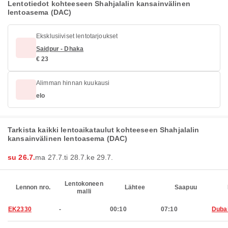
Lentotiedot kohteeseen Shahjalalin kansainvälinen
lentoasema (DAC)
Eksklusiiviset lentotarjoukset
Saidpur - Dhaka
€ 23
Alimman hinnan kuukausi
elo
Tarkista kaikki lentoaikataulut kohteeseen Shahjalalin
kansainvälinen lentoasema (DAC)
su 26.7.
ma 27.7.
ti 28.7.
ke 29.7.
Lentokoneen
Lennon nro.
Lähtee
Saapuu
malli
EK2330
-
00:10
07:10
Duba