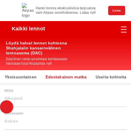
Hanki tonnia eksklusiivisia tarjouksia
Lataa
vain Airpaz-sovelluksessa. Lataa nyt!
Kaikki lennot
Löydä halvat lennot kohteena
Shahjalalin kansainvälinen
lentoasema (DAC)
Edullinen lento unelmiesi kohteeseen.
Varataan liput Airpazista nyt!
Yksisuuntainen
Edestakainen matka
Useita kohteita
Mistä
Alkuperä
kohteeseen
Kohde