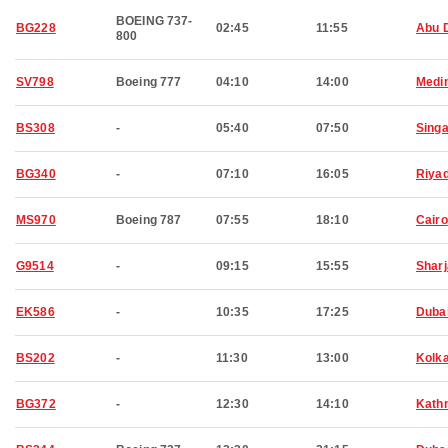
BOEING 737-
BG228
02:45
11:55
Abu 
800
SV798
Boeing 777
04:10
14:00
Medi
BS308
-
05:40
07:50
Sing
BG340
-
07:10
16:05
Riya
MS970
Boeing 787
07:55
18:10
Cairo
G9514
-
09:15
15:55
Shar
EK586
-
10:35
17:25
Duba
BS202
-
11:30
13:00
Kolk
BG372
-
12:30
14:10
Kath