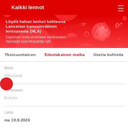
Kaikki lennot
Löydä halvat lennot kohteena
Lanserian kansainvälinen
lentoasema (HLA)
Edullinen lento unelmiesi kohteeseen.
Varataan liput Airpazista nyt!
Yksisuuntainen
Edestakainen matka
Useita kohteita
Mistä
Alkuperä
kohteeseen
Kohde
Lähtö
ma 10.8.2026