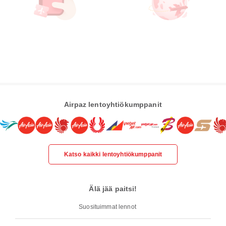
Airpaz lentoyhtiökumppanit
Katso kaikki lentoyhtiökumppanit
Älä jää paitsi!
Suosituimmat lennot