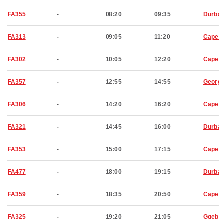
FA355
-
08:20
09:35
Durb
FA313
-
09:05
11:20
Cape
FA302
-
10:05
12:20
Cape
FA357
-
12:55
14:55
Geor
FA306
-
14:20
16:20
Cape
FA321
-
14:45
16:00
Durb
FA353
-
15:00
17:15
Cape
FA477
-
18:00
19:15
Durb
FA359
-
18:35
20:50
Cape
FA325
-
19:20
21:05
Gqeb