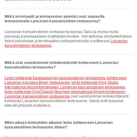
Mitkä terminaalit ja lentoaseman palvelut ovat saatavilla
lentoasemalla Lanserian kansainvälinen lentoasema?
Lanserian kansainvälinen lentoasema tarjoaa Taksi ja monia muita
palveluja parantaakseen matkakokemustasi. Voit tarkistaa yksityiskohtaiset
tiedot palveluista ja terminaalien pohjapiirroksista osoitteessa
Lanserian
kansainvälinen lentoasema
.
Mitkä ovat suosituimmat lentokenttäreitit kohteeseen Lanserian
kansainvälinen lentoasema?
lento kohteesta Kapkaupungin kansainvälinen lentoasema kohteeseen
Lanserian kansainvälinen lentoasema
,
lento kohteesta King Shaka
International Airport kohteeseen Lanserian kansainvälinen lentoasema
,
lento kohteesta Chief Dawid Stuurman International Airport kohteeseen
Lanserian kansainvälinen lentoasema
ovat suosituimmat lentokenttäreitit
kohteesta Lanserian kansainvälinen lentoasema. Nämä reitit tarjoavat
kätevät yhteydet matkallesi.
Mihin aikaan lentoyhtiön aikaisin lento kohteeseen Lanserian
kansainvälinen lentoasema lähtee?