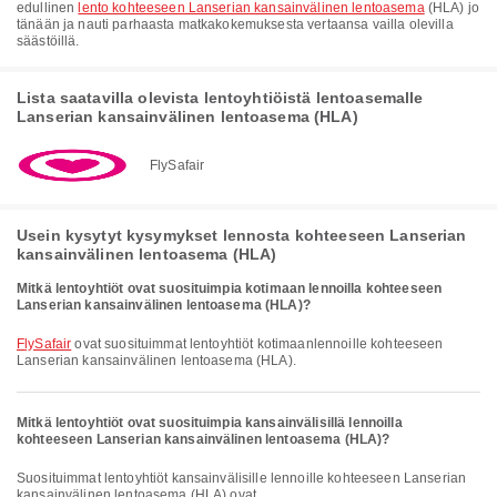
edullinen
lento kohteeseen Lanserian kansainvälinen lentoasema
(HLA) jo
tänään ja nauti parhaasta matkakokemuksesta vertaansa vailla olevilla
säästöillä.
Lista saatavilla olevista lentoyhtiöistä lentoasemalle
Lanserian kansainvälinen lentoasema (HLA)
FlySafair
Usein kysytyt kysymykset lennosta kohteeseen Lanserian
kansainvälinen lentoasema (HLA)
Mitkä lentoyhtiöt ovat suosituimpia kotimaan lennoilla kohteeseen
Lanserian kansainvälinen lentoasema (HLA)?
FlySafair
ovat suosituimmat lentoyhtiöt kotimaanlennoille kohteeseen
Lanserian kansainvälinen lentoasema (HLA).
Mitkä lentoyhtiöt ovat suosituimpia kansainvälisillä lennoilla
kohteeseen Lanserian kansainvälinen lentoasema (HLA)?
Suosituimmat lentoyhtiöt kansainvälisille lennoille kohteeseen Lanserian
kansainvälinen lentoasema (HLA) ovat .