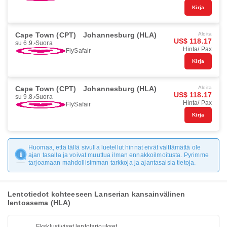
Kirja
Cape Town (CPT)
Johannesburg (HLA)
Aloita
US$ 118.17
su 6.9.
Suora
Hinta/ Pax
FlySafair
Kirja
Cape Town (CPT)
Johannesburg (HLA)
Aloita
US$ 118.17
su 9.8.
Suora
Hinta/ Pax
FlySafair
Kirja
Huomaa, että tällä sivulla luetellut hinnat eivät välttämättä ole
ajan tasalla ja voivat muuttua ilman ennakkoilmoitusta. Pyrimme
tarjoamaan mahdollisimman tarkkoja ja ajantasaisia tietoja.
Lentotiedot kohteeseen Lanserian kansainvälinen
lentoasema (HLA)
Eksklusiiviset lentotarjoukset