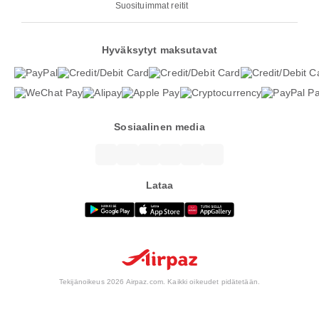
Suosituimmat reitit
Hyväksytyt maksutavat
Sosiaalinen media
Lataa
Tekijänoikeus 2026 Airpaz.com. Kaikki oikeudet pidätetään.