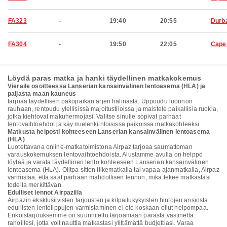
FA323
-
19:40
20:55
Durb
FA304
-
19:50
22:05
Cape
Löydä paras matka ja hanki täydellinen matkakokemus
Vieraile osoitteessa Lanserian kansainvälinen lentoasema (HLA) ja
paljasta maan kauneus
tarjoaa täydellisen pakopaikan arjen hälinästä. Uppoudu luonnon
rauhaan, rentoudu ylellisissä majoitustiloissa ja maistele paikallisia ruokia,
jotka kiehtovat makuhermojasi. Valitse sinulle sopivat parhaat
lentovaihtoehdot ja käy mielenkiintoisissa paikoissa matkakohteeksi.
Matkusta helposti kohteeseen Lanserian kansainvälinen lentoasema
(HLA)
Luotettavana online-matkatoimistona Airpaz tarjoaa saumattoman
varauskokemuksen lentovaihtoehdoista. Alustamme avulla on helppo
löytää ja varata täydellinen lento kohteeseen Lanserian kansainvälinen
lentoasema (HLA). Olitpa sitten liikematkalla tai vapaa-ajanmatkalla, Airpaz
varmistaa, että saat parhaan mahdollisen lennon, mikä tekee matkastasi
todella merkittävän.
Edulliset lennot Airpazilla
Airpazin eksklusiivisten tarjousten ja kilpailukykyisten hintojen ansiosta
edullisten lentolippujen varmistaminen ei ole koskaan ollut helpompaa.
Erikoistarjouksemme on suunniteltu tarjoamaan parasta vastinetta
rahoillesi, jotta voit nauttia matkastasi ylittämättä budjettiasi. Varaa