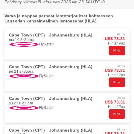
Päivitetty viimeksi
8. elokuuta 2026 klo 23.14 UTC+0
Varaa ja nappaa parhaat lentotarjoukset kohteeseen
Lanserian kansainvälinen lentoasema (HLA)
Cape Town (CPT)
Johannesburg (HLA)
Aloita
US$ 73.31
ma 10.8.
Suora
Hinta/ Pax
FlySafair
Kirja
Cape Town (CPT)
Johannesburg (HLA)
Aloita
US$ 73.31
pe 21.8.
Suora
Hinta/ Pax
FlySafair
Kirja
Cape Town (CPT)
Johannesburg (HLA)
Aloita
US$ 73.31
su 23.8.
Suora
Hinta/ Pax
FlySafair
Kirja
Cape Town (CPT)
Johannesburg (HLA)
Aloita
US$ 73.31