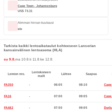
Cape Town - Johannesburg
US$ 73.31
Alimman hinnan kuukausi
elo
Tarkista kaikki lentoaikataulut kohteeseen Lanserian
kansainvälinen lentoasema (HLA)
su 9.8.
ma 10.8.
ti 11.8.
ke 12.8.
Lentokoneen
Lennon nro.
Lähtee
Saapuu
malli
FA350
-
06:05
08:10
Cape
FA16
-
07:00
09:05
Cape
FA482
-
07:50
09:05
Durb