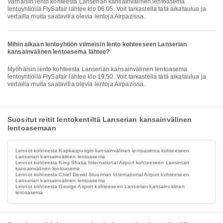
Varhaisin lento kohteesta Lanserian kansainvälinen lentoasema
lentoyhtiöllä FlySafair lähtee klo 06.05. Voit tarkastella tätä aikataulua ja
vertailla muita saatavilla olevia lentoja Airpazissa.
Mihin aikaan lentoyhtiön viimeisin lento kohteeseen Lanserian
kansainvälinen lentoasema lähtee?
Myöhäisin lento kohteesta Lanserian kansainvälinen lentoasema
lentoyhtiöllä FlySafair lähtee klo 19.50. Voit tarkastella tätä aikataulua ja
vertailla muita saatavilla olevia lentoja Airpazissa.
Suositut reitit lentokentiltä Lanserian kansainvälinen
lentoasemaan
Lennot kohteesta Kapkaupungin kansainvälinen lentoasema kohteeseen
Lanserian kansainvälinen lentoasema
Lennot kohteesta King Shaka International Airport kohteeseen Lanserian
kansainvälinen lentoasema
Lennot kohteesta Chief Dawid Stuurman International Airport kohteeseen
Lanserian kansainvälinen lentoasema
Lennot kohteesta George Airport kohteeseen Lanserian kansainvälinen
lentoasema