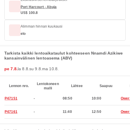
Port Harcourt - Abuja
US$ 100.8
Alimman hinnan kuukausi
elo
Tarkista kaikki lentoaikataulut kohteeseen Nnamdi Azikiwe
kansainvälinen lentoasema (ABV)
pe 7.8.
la 8.8.
su 9.8.
ma 10.8.
Lentokoneen
Lennon nro.
Lähtee
Saapuu
malli
P47151
-
08:50
10:00
Ower
P47161
-
11:40
12:50
Ower