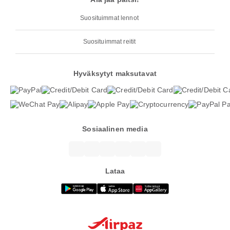
Suosituimmat lennot
Suosituimmat reitit
Hyväksytyt maksutavat
Sosiaalinen media
Lataa