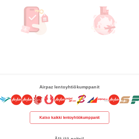
Airpaz lentoyhtiökumppanit
Katso kaikki lentoyhtiökumppanit
Älä jää paitsi!