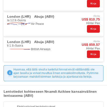
Kirja
London (LHR)
Abuja (ABV)
Aloita
US$ 810.75
la 12.9.
Suora
Hinta/ Pax
Air Peace
Kirja
London (LHR)
Abuja (ABV)
Aloita
US$ 859.57
ti 1.9.
Suora
Hinta/ Pax
British Airways
Kirja
Huomaa, että tällä sivulla luetellut hinnat eivät välttämättä ole
ajan tasalla ja voivat muuttua ilman ennakkoilmoitusta. Pyrimme
tarjoamaan mahdollisimman tarkkoja ja ajantasaisia tietoja.
Lentotiedot kohteeseen Nnamdi Azikiwe kansainvälinen
lentoasema (ABV)
Eksklusiiviset lentotarjoukset