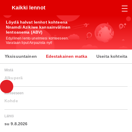
Kaikki lennot
Löydä halvat lennot kohteena
Nnamdi Azikiwe kansainvälinen
lentoasema (ABV)
Edullinen lento unelmiesi kohteeseen.
Varataan liput Airpazista nyt!
Yksisuuntainen
Edestakainen matka
Useita kohteita
Mistä
Alkuperä
kohteeseen
Kohde
Lähtö
su 9.8.2026