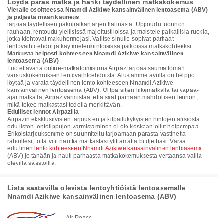
Löydä paras matka ja hanki täydellinen matkakokemus
Vieraile osoitteessa Nnamdi Azikiwe kansainvälinen lentoasema (ABV)
ja paljasta maan kauneus
tarjoaa täydellisen pakopaikan arjen hälinästä. Uppoudu luonnon
rauhaan, rentoudu ylellisissä majoitustiloissa ja maistele paikallisia ruokia,
jotka kiehtovat makuhermojasi. Valitse sinulle sopivat parhaat
lentovaihtoehdot ja käy mielenkiintoisissa paikoissa matkakohteeksi.
Matkusta helposti kohteeseen Nnamdi Azikiwe kansainvälinen
lentoasema (ABV)
Luotettavana online-matkatoimistona Airpaz tarjoaa saumattoman
varauskokemuksen lentovaihtoehdoista. Alustamme avulla on helppo
löytää ja varata täydellinen lento kohteeseen Nnamdi Azikiwe
kansainvälinen lentoasema (ABV). Olitpa sitten liikematkalla tai vapaa-
ajanmatkalla, Airpaz varmistaa, että saat parhaan mahdollisen lennon,
mikä tekee matkastasi todella merkittävän.
Edulliset lennot Airpazilla
Airpazin eksklusiivisten tarjousten ja kilpailukykyisten hintojen ansiosta
edullisten lentolippujen varmistaminen ei ole koskaan ollut helpompaa.
Erikoistarjouksemme on suunniteltu tarjoamaan parasta vastinetta
rahoillesi, jotta voit nauttia matkastasi ylittämättä budjettiasi. Varaa
edullinen
lento kohteeseen Nnamdi Azikiwe kansainvälinen lentoasema
(ABV) jo tänään ja nauti parhaasta matkakokemuksesta vertaansa vailla
olevilla säästöillä.
Lista saatavilla olevista lentoyhtiöistä lentoasemalle
Nnamdi Azikiwe kansainvälinen lentoasema (ABV)
Air Peace