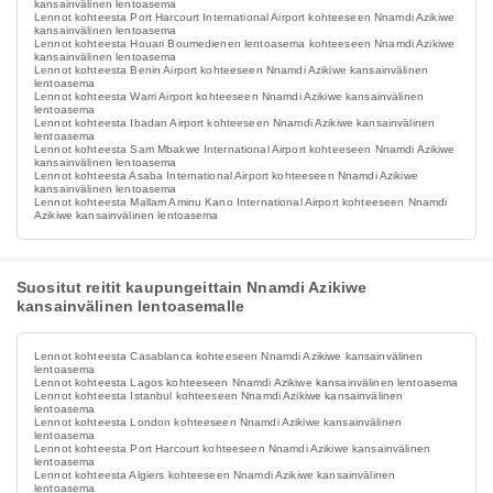
kansainvälinen lentoasema
Lennot kohteesta Port Harcourt International Airport kohteeseen Nnamdi Azikiwe
kansainvälinen lentoasema
Lennot kohteesta Houari Boumedienen lentoasema kohteeseen Nnamdi Azikiwe
kansainvälinen lentoasema
Lennot kohteesta Benin Airport kohteeseen Nnamdi Azikiwe kansainvälinen
lentoasema
Lennot kohteesta Warri Airport kohteeseen Nnamdi Azikiwe kansainvälinen
lentoasema
Lennot kohteesta Ibadan Airport kohteeseen Nnamdi Azikiwe kansainvälinen
lentoasema
Lennot kohteesta Sam Mbakwe International Airport kohteeseen Nnamdi Azikiwe
kansainvälinen lentoasema
Lennot kohteesta Asaba International Airport kohteeseen Nnamdi Azikiwe
kansainvälinen lentoasema
Lennot kohteesta Mallam Aminu Kano International Airport kohteeseen Nnamdi
Azikiwe kansainvälinen lentoasema
Suositut reitit kaupungeittain Nnamdi Azikiwe
kansainvälinen lentoasemalle
Lennot kohteesta Casablanca kohteeseen Nnamdi Azikiwe kansainvälinen
lentoasema
Lennot kohteesta Lagos kohteeseen Nnamdi Azikiwe kansainvälinen lentoasema
Lennot kohteesta Istanbul kohteeseen Nnamdi Azikiwe kansainvälinen
lentoasema
Lennot kohteesta London kohteeseen Nnamdi Azikiwe kansainvälinen
lentoasema
Lennot kohteesta Port Harcourt kohteeseen Nnamdi Azikiwe kansainvälinen
lentoasema
Lennot kohteesta Algiers kohteeseen Nnamdi Azikiwe kansainvälinen
lentoasema