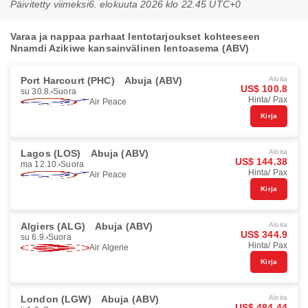
Päivitetty viimeksi
6. elokuuta 2026 klo 22.45 UTC+0
Varaa ja nappaa parhaat lentotarjoukset kohteeseen
Nnamdi Azikiwe kansainvälinen lentoasema (ABV)
Port Harcourt (PHC)
Abuja (ABV)
Aloita
US$ 100.8
su 30.8.
Suora
Hinta/ Pax
Air Peace
Kirja
Lagos (LOS)
Abuja (ABV)
Aloita
US$ 144.38
ma 12.10.
Suora
Hinta/ Pax
Air Peace
Kirja
Algiers (ALG)
Abuja (ABV)
Aloita
US$ 344.9
su 6.9.
Suora
Hinta/ Pax
Air Algerie
Kirja
London (LGW)
Abuja (ABV)
Aloita
US$ 484.44