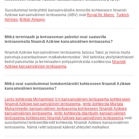
Suosituimmat lentoyhtiöt kansainvälisille lennoille kohteeseen Nnamdi
Azikiwe kansainvälinen lentoasema (ABV) ovat
Royal Air Maroc
,
Turkish
Airlines
,
British Airways
.
Mitkä terminaalit ja lentoaseman palvelut ovat saatavilla
lentoasemalla Nnamdi Azikiwe kansainvälinen lentoasema?
Nnamdi Azikiwe kansainvälinen lentoasema tarjoaa Taksi ja monia muita
palveluja parantaakseen matkakokemustasi. Voit tarkistaa yksityiskohtaiset
tiedot palveluista ja terminaalien pohjapiirroksista osoitteessa
Nnamdi
Azikiwe kansainvälinen lentoasema
.
Mitkä ovat suosituimmat lentokenttäreitit kohteeseen Nnamdi Azikiwe
kansainvälinen lentoasema?
lento kohteesta Mohammed V:n kansainvälinen lentoasema kohteeseen
Nnamdi Azikiwe kansainvälinen lentoasema
,
lento kohteesta Murtala
Muhammedin kansainvälinen lentoasema kohteeseen Nnamdi Azikiwe
kansainvälinen lentoasema
,
lento kohteesta Istanbulin kansainvälinen
lentoasema kohteeseen Nnamdi Azikiwe kansainvälinen lentoasema
ovat
suosituimmat lentokenttäreitit kohteesta Nnamdi Azikiwe kansainvälinen
lentoasema. Nämä reitit tarjoavat kätevät yhteydet matkallesi.