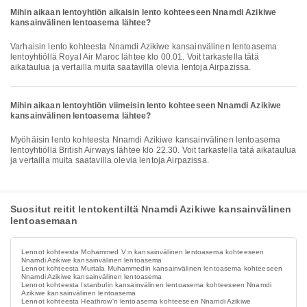
Mihin aikaan lentoyhtiön aikaisin lento kohteeseen Nnamdi Azikiwe
kansainvälinen lentoasema lähtee?
Varhaisin lento kohteesta Nnamdi Azikiwe kansainvälinen lentoasema
lentoyhtiöllä Royal Air Maroc lähtee klo 00.01. Voit tarkastella tätä
aikataulua ja vertailla muita saatavilla olevia lentoja Airpazissa.
Mihin aikaan lentoyhtiön viimeisin lento kohteeseen Nnamdi Azikiwe
kansainvälinen lentoasema lähtee?
Myöhäisin lento kohteesta Nnamdi Azikiwe kansainvälinen lentoasema
lentoyhtiöllä British Airways lähtee klo 22.30. Voit tarkastella tätä aikataulua
ja vertailla muita saatavilla olevia lentoja Airpazissa.
Suositut reitit lentokentiltä Nnamdi Azikiwe kansainvälinen
lentoasemaan
Lennot kohteesta Mohammed V:n kansainvälinen lentoasema kohteeseen
Nnamdi Azikiwe kansainvälinen lentoasema
Lennot kohteesta Murtala Muhammedin kansainvälinen lentoasema kohteeseen
Nnamdi Azikiwe kansainvälinen lentoasema
Lennot kohteesta Istanbulin kansainvälinen lentoasema kohteeseen Nnamdi
Azikiwe kansainvälinen lentoasema
Lennot kohteesta Heathrow'n lentoasema kohteeseen Nnamdi Azikiwe