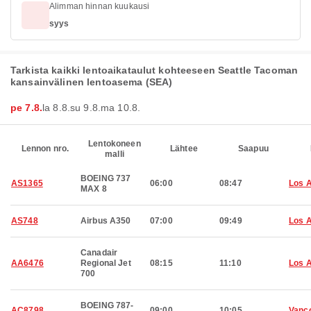
Alimman hinnan kuukausi
syys
Tarkista kaikki lentoaikataulut kohteeseen Seattle Tacoman
kansainvälinen lentoasema (SEA)
pe 7.8.
la 8.8.
su 9.8.
ma 10.8.
Lentokoneen
Lennon nro.
Lähtee
Saapuu
malli
BOEING 737
AS1365
06:00
08:47
Los 
MAX 8
AS748
Airbus A350
07:00
09:49
Los 
Canadair
AA6476
Regional Jet
08:15
11:10
Los 
700
BOEING 787-
AC8798
09:00
10:05
Vanc