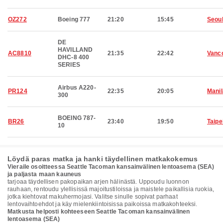
OZ272
Boeing 777
21:20
15:45
Seou
DE
HAVILLAND
AC8810
21:35
22:42
Vanc
DHC-8 400
SERIES
Airbus A220-
PR124
22:35
20:05
Manil
300
BOEING 787-
BR26
23:40
19:50
Taipe
10
Löydä paras matka ja hanki täydellinen matkakokemus
Vieraile osoitteessa Seattle Tacoman kansainvälinen lentoasema (SEA)
ja paljasta maan kauneus
tarjoaa täydellisen pakopaikan arjen hälinästä. Uppoudu luonnon
rauhaan, rentoudu ylellisissä majoitustiloissa ja maistele paikallisia ruokia,
jotka kiehtovat makuhermojasi. Valitse sinulle sopivat parhaat
lentovaihtoehdot ja käy mielenkiintoisissa paikoissa matkakohteeksi.
Matkusta helposti kohteeseen Seattle Tacoman kansainvälinen
lentoasema (SEA)