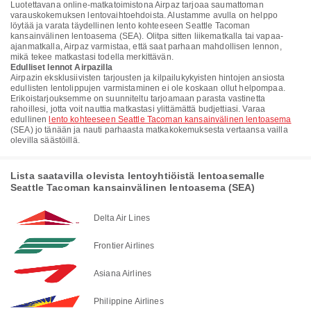
Luotettavana online-matkatoimistona Airpaz tarjoaa saumattoman
varauskokemuksen lentovaihtoehdoista. Alustamme avulla on helppo
löytää ja varata täydellinen lento kohteeseen Seattle Tacoman
kansainvälinen lentoasema (SEA). Olitpa sitten liikematkalla tai vapaa-
ajanmatkalla, Airpaz varmistaa, että saat parhaan mahdollisen lennon,
mikä tekee matkastasi todella merkittävän.
Edulliset lennot Airpazilla
Airpazin eksklusiivisten tarjousten ja kilpailukykyisten hintojen ansiosta
edullisten lentolippujen varmistaminen ei ole koskaan ollut helpompaa.
Erikoistarjouksemme on suunniteltu tarjoamaan parasta vastinetta
rahoillesi, jotta voit nauttia matkastasi ylittämättä budjettiasi. Varaa
edullinen
lento kohteeseen Seattle Tacoman kansainvälinen lentoasema
(SEA) jo tänään ja nauti parhaasta matkakokemuksesta vertaansa vailla
olevilla säästöillä.
Lista saatavilla olevista lentoyhtiöistä lentoasemalle
Seattle Tacoman kansainvälinen lentoasema (SEA)
Delta Air Lines
Frontier Airlines
Asiana Airlines
Philippine Airlines