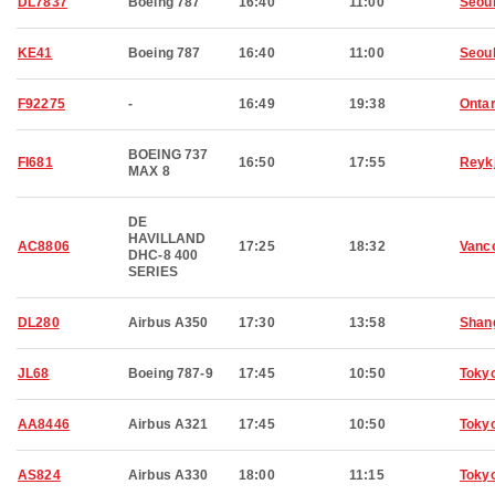
DL7837
Boeing 787
16:40
11:00
Seou
KE41
Boeing 787
16:40
11:00
Seou
F92275
-
16:49
19:38
Ontar
BOEING 737
FI681
16:50
17:55
Reyk
MAX 8
DE
HAVILLAND
AC8806
17:25
18:32
Vanc
DHC-8 400
SERIES
DL280
Airbus A350
17:30
13:58
Shan
JL68
Boeing 787-9
17:45
10:50
Toky
AA8446
Airbus A321
17:45
10:50
Toky
AS824
Airbus A330
18:00
11:15
Toky