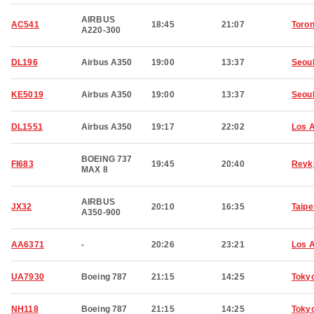
AIRBUS
AC541
18:45
21:07
Toron
A220-300
DL196
Airbus A350
19:00
13:37
Seou
KE5019
Airbus A350
19:00
13:37
Seou
DL1551
Airbus A350
19:17
22:02
Los 
BOEING 737
FI683
19:45
20:40
Reyk
MAX 8
AIRBUS
JX32
20:10
16:35
Taipe
A350-900
AA6371
-
20:26
23:21
Los 
UA7930
Boeing 787
21:15
14:25
Toky
NH118
Boeing 787
21:15
14:25
Toky