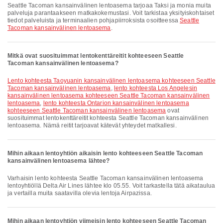
Seattle Tacoman kansainvälinen lentoasema tarjoaa Taksi ja monia muita
palveluja parantaakseen matkakokemustasi. Voit tarkistaa yksityiskohtaiset
tiedot palveluista ja terminaalien pohjapiirroksista osoitteessa
Seattle
Tacoman kansainvälinen lentoasema
.
Mitkä ovat suosituimmat lentokenttäreitit kohteeseen Seattle
Tacoman kansainvälinen lentoasema?
lento kohteesta Taoyuanin kansainvälinen lentoasema kohteeseen Seattle
Tacoman kansainvälinen lentoasema
,
lento kohteesta Los Angelesin
kansainvälinen lentoasema kohteeseen Seattle Tacoman kansainvälinen
lentoasema
,
lento kohteesta Ontarion kansainvälinen lentoasema
kohteeseen Seattle Tacoman kansainvälinen lentoasema
ovat
suosituimmat lentokenttäreitit kohteesta Seattle Tacoman kansainvälinen
lentoasema. Nämä reitit tarjoavat kätevät yhteydet matkallesi.
Mihin aikaan lentoyhtiön aikaisin lento kohteeseen Seattle Tacoman
kansainvälinen lentoasema lähtee?
Varhaisin lento kohteesta Seattle Tacoman kansainvälinen lentoasema
lentoyhtiöllä Delta Air Lines lähtee klo 05.55. Voit tarkastella tätä aikataulua
ja vertailla muita saatavilla olevia lentoja Airpazissa.
Mihin aikaan lentoyhtiön viimeisin lento kohteeseen Seattle Tacoman