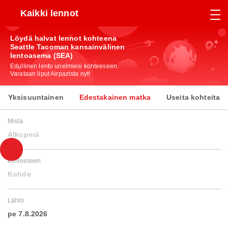
Kaikki lennot
Löydä halvat lennot kohteena
Seattle Tacoman kansainvälinen
lentoasema (SEA)
Edullinen lento unelmiesi kohteeseen.
Varataan liput Airpazista nyt!
Yksisuuntainen
Edestakainen matka
Useita kohteita
Mistä
Alkuperä
kohteeseen
Kohde
Lähtö
pe 7.8.2026