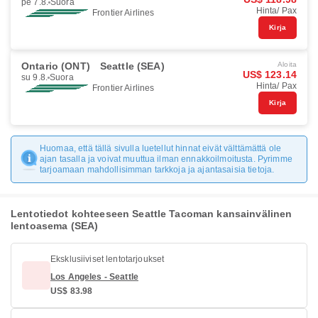
pe 7.8.
Suora
Hinta/ Pax
Frontier Airlines
Kirja
Ontario (ONT)
Seattle (SEA)
Aloita
US$ 123.14
su 9.8.
Suora
Hinta/ Pax
Frontier Airlines
Kirja
Huomaa, että tällä sivulla luetellut hinnat eivät välttämättä ole
ajan tasalla ja voivat muuttua ilman ennakkoilmoitusta. Pyrimme
tarjoamaan mahdollisimman tarkkoja ja ajantasaisia tietoja.
Lentotiedot kohteeseen Seattle Tacoman kansainvälinen
lentoasema (SEA)
Eksklusiiviset lentotarjoukset
Los Angeles - Seattle
US$ 83.98