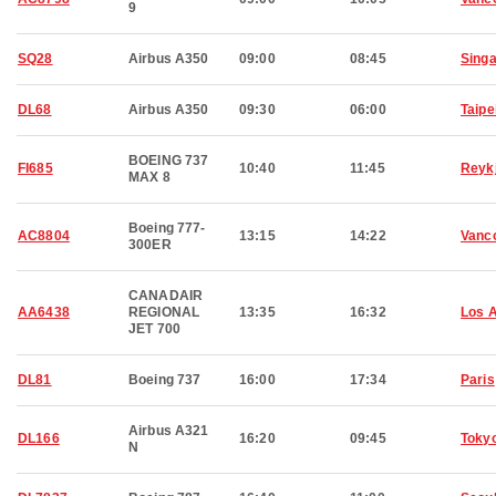
9
SQ28
Airbus A350
09:00
08:45
Sing
DL68
Airbus A350
09:30
06:00
Taipe
BOEING 737
FI685
10:40
11:45
Reyk
MAX 8
Boeing 777-
AC8804
13:15
14:22
Vanc
300ER
CANADAIR
AA6438
REGIONAL
13:35
16:32
Los 
JET 700
DL81
Boeing 737
16:00
17:34
Paris
Airbus A321
DL166
16:20
09:45
Toky
N