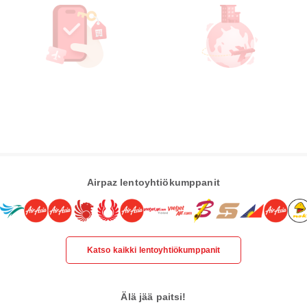
Airpaz lentoyhtiökumppanit
Katso kaikki lentoyhtiökumppanit
Älä jää paitsi!