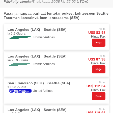
Päivitetty viimeksi
6. elokuuta 2026 klo 22.02 UTC+0
Varaa ja nappaa parhaat lentotarjoukset kohteeseen Seattle
Tacoman kansainvälinen lentoasema (SEA)
Los Angeles (LAX)
Seattle (SEA)
Aloita
US$ 83.98
la 5.9.
Suora
Hinta/ Pax
Frontier Airlines
Kirja
Los Angeles (LAX)
Seattle (SEA)
Aloita
US$ 87.98
ke 23.9.
Suora
Hinta/ Pax
Frontier Airlines
Kirja
San Francisco (SFO)
Seattle (SEA)
Aloita
US$ 112.34
ti 18.8.
Suora
Hinta/ Pax
United Airlines
Kirja
Los Angeles (LAX)
Seattle (SEA)
Aloita
US$ 118.98