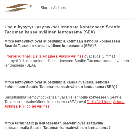
Starlux Airlines
Usein kysytyt kysymykset lennosta kohteeseen Seattle
Tacoman kansainvälinen lentoasema (SEA)
Mitkä lentoyhtiöt ovat suosituimpia kotimaan lennoilla kohteeseen
Seattle Tacoman kansainvälinen lentoasema (SEA)?
Frontier Airlines
,
Delta Air Lines
,
Alaska Airlines
ovat suosituimmat
lentoyhtiöt kotimaanlennoille kohteeseen Seattle Tacoman kansainvälinen
lentoasema (SEA).
Mitkä lentoyhtiöt ovat suosituimpia kansainvälisillä lennoilla
kohteeseen Seattle Tacoman kansainvälinen lentoasema (SEA)?
Suosituimmat lentoyhtiöt kansainvälisille lennoille kohteeseen Seattle
Tacoman kansainvälinen lentoasema (SEA) ovat
Delta Air Lines
,
Asiana
Airlines
,
Philippine Airlines
.
Mitkä terminaalit ja lentoaseman palvelut ovat saatavilla
lentoasemalla Seattle Tacoman kansainvälinen lentoasema?