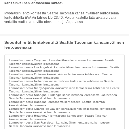
kansainvälinen lentoasema lähtee?
Myöhäisin lento kohteesta Seattle Tacoman kansainvälinen lentoasema
lentoyhtiöllä EVA Air lähtee klo 23.40. Voit tarkastella tätä aikataulua ja
vertailla muita saatavilla olevia lentoja Airpazissa.
Suositut reitit lentokentiltä Seattle Tacoman kansainvälinen
lentoasemaan
Lennot kohteesta Taoyuanin kansainvälinen lentoasema kohteeseen Seattle
Tacoman kansainvälinen lentoasema
Lennot kohteesta Los Angelesin kansainvälinen lentoasema kohteeseen Seattle
Tacoman kansainvälinen lentoasema
Lennot kohteesta Ontarion kansainvälinen lentoasema kohteeseen Seattle
Tacoman kansainvälinen lentoasema
Lennot kohteesta Incheonin kansainvälinen lentoasema kohteeseen Seattle
Tacoman kansainvälinen lentoasema
Lennot kohteesta Ninoy Aquinon kansainvälinen lentoasema kohteeseen Seattle
Tacoman kansainvälinen lentoasema
Lennot kohteesta Shanghai Pudongin kansainvälinen lentoasema kohteeseen
Seattle Tacoman kansainvälinen lentoasema
Lennot kohteesta Hanedan lentoasema kohteeseen Seattle Tacoman
kansainvälinen lentoasema
Lennot kohteesta Charles de Gaullen kansainvälinen lentoasema kohteeseen
Seattle Tacoman kansainvälinen lentoasema
Lennot kohteesta Heathrow'n lentoasema kohteeseen Seattle Tacoman
kansainvälinen lentoasema
Lennot kohteesta San Franciscon kansainvälinen lentoasema kohteeseen
Seattle Tacoman kansainvälinen lentoasema