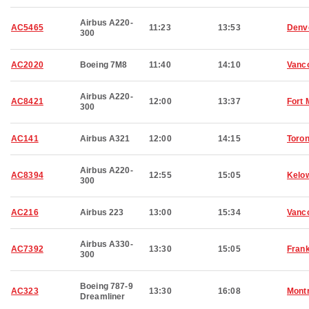
Airbus A220-
AC5465
11:23
13:53
Denv
300
AC2020
Boeing 7M8
11:40
14:10
Vanc
Airbus A220-
AC8421
12:00
13:37
Fort
300
AC141
Airbus A321
12:00
14:15
Toron
Airbus A220-
AC8394
12:55
15:05
Kelo
300
AC216
Airbus 223
13:00
15:34
Vanc
Airbus A330-
AC7392
13:30
15:05
Frank
300
Boeing 787-9
AC323
13:30
16:08
Montr
Dreamliner