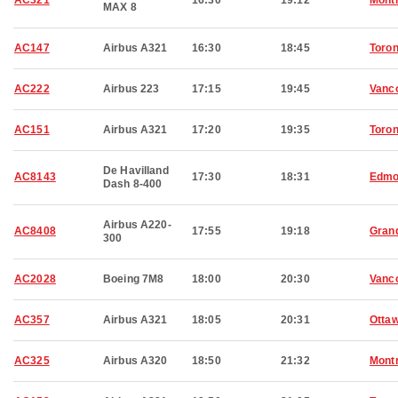
AC321
16:30
19:12
Montr
MAX 8
AC147
Airbus A321
16:30
18:45
Toron
AC222
Airbus 223
17:15
19:45
Vanc
AC151
Airbus A321
17:20
19:35
Toron
De Havilland
AC8143
17:30
18:31
Edmo
Dash 8-400
Airbus A220-
AC8408
17:55
19:18
Grand
300
AC2028
Boeing 7M8
18:00
20:30
Vanc
AC357
Airbus A321
18:05
20:31
Otta
AC325
Airbus A320
18:50
21:32
Montr