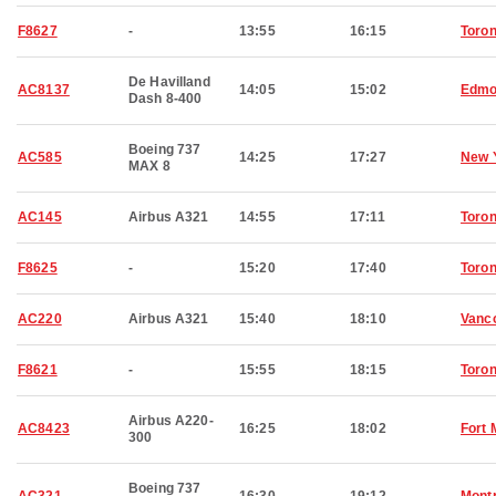
F8627
-
13:55
16:15
Toron
De Havilland
AC8137
14:05
15:02
Edmo
Dash 8-400
Boeing 737
AC585
14:25
17:27
New 
MAX 8
AC145
Airbus A321
14:55
17:11
Toron
F8625
-
15:20
17:40
Toron
AC220
Airbus A321
15:40
18:10
Vanc
F8621
-
15:55
18:15
Toron
Airbus A220-
AC8423
16:25
18:02
Fort
300
Boeing 737