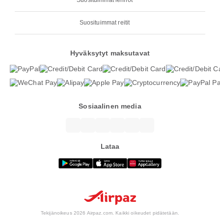
Suosituimmat lennot
Suosituimmat reitit
Hyväksytyt maksutavat
Sosiaalinen media
Lataa
Tekijänoikeus 2026 Airpaz.com. Kaikki oikeudet pidätetään.