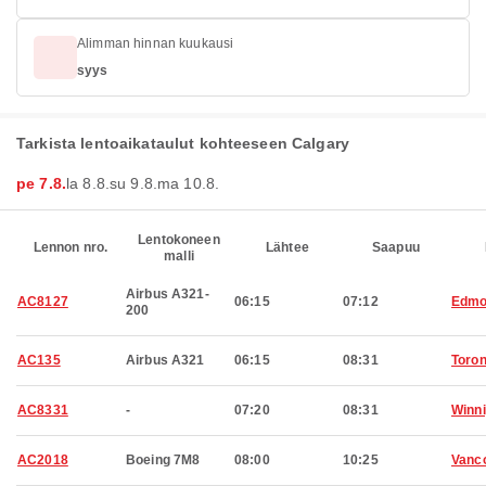
Alimman hinnan kuukausi
syys
Tarkista lentoaikataulut kohteeseen Calgary
pe 7.8.
la 8.8.
su 9.8.
ma 10.8.
Lentokoneen
Lennon nro.
Lähtee
Saapuu
malli
Airbus A321-
AC8127
06:15
07:12
Edmo
200
AC135
Airbus A321
06:15
08:31
Toron
AC8331
-
07:20
08:31
Winn
AC2018
Boeing 7M8
08:00
10:25
Vanc