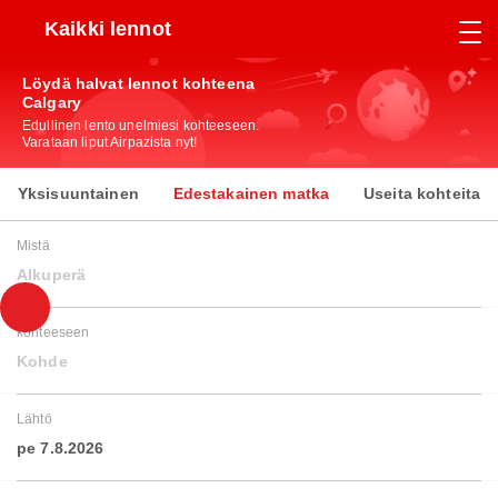
Kaikki lennot
Löydä halvat lennot kohteena
Calgary
Edullinen lento unelmiesi kohteeseen.
Varataan liput Airpazista nyt!
Yksisuuntainen
Edestakainen matka
Useita kohteita
Mistä
Alkuperä
kohteeseen
Kohde
Lähtö
pe 7.8.2026