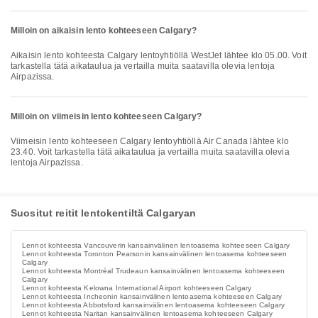
Milloin on aikaisin lento kohteeseen Calgary?
Aikaisin lento kohteesta Calgary lentoyhtiöllä WestJet lähtee klo 05.00. Voit
tarkastella tätä aikataulua ja vertailla muita saatavilla olevia lentoja
Airpazissa.
Milloin on viimeisin lento kohteeseen Calgary?
Viimeisin lento kohteeseen Calgary lentoyhtiöllä Air Canada lähtee klo
23.40. Voit tarkastella tätä aikataulua ja vertailla muita saatavilla olevia
lentoja Airpazissa.
Suositut reitit lentokentiltä Calgaryan
Lennot kohteesta Vancouverin kansainvälinen lentoasema kohteeseen Calgary
Lennot kohteesta Toronton Pearsonin kansainvälinen lentoasema kohteeseen
Calgary
Lennot kohteesta Montréal Trudeaun kansainvälinen lentoasema kohteeseen
Calgary
Lennot kohteesta Kelowna International Airport kohteeseen Calgary
Lennot kohteesta Incheonin kansainvälinen lentoasema kohteeseen Calgary
Lennot kohteesta Abbotsford kansainvälinen lentoasema kohteeseen Calgary
Lennot kohteesta Naritan kansainvälinen lentoasema kohteeseen Calgary