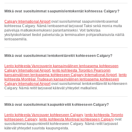
Mitkä ovat suosituimmat saapumislentokentät kohteessa Calgary?
Calgary International Airport
ovat suosituimmat saapumislentoasemat
kohteessa Calgary. Nämä lentoasemat tarjoavat Taksi sekä monia muita
palveluja matkakokemuksesi parantamiseksi. Voit tarkistaa
yksityiskohtaiset tiedot palveluista ja terminaalien pohjaratkaisuista näillä
lentoasemilla.
Mitkä ovat suosituimmat lentokenttäreitit kohteeseen Calgary?
lento kohteesta Vancouverin kansainvälinen lentoasema kohteeseen
Calgary International Airport
,
lento kohteesta Toronton Pearsonin
kansainvälinen lentoasema kohteeseen Calgary International Airport
,
lento
kohteesta Montréal Trudeaun kansainvälinen lentoasema kohteeseen
Calgary International Airport
ovat suosituimmat lentokenttäreitit kohteeseen
Calgary. Nämä reitit tarjoavat kätevät yhteydet matkallesi.
Mitkä ovat suosituimmat kaupunkireitit kohteeseen Calgary?
lento kohteesta Vancouver kohteeseen Calgary
,
lento kohteesta Toronto
kohteeseen Calgary
,
lento kohteesta Montreal kohteeseen Calgary
ovat
suosituimmat kaupunkireitit kohteeseen Calgary. Nämä reitit tarjoavat
kätevät yhteydet suurista kaupungeista.