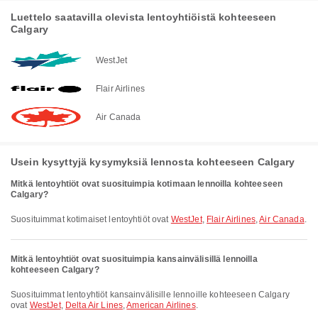
Luettelo saatavilla olevista lentoyhtiöistä kohteeseen
Calgary
WestJet
Flair Airlines
Air Canada
Usein kysyttyjä kysymyksiä lennosta kohteeseen Calgary
Mitkä lentoyhtiöt ovat suosituimpia kotimaan lennoilla kohteeseen
Calgary?
Suosituimmat kotimaiset lentoyhtiöt ovat
WestJet
,
Flair Airlines
,
Air Canada
.
Mitkä lentoyhtiöt ovat suosituimpia kansainvälisillä lennoilla
kohteeseen Calgary?
Suosituimmat lentoyhtiöt kansainvälisille lennoille kohteeseen Calgary
ovat
WestJet
,
Delta Air Lines
,
American Airlines
.