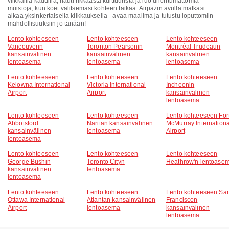
vilkkailla kaduilla, nauti rikkaasta kulttuurista ja luo unohtumattomia
muistoja, kun koet valitsemasi kohteen taikaa. Airpazin avulla matkasi
alkaa yksinkertaisella klikkauksella - avaa maailma ja tutustu loputtomiin
mahdollisuuksiin jo tänään!
Lento kohteeseen
Lento kohteeseen
Lento kohteeseen
Vancouverin
Toronton Pearsonin
Montréal Trudeaun
kansainvälinen
kansainvälinen
kansainvälinen
lentoasema
lentoasema
lentoasema
Lento kohteeseen
Lento kohteeseen
Lento kohteeseen
Kelowna International
Victoria International
Incheonin
Airport
Airport
kansainvälinen
lentoasema
Lento kohteeseen
Lento kohteeseen
Lento kohteeseen For
Abbotsford
Naritan kansainvälinen
McMurray Internationa
kansainvälinen
lentoasema
Airport
lentoasema
Lento kohteeseen
Lento kohteeseen
Lento kohteeseen
George Bushin
Toronto Cityn
Heathrow'n lentoase
kansainvälinen
lentoasema
lentoasema
Lento kohteeseen
Lento kohteeseen
Lento kohteeseen Sa
Ottawa International
Atlantan kansainvälinen
Franciscon
Airport
lentoasema
kansainvälinen
lentoasema