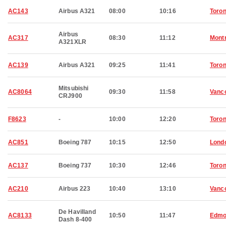
AC143
Airbus A321
08:00
10:16
Toron
Airbus
AC317
08:30
11:12
Montr
A321XLR
AC139
Airbus A321
09:25
11:41
Toron
Mitsubishi
AC8064
09:30
11:58
Vanc
CRJ900
F8623
-
10:00
12:20
Toron
AC851
Boeing 787
10:15
12:50
Lond
AC137
Boeing 737
10:30
12:46
Toron
AC210
Airbus 223
10:40
13:10
Vanc
De Havilland
AC8133
10:50
11:47
Edmo
Dash 8-400