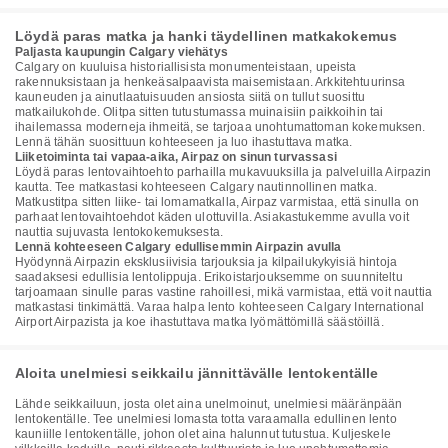
Löydä paras matka ja hanki täydellinen matkakokemus
Paljasta kaupungin Calgary viehätys
Calgary on kuuluisa historiallisista monumenteistaan, upeista
rakennuksistaan ja henkeäsalpaavista maisemistaan. Arkkitehtuurinsa
kauneuden ja ainutlaatuisuuden ansiosta siitä on tullut suosittu
matkailukohde. Olitpa sitten tutustumassa muinaisiin paikkoihin tai
ihailemassa moderneja ihmeitä, se tarjoaa unohtumattoman kokemuksen.
Lennä tähän suosittuun kohteeseen ja luo ihastuttava matka.
Liiketoiminta tai vapaa-aika, Airpaz on sinun turvassasi
Löydä paras lentovaihtoehto parhailla mukavuuksilla ja palveluilla Airpazin
kautta. Tee matkastasi kohteeseen Calgary nautinnollinen matka.
Matkustitpa sitten liike- tai lomamatkalla, Airpaz varmistaa, että sinulla on
parhaat lentovaihtoehdot käden ulottuvilla. Asiakastukemme avulla voit
nauttia sujuvasta lentokokemuksesta.
Lennä kohteeseen Calgary edullisemmin Airpazin avulla
Hyödynnä Airpazin eksklusiivisia tarjouksia ja kilpailukykyisiä hintoja
saadaksesi edullisia lentolippuja. Erikoistarjouksemme on suunniteltu
tarjoamaan sinulle paras vastine rahoillesi, mikä varmistaa, että voit nauttia
matkastasi tinkimättä. Varaa halpa lento kohteeseen Calgary International
Airport Airpazista ja koe ihastuttava matka lyömättömillä säästöillä.
Aloita unelmiesi seikkailu jännittävälle lentokentälle
Lähde seikkailuun, josta olet aina unelmoinut, unelmiesi määränpään
lentokentälle. Tee unelmiesi lomasta totta varaamalla edullinen lento
kauniille lentokentälle, johon olet aina halunnut tutustua. Kuljeskele