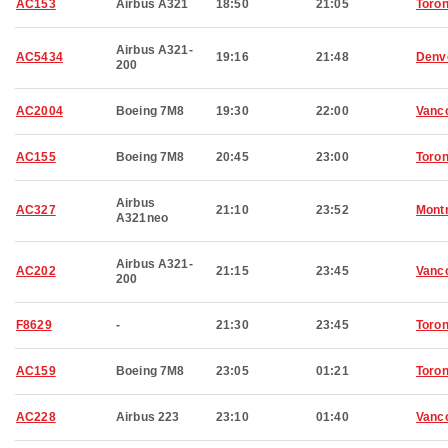
AC153
Airbus A321
18:50
21:05
Toron
Airbus A321-
AC5434
19:16
21:48
Denv
200
AC2004
Boeing 7M8
19:30
22:00
Vanc
AC155
Boeing 7M8
20:45
23:00
Toron
Airbus
AC327
21:10
23:52
Montr
A321neo
Airbus A321-
AC202
21:15
23:45
Vanc
200
F8629
-
21:30
23:45
Toron
AC159
Boeing 7M8
23:05
01:21
Toron
AC228
Airbus 223
23:10
01:40
Vanc