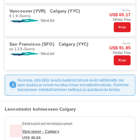
Vancouver (YVR)
Calgary (YYC)
Aloita
US$ 65.17
ti 1.9.
Suora
Hinta/ Pax
WestJet
Kirja
San Francisco (SFO)
Calgary (YYC)
Aloita
US$ 91.85
su 13.9.
Suora
Hinta/ Pax
WestJet
Kirja
Huomaa, että tällä sivulla luetellut hinnat eivät välttämättä ole
ajan tasalla ja voivat muuttua ilman ennakkoilmoitusta. Pyrimme
tarjoamaan mahdollisimman tarkkoja ja ajantasaisia tietoja.
Lennotiedot kohteeseen Calgary
Eksklusiiviset lentotarjoukset
Vancouver - Calgary
US$ 46.04