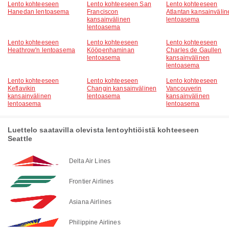
Lento kohteeseen
Lento kohteeseen San
Lento kohteeseen
Hanedan lentoasema
Franciscon
Atlantan kansainvälin
kansainvälinen
lentoasema
lentoasema
Lento kohteeseen
Lento kohteeseen
Lento kohteeseen
Heathrow'n lentoasema
Kööpenhaminan
Charles de Gaullen
lentoasema
kansainvälinen
lentoasema
Lento kohteeseen
Lento kohteeseen
Lento kohteeseen
Keflavikin
Changin kansainvälinen
Vancouverin
kansainvälinen
lentoasema
kansainvälinen
lentoasema
lentoasema
Luettelo saatavilla olevista lentoyhtiöistä kohteeseen
Seattle
Delta Air Lines
Frontier Airlines
Asiana Airlines
Philippine Airlines