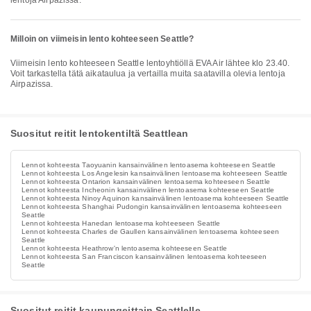
lentoja Airpazissa.
Milloin on viimeisin lento kohteeseen Seattle?
Viimeisin lento kohteeseen Seattle lentoyhtiöllä EVA Air lähtee klo 23.40.
Voit tarkastella tätä aikataulua ja vertailla muita saatavilla olevia lentoja
Airpazissa.
Suositut reitit lentokentiltä Seattlean
Lennot kohteesta Taoyuanin kansainvälinen lentoasema kohteeseen Seattle
Lennot kohteesta Los Angelesin kansainvälinen lentoasema kohteeseen Seattle
Lennot kohteesta Ontarion kansainvälinen lentoasema kohteeseen Seattle
Lennot kohteesta Incheonin kansainvälinen lentoasema kohteeseen Seattle
Lennot kohteesta Ninoy Aquinon kansainvälinen lentoasema kohteeseen Seattle
Lennot kohteesta Shanghai Pudongin kansainvälinen lentoasema kohteeseen
Seattle
Lennot kohteesta Hanedan lentoasema kohteeseen Seattle
Lennot kohteesta Charles de Gaullen kansainvälinen lentoasema kohteeseen
Seattle
Lennot kohteesta Heathrow'n lentoasema kohteeseen Seattle
Lennot kohteesta San Franciscon kansainvälinen lentoasema kohteeseen
Seattle
Suositut reitit kaupungeittain Seattlelle