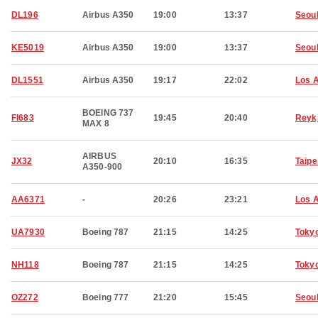
DL196
Airbus A350
19:00
13:37
Seou
KE5019
Airbus A350
19:00
13:37
Seou
DL1551
Airbus A350
19:17
22:02
Los 
BOEING 737
FI683
19:45
20:40
Reyk
MAX 8
AIRBUS
JX32
20:10
16:35
Taipe
A350-900
AA6371
-
20:26
23:21
Los 
UA7930
Boeing 787
21:15
14:25
Toky
NH118
Boeing 787
21:15
14:25
Toky
OZ272
Boeing 777
21:20
15:45
Seou