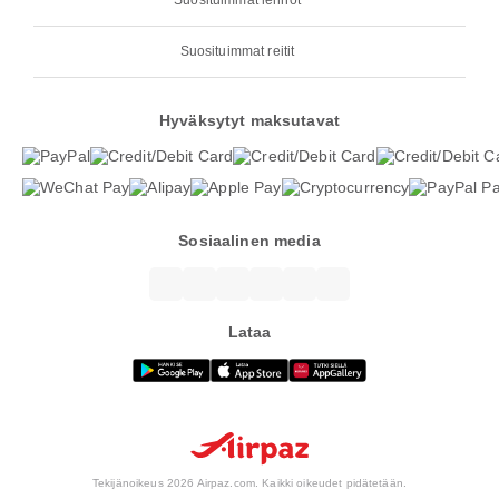
Suosituimmat lennot
Suosituimmat reitit
Hyväksytyt maksutavat
Sosiaalinen media
Lataa
Tekijänoikeus 2026 Airpaz.com. Kaikki oikeudet pidätetään.