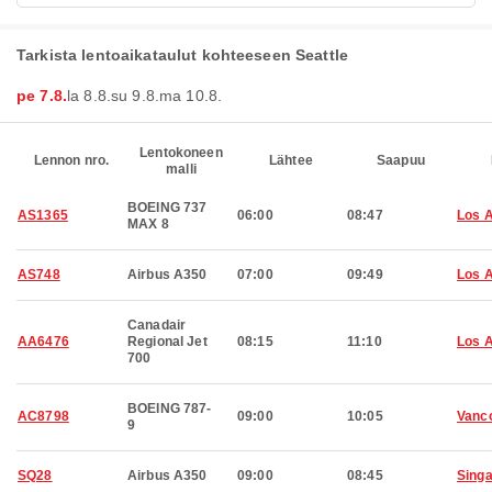
Tarkista lentoaikataulut kohteeseen Seattle
pe 7.8.
la 8.8.
su 9.8.
ma 10.8.
Lentokoneen
Lennon nro.
Lähtee
Saapuu
malli
BOEING 737
AS1365
06:00
08:47
Los 
MAX 8
AS748
Airbus A350
07:00
09:49
Los 
Canadair
AA6476
Regional Jet
08:15
11:10
Los 
700
BOEING 787-
AC8798
09:00
10:05
Vanc
9
SQ28
Airbus A350
09:00
08:45
Sing