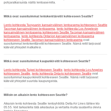
pohjaratkaisuista näillä lentoasemilla.
Mitkä ovat suosituimmat lentokenttäreitit kohteeseen Seattle?
lento kohteesta Taoyuanin kansainvälinen lentoasema kohteeseen Seattle
Tacoman kansainvälinen lentoasema
,
lento kohteesta Los Angelesin
kansainvälinen lentoasema kohteeseen Seattle Tacoman kansainvälinen
lentoasema
,
lento kohteesta Ontarion kansainvälinen lentoasema
kohteeseen Seattle Tacoman kansainvälinen lentoasema
ovat
suosituimmat lentokenttäreitit kohteeseen Seattle. Nämä reitit tarjoavat
kätevät yhteydet matkallesi.
Mitkä ovat suosituimmat kaupunkireitit kohteeseen Seattle?
lento kohteesta Taipei kohteeseen Seattle
,
lento kohteesta Los Angeles
kohteeseen Seattle
,
lento kohteesta Ontario kohteeseen Seattle
ovat
suosituimmat kaupunkireitit kohteeseen Seattle. Nämä reitit tarjoavat
kätevät yhteydet suurista kaupungeista.
Milloin on aikaisin lento kohteeseen Seattle?
Aikaisin lento kohteesta Seattle lentoyhtiöllä Delta Air Lines lähtee klo
05.55. Voit tarkastella tätä aikataulua ja vertailla muita saatavilla olevia