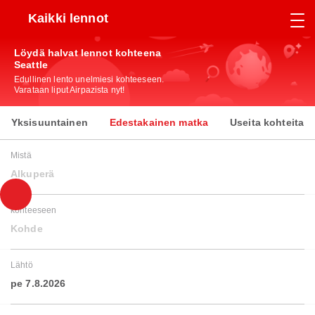
Kaikki lennot
Löydä halvat lennot kohteena
Seattle
Edullinen lento unelmiesi kohteeseen.
Varataan liput Airpazista nyt!
Yksisuuntainen
Edestakainen matka
Useita kohteita
Mistä
Alkuperä
kohteeseen
Kohde
Lähtö
pe 7.8.2026