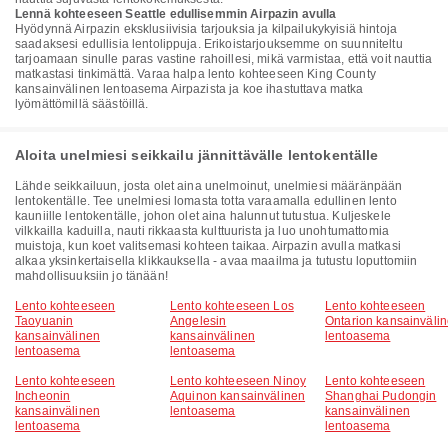
Lennä kohteeseen Seattle edullisemmin Airpazin avulla
Hyödynnä Airpazin eksklusiivisia tarjouksia ja kilpailukykyisiä hintoja
saadaksesi edullisia lentolippuja. Erikoistarjouksemme on suunniteltu
tarjoamaan sinulle paras vastine rahoillesi, mikä varmistaa, että voit nauttia
matkastasi tinkimättä. Varaa halpa lento kohteeseen King County
kansainvälinen lentoasema Airpazista ja koe ihastuttava matka
lyömättömillä säästöillä.
Aloita unelmiesi seikkailu jännittävälle lentokentälle
Lähde seikkailuun, josta olet aina unelmoinut, unelmiesi määränpään
lentokentälle. Tee unelmiesi lomasta totta varaamalla edullinen lento
kauniille lentokentälle, johon olet aina halunnut tutustua. Kuljeskele
vilkkailla kaduilla, nauti rikkaasta kulttuurista ja luo unohtumattomia
muistoja, kun koet valitsemasi kohteen taikaa. Airpazin avulla matkasi
alkaa yksinkertaisella klikkauksella - avaa maailma ja tutustu loputtomiin
mahdollisuuksiin jo tänään!
Lento kohteeseen
Lento kohteeseen Los
Lento kohteeseen
Taoyuanin
Angelesin
Ontarion kansainväli
kansainvälinen
kansainvälinen
lentoasema
lentoasema
lentoasema
Lento kohteeseen
Lento kohteeseen Ninoy
Lento kohteeseen
Incheonin
Aquinon kansainvälinen
Shanghai Pudongin
kansainvälinen
lentoasema
kansainvälinen
lentoasema
lentoasema