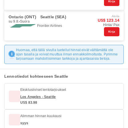
Kirja
Ontario (ONT)
Seattle (SEA)
Aloita
US$ 123.14
su 9.8.
Suora
Hinta/ Pax
Frontier Airlines
Kirja
Huomaa, että tällä sivulla luetellut hinnat eivät välttämättä ole
ajan tasalla ja voivat muuttua ilman ennakkoilmoitusta. Pyrimme
tarjoamaan mahdollisimman tarkkoja ja ajantasaisia tietoja.
Lennotiedot kohteeseen Seattle
Eksklusiiviset lentotarjoukset
Los Angeles - Seattle
US$ 83.98
Alimman hinnan kuukausi
syys