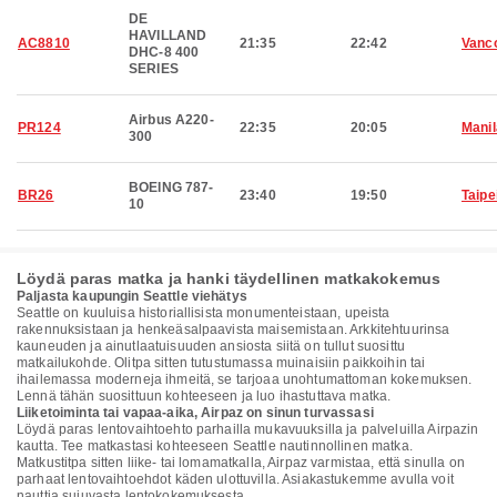
DE
HAVILLAND
AC8810
21:35
22:42
Vanc
DHC-8 400
SERIES
Airbus A220-
PR124
22:35
20:05
Manil
300
BOEING 787-
BR26
23:40
19:50
Taipe
10
Löydä paras matka ja hanki täydellinen matkakokemus
Paljasta kaupungin Seattle viehätys
Seattle on kuuluisa historiallisista monumenteistaan, upeista
rakennuksistaan ja henkeäsalpaavista maisemistaan. Arkkitehtuurinsa
kauneuden ja ainutlaatuisuuden ansiosta siitä on tullut suosittu
matkailukohde. Olitpa sitten tutustumassa muinaisiin paikkoihin tai
ihailemassa moderneja ihmeitä, se tarjoaa unohtumattoman kokemuksen.
Lennä tähän suosittuun kohteeseen ja luo ihastuttava matka.
Liiketoiminta tai vapaa-aika, Airpaz on sinun turvassasi
Löydä paras lentovaihtoehto parhailla mukavuuksilla ja palveluilla Airpazin
kautta. Tee matkastasi kohteeseen Seattle nautinnollinen matka.
Matkustitpa sitten liike- tai lomamatkalla, Airpaz varmistaa, että sinulla on
parhaat lentovaihtoehdot käden ulottuvilla. Asiakastukemme avulla voit
nauttia sujuvasta lentokokemuksesta.