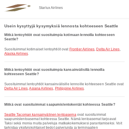
Starlux Airlines
Usein kysyttyjä kysymyksiä lennosta kohteeseen Seattle
Mitkä lentoyhtiöt ovat suosituimpia kotimaan lennoilla kohteeseen
Seattle?
Suosituimmat kotimaiset lentoyhtiöt ovat
Frontier Airlines
,
Delta Air Lines
,
Alaska Airlines
.
Mitkä lentoyhtiöt ovat suosituimpia kansainvälisillä lennoilla
kohteeseen Seattle?
Suosituimmat lentoyhtiöt kansainvälisille lennoille kohteeseen Seattle ovat
Delta Air Lines
,
Asiana Airlines
,
Philippine Airlines
.
Mitkä ovat suosituimmat saapumislentokentät kohteessa Seattle?
Seattle Tacoman kansainvälinen lentoasema
ovat suosituimmat
saapumislentoasemat kohteessa Seattle. Nämä lentoasemat tarjoavat
Taksi sekä monia muita palveluja matkakokemuksesi parantamiseksi. Voit
tarkistaa yksityiskohtaiset tiedot palveluista ja terminaalien