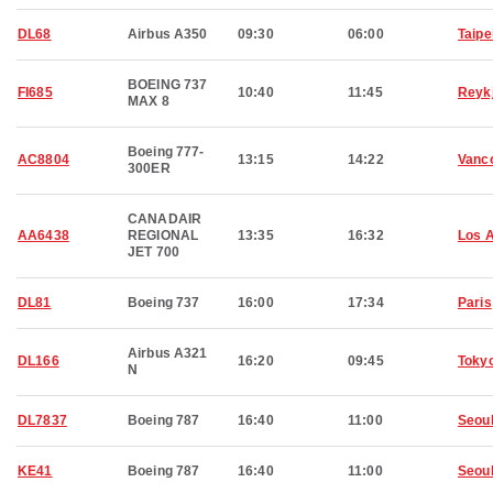
DL68
Airbus A350
09:30
06:00
Taipe
BOEING 737
FI685
10:40
11:45
Reyk
MAX 8
Boeing 777-
AC8804
13:15
14:22
Vanc
300ER
CANADAIR
AA6438
REGIONAL
13:35
16:32
Los 
JET 700
DL81
Boeing 737
16:00
17:34
Paris
Airbus A321
DL166
16:20
09:45
Toky
N
DL7837
Boeing 787
16:40
11:00
Seou
KE41
Boeing 787
16:40
11:00
Seou