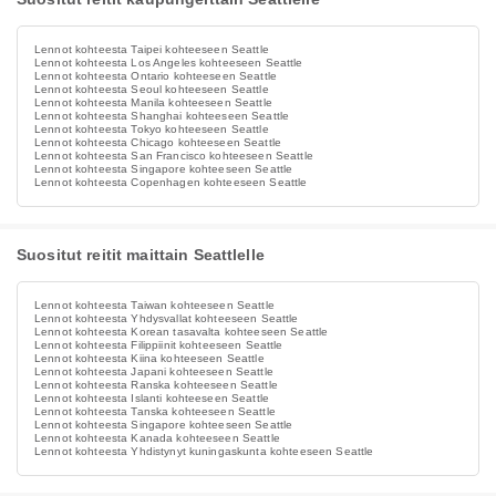
Lennot kohteesta Taipei kohteeseen Seattle
Lennot kohteesta Los Angeles kohteeseen Seattle
Lennot kohteesta Ontario kohteeseen Seattle
Lennot kohteesta Seoul kohteeseen Seattle
Lennot kohteesta Manila kohteeseen Seattle
Lennot kohteesta Shanghai kohteeseen Seattle
Lennot kohteesta Tokyo kohteeseen Seattle
Lennot kohteesta Chicago kohteeseen Seattle
Lennot kohteesta San Francisco kohteeseen Seattle
Lennot kohteesta Singapore kohteeseen Seattle
Lennot kohteesta Copenhagen kohteeseen Seattle
Suositut reitit maittain Seattlelle
Lennot kohteesta Taiwan kohteeseen Seattle
Lennot kohteesta Yhdysvallat kohteeseen Seattle
Lennot kohteesta Korean tasavalta kohteeseen Seattle
Lennot kohteesta Filippiinit kohteeseen Seattle
Lennot kohteesta Kiina kohteeseen Seattle
Lennot kohteesta Japani kohteeseen Seattle
Lennot kohteesta Ranska kohteeseen Seattle
Lennot kohteesta Islanti kohteeseen Seattle
Lennot kohteesta Tanska kohteeseen Seattle
Lennot kohteesta Singapore kohteeseen Seattle
Lennot kohteesta Kanada kohteeseen Seattle
Lennot kohteesta Yhdistynyt kuningaskunta kohteeseen Seattle