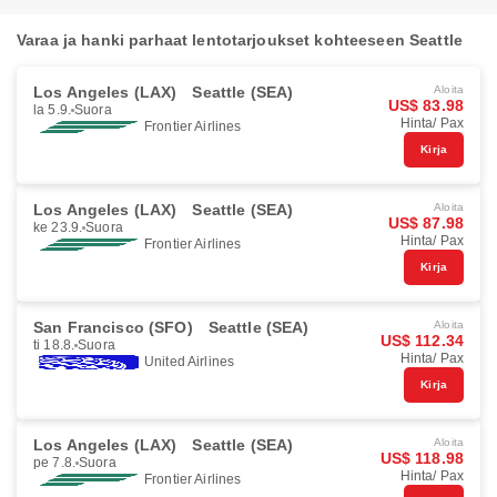
Varaa ja hanki parhaat lentotarjoukset kohteeseen Seattle
Los Angeles (LAX)
Seattle (SEA)
Aloita
US$ 83.98
la 5.9.
Suora
Hinta/ Pax
Frontier Airlines
Kirja
Los Angeles (LAX)
Seattle (SEA)
Aloita
US$ 87.98
ke 23.9.
Suora
Hinta/ Pax
Frontier Airlines
Kirja
San Francisco (SFO)
Seattle (SEA)
Aloita
US$ 112.34
ti 18.8.
Suora
Hinta/ Pax
United Airlines
Kirja
Los Angeles (LAX)
Seattle (SEA)
Aloita
US$ 118.98
pe 7.8.
Suora
Hinta/ Pax
Frontier Airlines