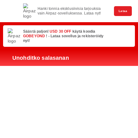
Hanki tonnia eksklusiivisia tarjouksia
Lataa
vain Airpaz-sovelluksessa. Lataa nyt!
Säästä paljon!
USD 30 OFF
käytä koodia
GOBEYOND
! - Lataa sovellus ja rekisteröidy
nyt!
Unohditko salasanan