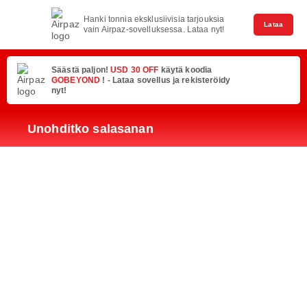
Hanki tonnia eksklusiivisia tarjouksia
Lataa
vain Airpaz-sovelluksessa. Lataa nyt!
Säästä paljon!
USD 30 OFF
käytä koodia
GOBEYOND
! - Lataa sovellus ja rekisteröidy
nyt!
Unohditko salasanan