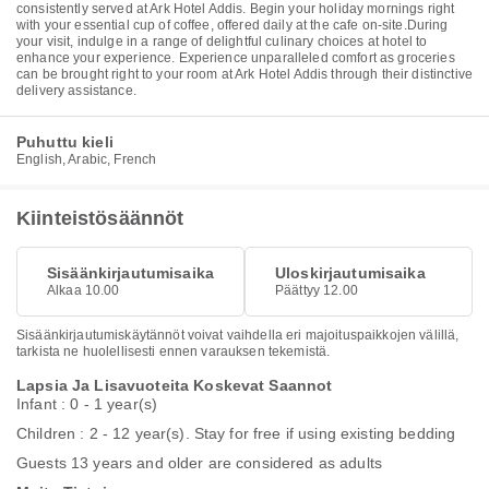
consistently served at Ark Hotel Addis. Begin your holiday mornings right
with your essential cup of coffee, offered daily at the cafe on-site.During
your visit, indulge in a range of delightful culinary choices at hotel to
enhance your experience. Experience unparalleled comfort as groceries
can be brought right to your room at Ark Hotel Addis through their distinctive
delivery assistance.
Puhuttu kieli
English, Arabic, French
Kiinteistösäännöt
Sisäänkirjautumisaika
Uloskirjautumisaika
Alkaa 10.00
Päättyy 12.00
Sisäänkirjautumiskäytännöt voivat vaihdella eri majoituspaikkojen välillä,
tarkista ne huolellisesti ennen varauksen tekemistä.
Lapsia Ja Lisavuoteita Koskevat Saannot
Infant : 0 - 1 year(s)
Children : 2 - 12 year(s). Stay for free if using existing bedding
Guests 13 years and older are considered as adults