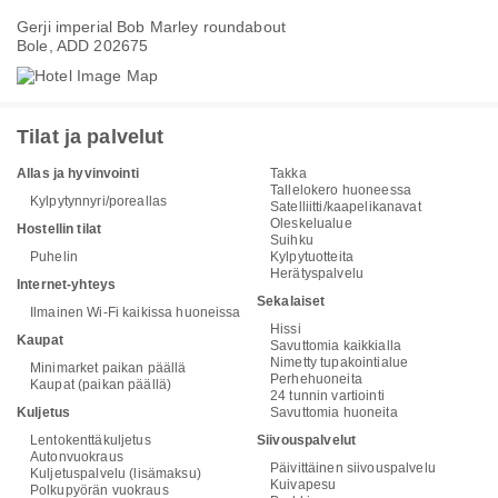
Gerji imperial Bob Marley roundabout
Bole, ADD 202675
Tilat ja palvelut
Allas ja hyvinvointi
Takka
Tallelokero huoneessa
Kylpytynnyri/poreallas
Satelliitti/kaapelikanavat
Oleskelualue
Hostellin tilat
Suihku
Puhelin
Kylpytuotteita
Herätyspalvelu
Internet-yhteys
Sekalaiset
Ilmainen Wi-Fi kaikissa huoneissa
Hissi
Kaupat
Savuttomia kaikkialla
Nimetty tupakointialue
Minimarket paikan päällä
Perhehuoneita
Kaupat (paikan päällä)
24 tunnin vartiointi
Kuljetus
Savuttomia huoneita
Lentokenttäkuljetus
Siivouspalvelut
Autonvuokraus
Päivittäinen siivouspalvelu
Kuljetuspalvelu (lisämaksu)
Kuivapesu
Polkupyörän vuokraus