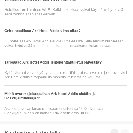
Hotellissa on ilmainen Wi-Fi. Kaikki asiakkaat voivat käyttää wifi-yhteyttä
sekä työhön että vapaa-aikaan.
Onko hotellissa Ark Hotel Addis uima-allas?
Ei, hotellissa Ark Hotel Addis ei ole uima-allasta. Siitä huolimatta vieraat
voivat hyödyntää monia muita tiloja parantaakseen kokemustaan.
Tarjoaako Ark Hotel Addis lentokenttäkuljetuspalveluja?
Kyllä, vieraat voivat hyödyntää lentokenttäkuljetuspalveluja, jotka ovat yksi
Ark Hotel Addis:n tarjoamista monista kätevistä palveluista
Mitkä ovat majoituspaikan Ark Hotel Addis sisään- ja
uloskirjautumisajat?
Asiakkaat voivat kirjautua sisään osoitteessa 10:00, kun taas
uloskirjautuminen on mahdollista osoitteessa 00:00
Kiinteistöjä Lähistöllä