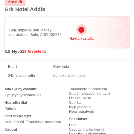
Hotellit
Ark Hotel Addis
Gerji imperial Bob Marley
roundabout, Bole, ADD 202675
Näytä kartalla
6.8 Hyvä
23 Arvostelut
Baari
Ravintola
24h-vastaanotto
Lentokenttäkuljetus
Allas ja hyvinvointi
Tallelokero huoneessa
Satelliitti/kaapelikanavat
Kylpytynnyri/poreallas
Oleskelualue
Hostellin tilat
Suihku
Kylpytuotteita
Puhelin
Herätyspalvelu
Internet-yhteys
Sekalaiset
Ilmainen Wi-Fi kaikissa huoneissa
Hissi
Kaupat
Savuttomia kaikkialla