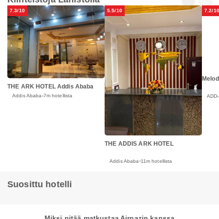
7.3/10
5.5/10
7.2/1
Melod
THE ARK HOTEL Addis Ababa
Addis Ababa
7m hotellista
ADD
THE ADDIS ARK HOTEL
Addis Ababa
11m hotellista
Suosittu hotelli
Miksi pitää matkustaa Airpazin kanssa