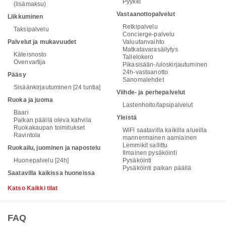
Pyykki
(lisämaksu)
Vastaanottopalvelut
Liikkuminen
Retkipalvelu
Taksipalvelu
Concierge-palvelu
Palvelut ja mukavuudet
Valuutanvaihto
Matkatavarasäilytys
Käteisnosto
Tallelokero
Ovenvartija
Pikasisään-/uloskirjautuminen
24h-vastaanotto
Pääsy
Sanomalehdet
Sisäänkirjautuminen [24 tuntia]
Viihde- ja perhepalvelut
Ruoka ja juoma
Lastenhoito/lapsipalvelut
Baari
Yleistä
Paikan päällä oleva kahvila
Ruokakaupan toimitukset
WiFi saatavilla kaikilla alueilla
Ravintola
mannermainen aamiainen
Lemmikit sallittu
Ruokailu, juominen ja napostelu
Ilmainen pysäköinti
Huonepalvelu [24h]
Pysäköinti
Pysäköinti paikan päällä
Saatavilla kaikissa huoneissa
Katso Kaikki tilat
FAQ