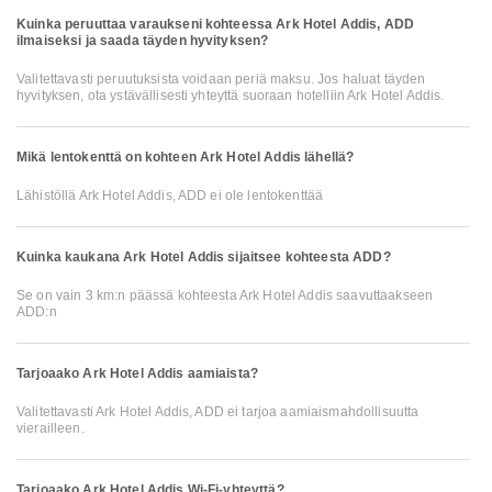
Kuinka peruuttaa varaukseni kohteessa Ark Hotel Addis, ADD
ilmaiseksi ja saada täyden hyvityksen?
Valitettavasti peruutuksista voidaan periä maksu. Jos haluat täyden
hyvityksen, ota ystävällisesti yhteyttä suoraan hotelliin Ark Hotel Addis.
Mikä lentokenttä on kohteen Ark Hotel Addis lähellä?
Lähistöllä Ark Hotel Addis, ADD ei ole lentokenttää
Kuinka kaukana Ark Hotel Addis sijaitsee kohteesta ADD?
Se on vain 3 km:n päässä kohteesta Ark Hotel Addis saavuttaakseen
ADD:n
Tarjoaako Ark Hotel Addis aamiaista?
Valitettavasti Ark Hotel Addis, ADD ei tarjoa aamiaismahdollisuutta
vierailleen.
Tarjoaako Ark Hotel Addis Wi-Fi-yhteyttä?