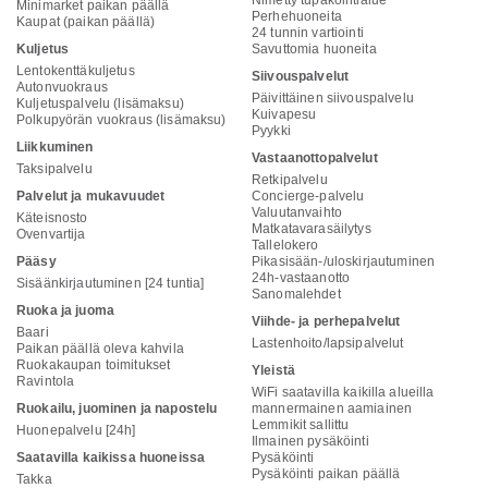
Nimetty tupakointialue
Minimarket paikan päällä
Perhehuoneita
Kaupat (paikan päällä)
24 tunnin vartiointi
Kuljetus
Savuttomia huoneita
Lentokenttäkuljetus
Siivouspalvelut
Autonvuokraus
Päivittäinen siivouspalvelu
Kuljetuspalvelu (lisämaksu)
Kuivapesu
Polkupyörän vuokraus (lisämaksu)
Pyykki
Liikkuminen
Vastaanottopalvelut
Taksipalvelu
Retkipalvelu
Palvelut ja mukavuudet
Concierge-palvelu
Valuutanvaihto
Käteisnosto
Matkatavarasäilytys
Ovenvartija
Tallelokero
Pääsy
Pikasisään-/uloskirjautuminen
24h-vastaanotto
Sisäänkirjautuminen [24 tuntia]
Sanomalehdet
Ruoka ja juoma
Viihde- ja perhepalvelut
Baari
Lastenhoito/lapsipalvelut
Paikan päällä oleva kahvila
Ruokakaupan toimitukset
Yleistä
Ravintola
WiFi saatavilla kaikilla alueilla
Ruokailu, juominen ja napostelu
mannermainen aamiainen
Lemmikit sallittu
Huonepalvelu [24h]
Ilmainen pysäköinti
Saatavilla kaikissa huoneissa
Pysäköinti
Pysäköinti paikan päällä
Takka