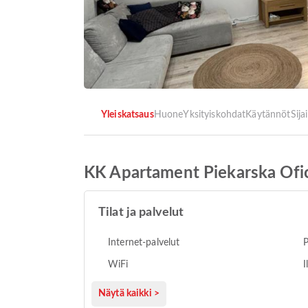
Yleiskatsaus
Huone
Yksityiskohdat
Käytännöt
Sija
KK Apartament Piekarska Ofi
Tilat ja palvelut
Internet-palvelut
P
WiFi
I
Näytä kaikki >