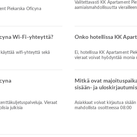
Valitettavasti KK Apartament Pie
aamiaismahdollisuutta vierailleen
ent Piekarska Oficyna
cyna Wi-Fi-yhteyttä?
Onko hotellissa KK Apar
 käyttää wifi-yhteyttä sekä
Ei, hotellissa KK Apartament Piek
vieraat voivat hyödyntää monia 
icyna
Mitkä ovat majoituspaik
sisään- ja uloskirjautumi
enttäkuljetuspalveluja. Vieraat
Asiakkaat voivat kirjautua sisää
isia julkisia
mahdollista osoitteessa 08:00