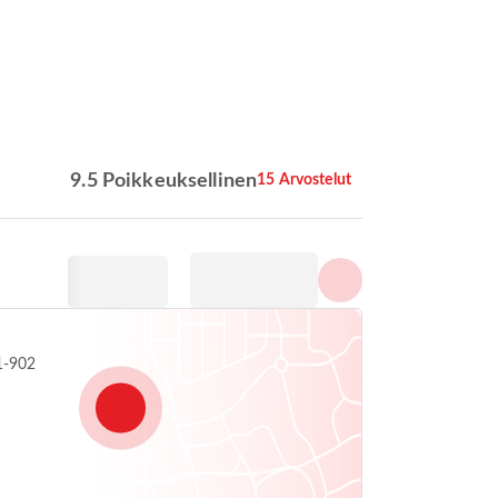
Näytä kaikki valokuvat
9.5 Poikkeuksellinen
15 Arvostelut
1-902