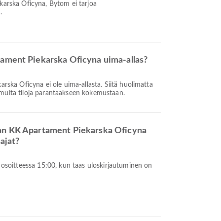
karska Oficyna, Bytom ei tarjoa
.
tament Piekarska Oficyna uima-allas?
arska Oficyna ei ole uima-allasta. Siitä huolimatta
muita tiloja parantaakseen kokemustaan.
an KK Apartament Piekarska Oficyna
sajat?
n osoitteessa 15:00, kun taas uloskirjautuminen on