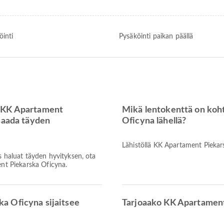
öinti
Pysäköinti paikan päällä
a KK Apartament
Mikä lentokenttä on koh
saada täyden
Oficyna lähellä?
Lähistöllä KK Apartament Piekar
s haluat täyden hyvityksen, ota
ent Piekarska Oficyna.
a Oficyna sijaitsee
Tarjoaako KK Apartament