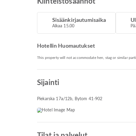
Kiinteistösäännöt
Sisäänkirjautumisaika
Ul
Alkaa 15.00
Pä
Hotellin Huomautukset
This property will not accommodate hen, stag or similar part
Sijainti
Piekarska 17a/12b
, Bytom 41-902
Tilat ja palvelut