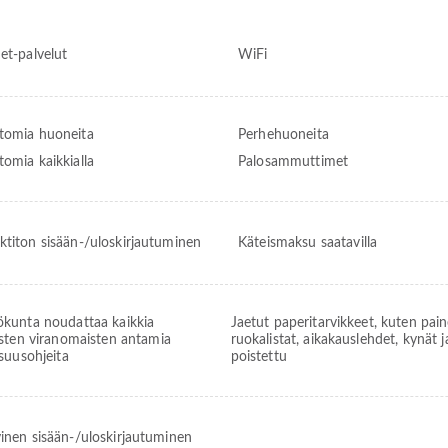
et-palvelut
WiFi
tomia huoneita
Perhehuoneita
tomia kaikkialla
Palosammuttimet
ktiton sisään-/uloskirjautuminen
Käteismaksu saatavilla
ökunta noudattaa kaikkia
Jaetut paperitarvikkeet, kuten pai
listen viranomaisten antamia
ruokalistat, aikakauslehdet, kynät j
isuusohjeita
poistettu
yinen sisään-/uloskirjautuminen