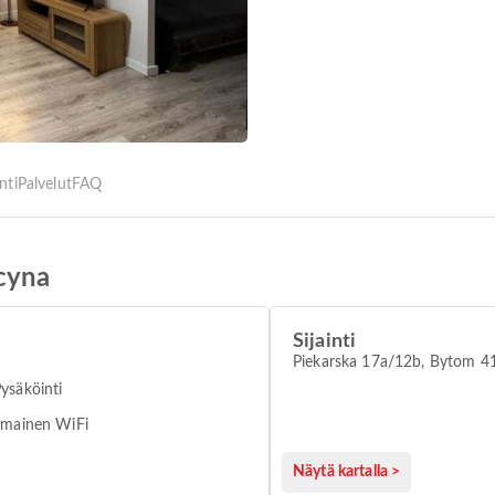
inti
Palvelut
FAQ
cyna
Sijainti
Piekarska 17a/12b, Bytom 4
ysäköinti
lmainen WiFi
Näytä kartalla >