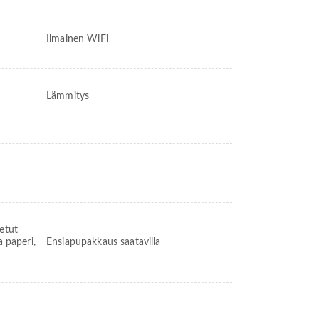
Ilmainen WiFi
Lämmitys
netut
a paperi,
Ensiapupakkaus saatavilla