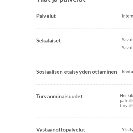
Palvelut
Intern
Savut
Sekalaiset
Savut
Sosiaalisen etäisyyden ottaminen
Konta
Henkil
Turvaominaisuudet
paikal
turvall
Vastaanottopalvelut
Yksit