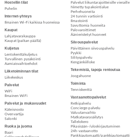
Hostellin tilat
Palvelut liikuntarajoitteisille vieraille
Nimetty tupakointialue
Puhelin
Perhehuoneita
Internet-yhteys
24 tunnin vartiointi
Ilmastointi
Ilmainen Wi-Fi kaikissa huoneissa
Savuttomia huoneita
Kaupat
Palovaroittimet
Äänieristetyt huoneet
Lahjatavarakauppa
Kaupat (paikan päällä)
Siivouspalvelut
Kuljetus
Päivittäinen siivouspalvelu
Pyykki
Lentokenttäkuljetus
Silityspalvelu
Turvallinen pysäköinti
Kengänkiilloke
Aamiaisvaihtoehdot
Tekemistä, tapoja rentoutua
Liiketoiminnan tilat
Joogahuone
Liikekeskus
Toiminta
Palvelut
Tenniskenttä
WiFi
Ilmainen WiFi
Vastaanottopalvelut
Palvelut ja mukavuudet
Retkipalvelu
Concierge-palvelu
Käteisnosto
Valuutanvaihto
Ovenvartija
Matkatavarasäilytys
Salonki
Tallelokero
Ruoka ja juoma
Pikasisään-/uloskirjautuminen
24h-vastaanotto
Baari
Pankkiautomaatti/pankkiautomaatti