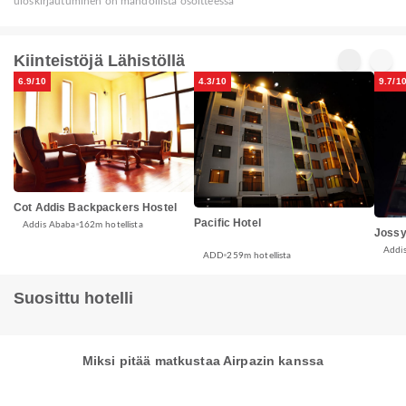
uloskirjautuminen on mahdollista osoitteessa
Kiinteistöjä Lähistöllä
6.9/10
4.3/10
9.7/1
Cot Addis Backpackers Hostel
Pacific Hotel
Addis Ababa
162m hotellista
Jossy
Addi
ADD
259m hotellista
Suosittu hotelli
Miksi pitää matkustaa Airpazin kanssa