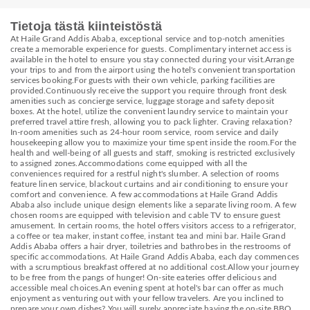
Tietoja tästä kiinteistöstä
At Haile Grand Addis Ababa, exceptional service and top-notch amenities
create a memorable experience for guests. Complimentary internet access is
available in the hotel to ensure you stay connected during your visit.Arrange
your trips to and from the airport using the hotel's convenient transportation
services booking.For guests with their own vehicle, parking facilities are
provided.Continuously receive the support you require through front desk
amenities such as concierge service, luggage storage and safety deposit
boxes. At the hotel, utilize the convenient laundry service to maintain your
preferred travel attire fresh, allowing you to pack lighter. Craving relaxation?
In-room amenities such as 24-hour room service, room service and daily
housekeeping allow you to maximize your time spent inside the room.For the
health and well-being of all guests and staff, smoking is restricted exclusively
to assigned zones.Accommodations come equipped with all the
conveniences required for a restful night's slumber. A selection of rooms
feature linen service, blackout curtains and air conditioning to ensure your
comfort and convenience. A few accommodations at Haile Grand Addis
Ababa also include unique design elements like a separate living room. A few
chosen rooms are equipped with television and cable TV to ensure guest
amusement. In certain rooms, the hotel offers visitors access to a refrigerator,
a coffee or tea maker, instant coffee, instant tea and mini bar. Haile Grand
Addis Ababa offers a hair dryer, toiletries and bathrobes in the restrooms of
specific accommodations. At Haile Grand Addis Ababa, each day commences
with a scrumptious breakfast offered at no additional cost.Allow your journey
to be free from the pangs of hunger! On-site eateries offer delicious and
accessible meal choices.An evening spent at hotel's bar can offer as much
enjoyment as venturing out with your fellow travelers. Are you inclined to
prepare your own dishes? You will surely appreciate having the on-site BBQ