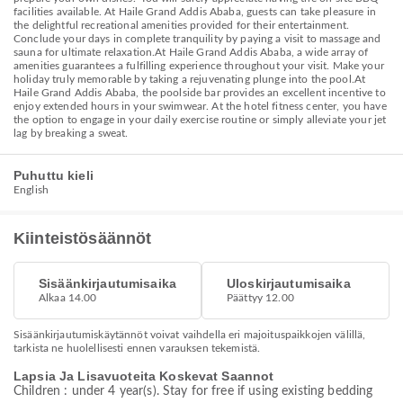
facilities available. At Haile Grand Addis Ababa, guests can take pleasure in
the delightful recreational amenities provided for their entertainment.
Conclude your days in complete tranquility by paying a visit to massage and
sauna for ultimate relaxation.At Haile Grand Addis Ababa, a wide array of
amenities guarantees a fulfilling experience throughout your visit. Make your
holiday truly memorable by taking a rejuvenating plunge into the pool.At
Haile Grand Addis Ababa, the poolside bar provides an excellent incentive to
enjoy extended hours in your swimwear. At the hotel fitness center, you have
the option to engage in your daily exercise routine or simply alleviate your jet
lag by breaking a sweat.
Puhuttu kieli
English
Kiinteistösäännöt
Sisäänkirjautumisaika
Uloskirjautumisaika
Alkaa 14.00
Päättyy 12.00
Sisäänkirjautumiskäytännöt voivat vaihdella eri majoituspaikkojen välillä,
tarkista ne huolellisesti ennen varauksen tekemistä.
Lapsia Ja Lisavuoteita Koskevat Saannot
Children : under 4 year(s). Stay for free if using existing bedding