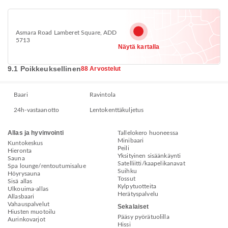
Asmara Road Lamberet Square, ADD
5713
Näytä kartalla
9.1 Poikkeuksellinen
88 Arvostelut
Baari
Ravintola
24h-vastaanotto
Lentokenttäkuljetus
Allas ja hyvinvointi
Tallelokero huoneessa
Minibaari
Kuntokeskus
Peili
Hieronta
Yksityinen sisäänkäynti
Sauna
Satelliitti/kaapelikanavat
Spa lounge/rentoutumisalue
Suihku
Höyrysauna
Tossut
Sisä allas
Kylpytuotteita
Ulkouima-allas
Herätyspalvelu
Allasbaari
Vahauspalvelut
Sekalaiset
Hiusten muotoilu
Pääsy pyörätuolilla
Aurinkovarjot
Hissi