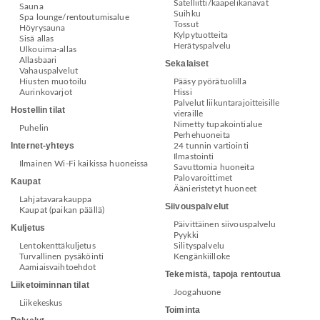
Satelliitti/kaapelikanavat
Sauna
Suihku
Spa lounge/rentoutumisalue
Tossut
Höyrysauna
Kylpytuotteita
Sisä allas
Herätyspalvelu
Ulkouima-allas
Allasbaari
Sekalaiset
Vahauspalvelut
Hiusten muotoilu
Pääsy pyörätuolilla
Aurinkovarjot
Hissi
Palvelut liikuntarajoitteisille
Hostellin tilat
vieraille
Nimetty tupakointialue
Puhelin
Perhehuoneita
Internet-yhteys
24 tunnin vartiointi
Ilmastointi
Ilmainen Wi-Fi kaikissa huoneissa
Savuttomia huoneita
Palovaroittimet
Kaupat
Äänieristetyt huoneet
Lahjatavarakauppa
Siivouspalvelut
Kaupat (paikan päällä)
Päivittäinen siivouspalvelu
Kuljetus
Pyykki
Lentokenttäkuljetus
Silityspalvelu
Turvallinen pysäköinti
Kengänkiilloke
Aamiaisvaihtoehdot
Tekemistä, tapoja rentoutua
Liiketoiminnan tilat
Joogahuone
Liikekeskus
Toiminta