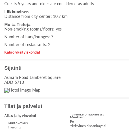
Guests 5 years and older are considered as adults
Liikkuminen
Distance from city center: 10.7 km
Muita Tietoja
Non-smoking rooms/floors: yes
Number of bars/lounges: 7
Number of restaurants: 2
Katso yksityiskohdat
Sijainti
Asmara Road Lamberet Square
ADD 5713
Tilat ja palvelut
Tallelokero huoneessa
Allas ja hyvinvointi
Minibaari
Peili
Kuntokeskus
Yksityinen sisäänkäynti
Hieronta