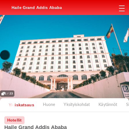
Haile Grand Addis Ababa
1 / 23
Yleiskatsaus
Huone
Yksityiskohdat
Käytännöt
Si
Hotellit
Haile Grand Addis Ababa