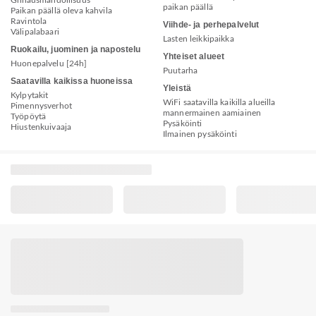
Grillausmahdollisuus
paikan päällä
Paikan päällä oleva kahvila
Ravintola
Viihde- ja perhepalvelut
Välipalabaari
Lasten leikkipaikka
Ruokailu, juominen ja napostelu
Yhteiset alueet
Huonepalvelu [24h]
Puutarha
Saatavilla kaikissa huoneissa
Yleistä
Kylpytakit
WiFi saatavilla kaikilla alueilla
Pimennysverhot
mannermainen aamiainen
Työpöytä
Pysäköinti
Hiustenkuivaaja
Ilmainen pysäköinti