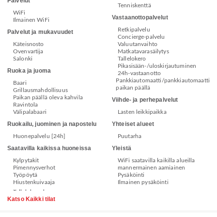
Palvelut
Tenniskenttä
WiFi
Vastaanottopalvelut
Ilmainen WiFi
Retkipalvelu
Palvelut ja mukavuudet
Concierge-palvelu
Käteisnosto
Valuutanvaihto
Ovenvartija
Matkatavarasäilytys
Salonki
Tallelokero
Pikasisään-/uloskirjautuminen
Ruoka ja juoma
24h-vastaanotto
Pankkiautomaatti/pankkiautomaatti
Baari
paikan päällä
Grillausmahdollisuus
Paikan päällä oleva kahvila
Viihde- ja perhepalvelut
Ravintola
Välipalabaari
Lasten leikkipaikka
Ruokailu, juominen ja napostelu
Yhteiset alueet
Huonepalvelu [24h]
Puutarha
Saatavilla kaikissa huoneissa
Yleistä
Kylpytakit
WiFi saatavilla kaikilla alueilla
Pimennysverhot
mannermainen aamiainen
Työpöytä
Pysäköinti
Hiustenkuivaaja
Ilmainen pysäköinti
Katso Kaikki tilat