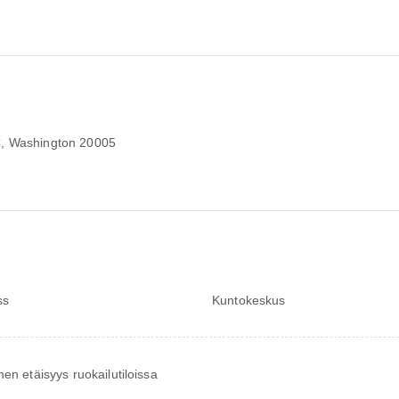
, Washington 20005
ss
Kuntokeskus
nen etäisyys ruokailutiloissa