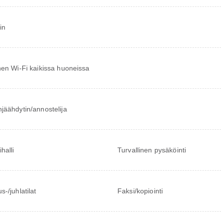
in
nen Wi-Fi kaikissa huoneissa
jäähdytin/annostelija
halli
Turvallinen pysäköinti
-/juhlatilat
Faksi/kopiointi