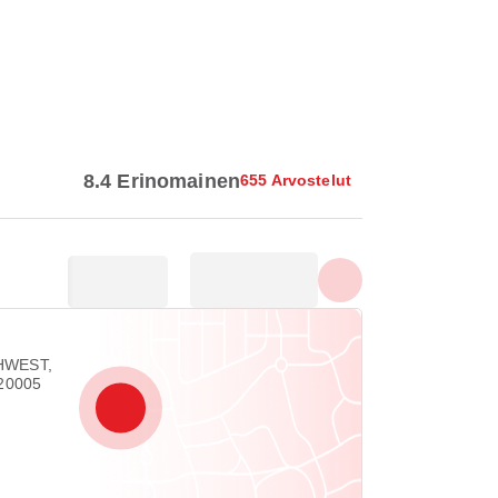
Näytä kaikki valokuvat
8.4 Erinomainen
655 Arvostelut
HWEST,
20005