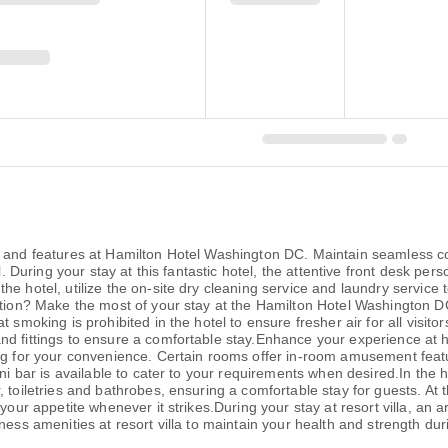
es and features at Hamilton Hotel Washington DC. Maintain seamless 
el. During your stay at this fantastic hotel, the attentive front desk p
e hotel, utilize the on-site dry cleaning service and laundry service t
xation? Make the most of your stay at the Hamilton Hotel Washington D
t smoking is prohibited in the hotel to ensure fresher air for all visi
nd fittings to ensure a comfortable stay.Enhance your experience at h
ing for your convenience. Certain rooms offer in-room amusement featu
mini bar is available to cater to your requirements when desired.In th
 toiletries and bathrobes, ensuring a comfortable stay for guests. At t
your appetite whenever it strikes.During your stay at resort villa, an 
ness amenities at resort villa to maintain your health and strength du