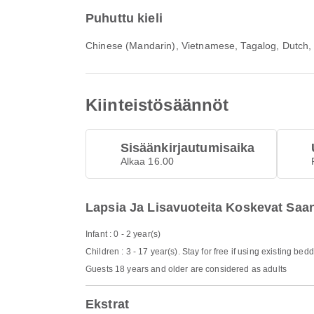
Puhuttu kieli
Chinese (Mandarin), Vietnamese, Tagalog, Dutch, I
Kiinteistösäännöt
Sisäänkirjautumisaika
Alkaa 16.00
Lapsia Ja Lisavuoteita Koskevat Saa
Infant : 0 - 2 year(s)
Children : 3 - 17 year(s). Stay for free if using existing bed
Guests 18 years and older are considered as adults
Ekstrat