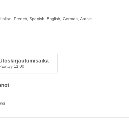
talian, French, Spanish, English, German, Arabic
Uloskirjautumisaika
Päättyy 11.00
nnot
ding