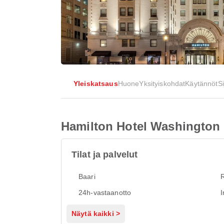
Yleiskatsaus
Huone
Yksityiskohdat
Käytännöt
Si
Hamilton Hotel Washington
Tilat ja palvelut
Baari
R
24h-vastaanotto
I
Näytä kaikki >