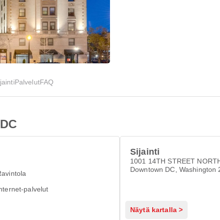
jainti
Palvelut
FAQ
 DC
Sijainti
1001 14TH STREET NORT
Downtown DC, Washington 
avintola
nternet-palvelut
Näytä kartalla >