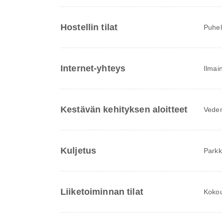
Hostellin tilat
Puhel
Internet-yhteys
Ilmai
Kestävän kehityksen aloitteet
Veden
Kuljetus
Parkki
Liiketoiminnan tilat
Kokous