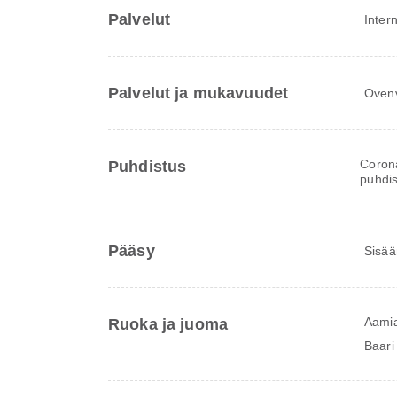
Palvelut
Inter
Palvelut ja mukavuudet
Ovenv
Corona
Puhdistus
puhdis
Pääsy
Sisää
Aami
Ruoka ja juoma
Baari