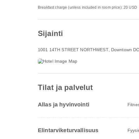
Breakfast charge (unless included in room price): 20 USD
Sijainti
1001 14TH STREET NORTHWEST
, Downtown DC
Tilat ja palvelut
Allas ja hyvinvointi
Fitne
Elintarviketurvallisuus
Fyysi