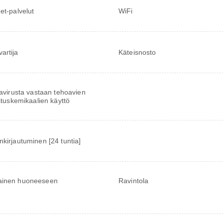
net-palvelut
WiFi
artija
Käteisnosto
virusta vastaan tehoavien
tuskemikaalien käyttö
nkirjautuminen [24 tuntia]
ainen huoneeseen
Ravintola