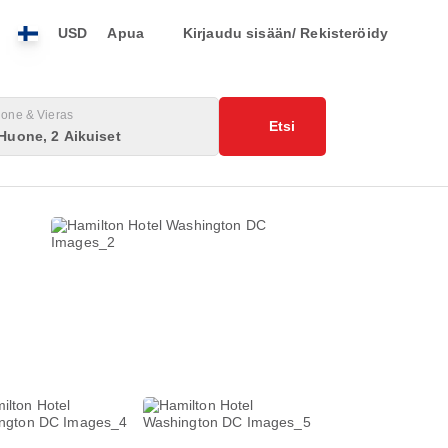
USD
Apua
Kirjaudu sisään/ Rekisteröidy
one & Vieras
Etsi
Huone, 2 Aikuiset