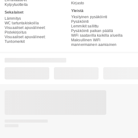
Liinavaatteet
Kirjasto
Kylpytuotteita
Yleistä
Sekalaiset
Yksityinen pysäköinti
Lämmitys
Pysäköinti
WC tartuntakiskoilla
Lemmikit sallittu
Visuaaliset apuvälineet:
Pysäköinti paikan päällä
Pistekirjoitus
WiFi saatavilla kaikilla alueilla
Visuaaliset apuvälineet:
Maksullinen WiFi
Tuntomerkit
mannermainen aamiainen