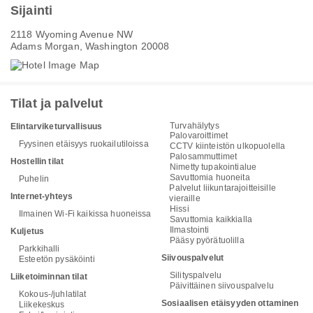
Sijainti
2118 Wyoming Avenue NW
Adams Morgan, Washington 20008
Tilat ja palvelut
Turvahälytys
Elintarviketurvallisuus
Palovaroittimet
Fyysinen etäisyys ruokailutiloissa
CCTV kiinteistön ulkopuolella
Palosammuttimet
Hostellin tilat
Nimetty tupakointialue
Savuttomia huoneita
Puhelin
Palvelut liikuntarajoitteisille
Internet-yhteys
vieraille
Hissi
Ilmainen Wi-Fi kaikissa huoneissa
Savuttomia kaikkialla
Ilmastointi
Kuljetus
Pääsy pyörätuolilla
Parkkihalli
Siivouspalvelut
Esteetön pysäköinti
Silityspalvelu
Liiketoiminnan tilat
Päivittäinen siivouspalvelu
Kokous-/juhlatilat
Sosiaalisen etäisyyden ottaminen
Liikekeskus