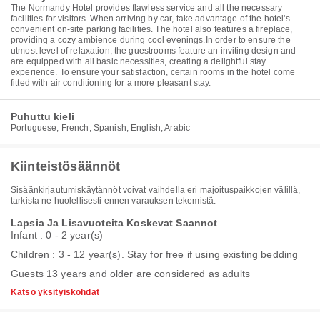
The Normandy Hotel provides flawless service and all the necessary
facilities for visitors. When arriving by car, take advantage of the hotel's
convenient on-site parking facilities. The hotel also features a fireplace,
providing a cozy ambience during cool evenings.In order to ensure the
utmost level of relaxation, the guestrooms feature an inviting design and
are equipped with all basic necessities, creating a delightful stay
experience. To ensure your satisfaction, certain rooms in the hotel come
fitted with air conditioning for a more pleasant stay.
Puhuttu kieli
Portuguese, French, Spanish, English, Arabic
Kiinteistösäännöt
Sisäänkirjautumiskäytännöt voivat vaihdella eri majoituspaikkojen välillä,
tarkista ne huolellisesti ennen varauksen tekemistä.
Lapsia Ja Lisavuoteita Koskevat Saannot
Infant : 0 - 2 year(s)
Children : 3 - 12 year(s). Stay for free if using existing bedding
Guests 13 years and older are considered as adults
Katso yksityiskohdat