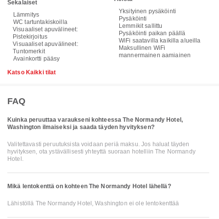
Sekalaiset
Yksityinen pysäköinti
Lämmitys
Pysäköinti
WC tartuntakiskoilla
Lemmikit sallittu
Visuaaliset apuvälineet:
Pysäköinti paikan päällä
Pistekirjoitus
WiFi saatavilla kaikilla alueilla
Visuaaliset apuvälineet:
Maksullinen WiFi
Tuntomerkit
mannermainen aamiainen
Avainkortti pääsy
Katso Kaikki tilat
FAQ
Kuinka peruuttaa varaukseni kohteessa The Normandy Hotel,
Washington ilmaiseksi ja saada täyden hyvityksen?
Valitettavasti peruutuksista voidaan periä maksu. Jos haluat täyden
hyvityksen, ota ystävällisesti yhteyttä suoraan hotelliin The Normandy
Hotel.
Mikä lentokenttä on kohteen The Normandy Hotel lähellä?
Lähistöllä The Normandy Hotel, Washington ei ole lentokenttää