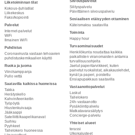
Siivouspalvelut
Liiketoiminnan tilat
Silityspalvelu
Kokous-/juhlatilat
Päivittäinen siivouspalvelu
Liikekeskus
Faksi/kopiointi
Sosiaalisen etäisyyden ottaminen
Palvelut
Käteismaksu saatavilla
Internet-palvelut
Toiminta
WiFi
Happy hour
Ilmainen WiFi
Turvaominaisuudet
Puhdistus
Henkilökunta noudattaa kaikkia
Coronavirusta vastaan tehoavien
paikallisten viranomaisten antamia
puhdistuskemikaalien käyttö
turvallisuusohjeita
Ruoka ja juoma
Jaetut paperitarvikkeet, kuten
painetut ruokalistat, aikakauslehdet,
Viini/samppanja
kynät ja paperi, poistettu
Pullo vettä
Ensiapupakkaus saatavilla
Saatavilla kaikissa huoneissa
Vastaanottopalvelut
Takka
Laskut
Herätyskello
Tallelokero
Kahvin/teenkeitin
24h-vastaanotto
Työpöytä
Pysäköintipalvelu
Hiustenkuivaaja
Matkatavarasäilytys
Jääkaappi
Concierge-palvelu
Satelliitti/kaapelikanavat
Suihku
Yhteiset alueet
Pyyhkeet
terassi
Tallelokero huoneessa
Ulkokalusteet