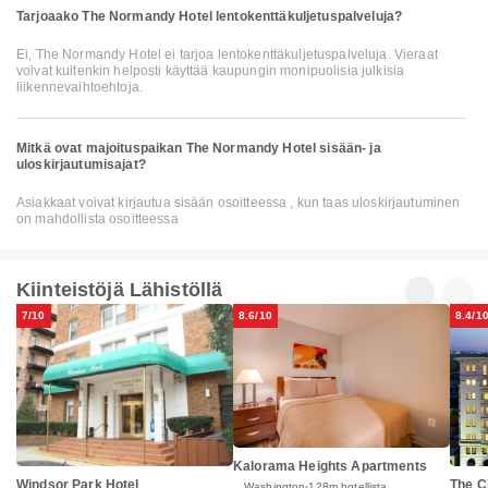
Tarjoaako The Normandy Hotel lentokenttäkuljetuspalveluja?
Ei, The Normandy Hotel ei tarjoa lentokenttäkuljetuspalveluja. Vieraat
voivat kuitenkin helposti käyttää kaupungin monipuolisia julkisia
liikennevaihtoehtoja.
Mitkä ovat majoituspaikan The Normandy Hotel sisään- ja
uloskirjautumisajat?
Asiakkaat voivat kirjautua sisään osoitteessa , kun taas uloskirjautuminen
on mahdollista osoitteessa
Kiinteistöjä Lähistöllä
7/10
8.6/10
8.4/1
Kalorama Heights Apartments
Windsor Park Hotel
The C
Washington
128m hotellista