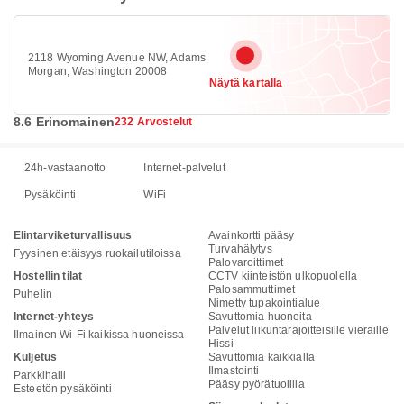
2118 Wyoming Avenue NW, Adams
Morgan, Washington 20008
Näytä kartalla
8.6 Erinomainen
232 Arvostelut
24h-vastaanotto
Internet-palvelut
Pysäköinti
WiFi
Elintarviketurvallisuus
Avainkortti pääsy
Turvahälytys
Fyysinen etäisyys ruokailutiloissa
Palovaroittimet
Hostellin tilat
CCTV kiinteistön ulkopuolella
Palosammuttimet
Puhelin
Nimetty tupakointialue
Internet-yhteys
Savuttomia huoneita
Palvelut liikuntarajoitteisille vieraille
Ilmainen Wi-Fi kaikissa huoneissa
Hissi
Kuljetus
Savuttomia kaikkialla
Ilmastointi
Parkkihalli
Pääsy pyörätuolilla
Esteetön pysäköinti