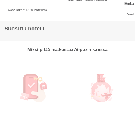
Emba
Washington
127m hotellista
Wash
Suosittu hotelli
Miksi pitää matkustaa Airpazin kanssa