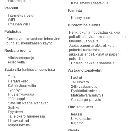
Faksi/kopiointi
Käteismaksu saatavilla
Palvelut
Toiminta
Internet-palvelut
Happy hour
WiFi
Ilmainen WiFi
Turvaominaisuudet
Puhdistus
Henkilökunta noudattaa kaikkia
paikallisten viranomaisten antamia
Coronavirusta vastaan tehoavien
turvallisuusohjeita
puhdistuskemikaalien käyttö
Jaetut paperitarvikkeet, kuten
painetut ruokalistat,
Ruoka ja juoma
aikakauslehdet, kynät ja paperi,
Viini/samppanja
poistettu
Pullo vettä
Ensiapupakkaus saatavilla
Saatavilla kaikissa huoneissa
Vastaanottopalvelut
Takka
Laskut
Herätyskello
Tallelokero
Kahvin/teenkeitin
24h-vastaanotto
Työpöytä
Pysäköintipalvelu
Hiustenkuivaaja
Matkatavarasäilytys
Jääkaappi
Concierge-palvelu
Satelliitti/kaapelikanavat
Yhteiset alueet
Suihku
Pyyhkeet
terassi
Tallelokero huoneessa
Ulkokalusteet
Liinavaatteet
Kirjasto
Kylpytuotteita
Yleistä