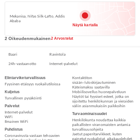
Mekanisa, Nifas Silk-Lafto, Addis
Ababa
Näytä kartalla
2 Oikeudenmukainen
2 Arvostelut
Baari
Ravintola
24h-vastaanotto
Internet-palvelut
Elintarviketurvallisuus
Kontaktiton
sisään-/uloskirjautuminen
Fyysinen etäisyys ruokailutiloissa
Käteismaksu saatavilla
Kuljetus
Mobiilisovellus huonepalveluun
Näytöt tai fyysiset esteet, jotka on
Turvallinen pysäköinti
sijoitettu henkilökunnan ja vieraiden
Palvelut
väliin asianmukaisiin paikkoihin
Internet-palvelut
Turvaominaisuudet
WiFi
Henkilökunta noudattaa kaikkia
Ilmainen WiFi
paikallisten viranomaisten antamia
Puhdistus
turvallisuusohjeita
Jaetut paperitarvikkeet, kuten
Coronavirusta vastaan tehoavien
painetut ruokalistat, aikakauslehdet,