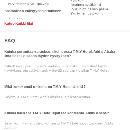
Pysäköinti
Päivittäinen siivouspalvelu
Ilmainen pysäköinti
Pysäköinti paikan päällä
Sosiaalisen etäisyyden ottaminen
Yksityinen pysäköinti
Katso Kaikki tilat
FAQ
Kuinka peruuttaa varaukseni kohteessa T.M.Y Hotel, Addis Ababa
ilmaiseksi ja saada täyden hyvityksen?
Valitettavasti peruutuksista voidaan periä maksu. Jos haluat täyden
hyvityksen, ota ystävällisesti yhteyttä suoraan hotelliin T.M.Y Hotel.
Mikä lentokenttä on kohteen T.M.Y Hotel lähellä?
Lähistöllä T.M.Y Hotel, Addis Ababa ei ole lentokenttää
Kuinka kaukana T.M.Y Hotel sijaitsee kohteesta Addis Ababa?
Se on vain 4 km:n päässä kohteesta T.M.Y Hotel saavuttaakseen Addis
Ababa:n