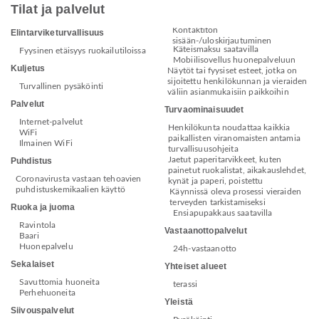
Tilat ja palvelut
Kontaktiton
Elintarviketurvallisuus
sisään-/uloskirjautuminen
Käteismaksu saatavilla
Fyysinen etäisyys ruokailutiloissa
Mobiilisovellus huonepalveluun
Kuljetus
Näytöt tai fyysiset esteet, jotka on
sijoitettu henkilökunnan ja vieraiden
Turvallinen pysäköinti
väliin asianmukaisiin paikkoihin
Palvelut
Turvaominaisuudet
Internet-palvelut
Henkilökunta noudattaa kaikkia
WiFi
paikallisten viranomaisten antamia
Ilmainen WiFi
turvallisuusohjeita
Jaetut paperitarvikkeet, kuten
Puhdistus
painetut ruokalistat, aikakauslehdet,
Coronavirusta vastaan tehoavien
kynät ja paperi, poistettu
puhdistuskemikaalien käyttö
Käynnissä oleva prosessi vieraiden
terveyden tarkistamiseksi
Ruoka ja juoma
Ensiapupakkaus saatavilla
Ravintola
Vastaanottopalvelut
Baari
Huonepalvelu
24h-vastaanotto
Sekalaiset
Yhteiset alueet
Savuttomia huoneita
terassi
Perhehuoneita
Yleistä
Siivouspalvelut