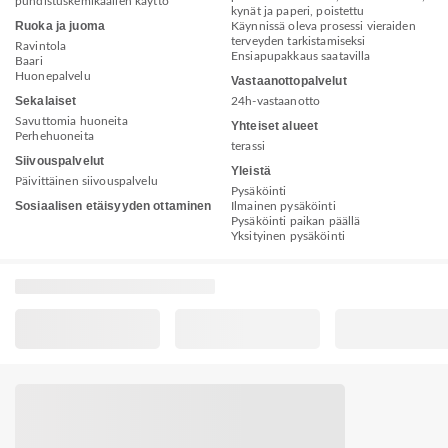
puhdistuskemikaalien käyttö
kynät ja paperi, poistettu
Ruoka ja juoma
Käynnissä oleva prosessi vieraiden
terveyden tarkistamiseksi
Ravintola
Ensiapupakkaus saatavilla
Baari
Huonepalvelu
Vastaanottopalvelut
Sekalaiset
24h-vastaanotto
Savuttomia huoneita
Yhteiset alueet
Perhehuoneita
terassi
Siivouspalvelut
Yleistä
Päivittäinen siivouspalvelu
Pysäköinti
Sosiaalisen etäisyyden ottaminen
Ilmainen pysäköinti
Pysäköinti paikan päällä
Yksityinen pysäköinti