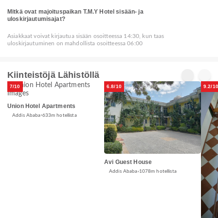
Mitkä ovat majoituspaikan T.M.Y Hotel sisään- ja
uloskirjautumisajat?
Asiakkaat voivat kirjautua sisään osoitteessa 14:30, kun taas
uloskirjautuminen on mahdollista osoitteessa 06:00
Kiinteistöjä Lähistöllä
7/10
6.8/10
9.2/1
Union Hotel Apartments
Addis Ababa
633m hotellista
Avi Guest House
Addis Ababa
1078m hotellista