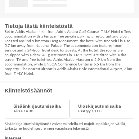
Tietoja tästä kiinteistöstä
Set in Addis Ababa, 4 km from Addis Ababa Golf Course, T.M.Y Hotel offers
accommodation with a terrace, free private parking, a restaurant and a bar.
Located around 5 km from Derg Monument, the hotel with free WiFi is also
5.7 km away from National Palace. The accommodation features room
service and a 24-hour front desk for guests. At the hotel, the rooms are
equipped with a desk. All guest rooms in T.M.Y Hotel are fitted with a flat-
screen TV and free toiletries. Addis Ababa Museum is 5.9 km from the
accommodation, while UNECA Conference Center is 6.5 km from the
property. The nearest airport is Addis Ababa Bole International Airport, 7 km
from T.M.Y Hotel.
Kiinteistösäännöt
Sisäänkirjautumisaika
Uloskirjautumisaika
Alkaa 14.30
Päättyy 10.00
Sisäänkirjautumiskäytännöt voivat vaihdella eri majoituspaikkojen välillä,
tarkista ne huolellisesti ennen varauksen tekemistä.
Internet