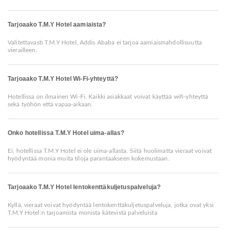
Tarjoaako T.M.Y Hotel aamiaista?
Valitettavasti T.M.Y Hotel, Addis Ababa ei tarjoa aamiaismahdollisuutta
vierailleen.
Tarjoaako T.M.Y Hotel Wi-Fi-yhteyttä?
Hotellissa on ilmainen Wi-Fi. Kaikki asiakkaat voivat käyttää wifi-yhteyttä
sekä työhön että vapaa-aikaan.
Onko hotellissa T.M.Y Hotel uima-allas?
Ei, hotellissa T.M.Y Hotel ei ole uima-allasta. Siitä huolimatta vieraat voivat
hyödyntää monia muita tiloja parantaakseen kokemustaan.
Tarjoaako T.M.Y Hotel lentokenttäkuljetuspalveluja?
Kyllä, vieraat voivat hyödyntää lentokenttäkuljetuspalveluja, jotka ovat yksi
T.M.Y Hotel:n tarjoamista monista kätevistä palveluista