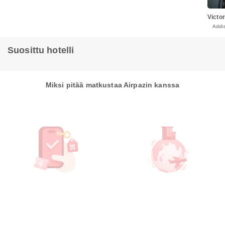
Victo
Addi
Suosittu hotelli
Miksi pitää matkustaa Airpazin kanssa