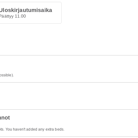
Uloskirjautumisaika
Päättyy 11.00
ossible).
nnot
ts. You haven't added any extra beds.