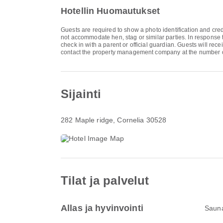
Hotellin Huomautukset
Guests are required to show a photo identification and cred
not accommodate hen, stag or similar parties. In response 
check in with a parent or official guardian. Guests will rec
contact the property management company at the number o
Sijainti
282 Maple ridge
, Cornelia 30528
Tilat ja palvelut
Allas ja hyvinvointi
Saun