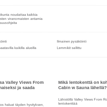
ökunta noudattaa kaikkia
listen viranomaisten antamia
isuusohjeita
öinti
Ilmainen pysäköinti
aatavilla kaikilla alueilla
Lemmikit sallittu
sa Valley Views From
Mikä lentokenttä on ko
maiseksi ja saada
Cabin w Sauna lähellä?
Lähistöllä Valley Views From R
lentokenttää
Jos haluat täyden hyvityksen,