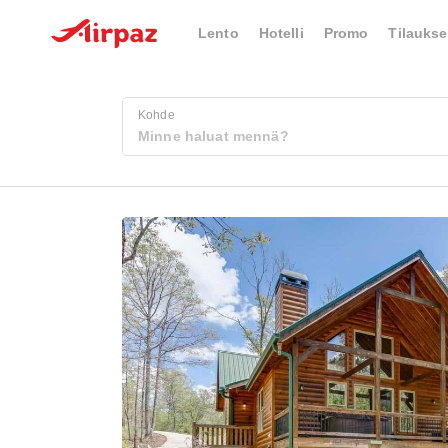
Lento
Hotelli
Promo
Tilaukse
Kohde