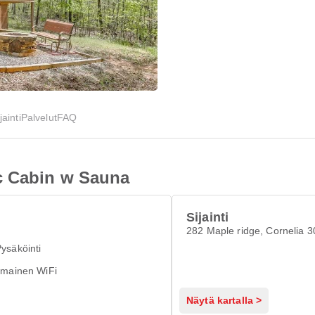
jainti
Palvelut
FAQ
c Cabin w Sauna
Sijainti
282 Maple ridge, Cornelia 
ysäköinti
lmainen WiFi
Näytä kartalla >