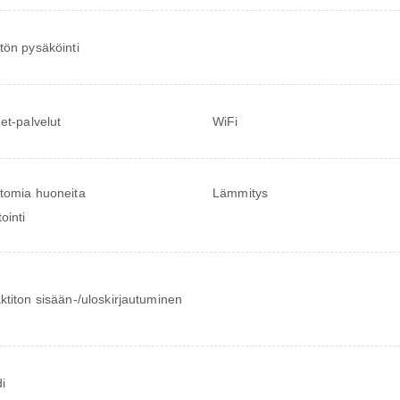
tön pysäköinti
net-palvelut
WiFi
tomia huoneita
Lämmitys
ointi
ktiton sisään-/uloskirjautuminen
di