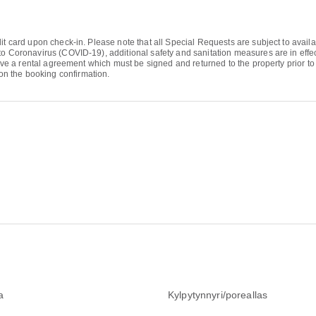
it card upon check-in. Please note that all Special Requests are subject to availa
to Coronavirus (COVID-19), additional safety and sanitation measures are in effect
eive a rental agreement which must be signed and returned to the property prior to 
n the booking confirmation.
a
Kylpytynnyri/poreallas