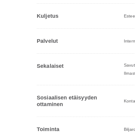
Kuljetus
Estee
Palvelut
Inter
Savut
Sekalaiset
Ilmast
Sosiaalisen etäisyyden
Konta
ottaminen
Toiminta
Biljar