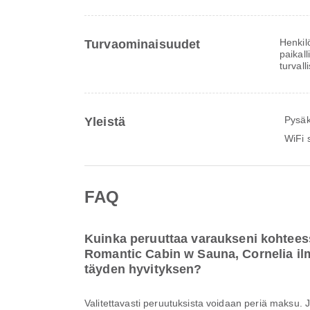
Henkil
Turvaominaisuudet
paikal
turvall
Pysäk
Yleistä
WiFi s
FAQ
Kuinka peruuttaa varaukseni kohtees
Romantic Cabin w Sauna, Cornelia il
täyden hyvityksen?
Valitettavasti peruutuksista voidaan periä maksu. 