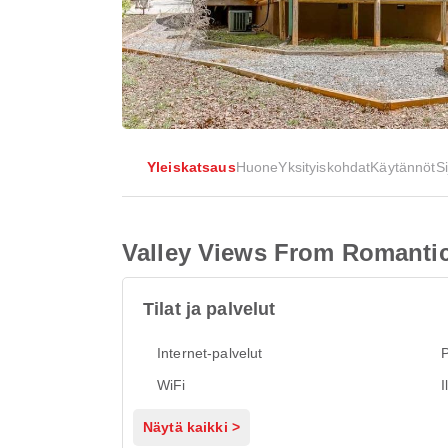
Yleiskatsaus
Huone
Yksityiskohdat
Käytännöt
Si
Valley Views From Romanti
Tilat ja palvelut
Internet-palvelut
P
WiFi
I
Näytä kaikki >