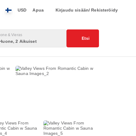
USD
Apua
Kirjaudu sisään/ Rekisteröidy
one & Vieras
Etsi
Huone, 2 Aikuiset