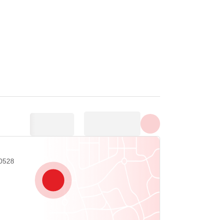
Näytä kaikki valokuvat
30528