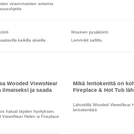
listen viranomaisten antamia
isuusohjeita
öinti
Ilmainen pysäköinti
aatavilla kaikilla alueilla
Lemmikit sallittu
essa Wooded ViewsNear
Mikä lentokenttä on k
 ilmaiseksi ja saada
Fireplace & Hot Tub läh
Lähistöllä Wooded ViewsNear He
lentokenttää
Jos haluat täyden hyvityksen,
ded ViewsNear Helen w Fireplace