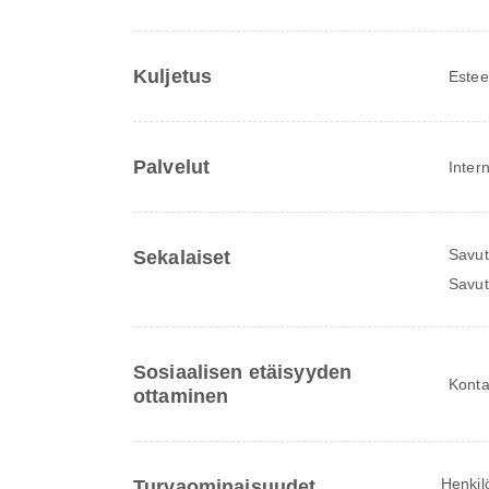
Kuljetus
Estee
Palvelut
Inter
Savut
Sekalaiset
Savut
Sosiaalisen etäisyyden
Konta
ottaminen
Henkil
Turvaominaisuudet