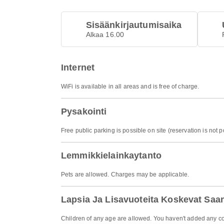
Sisäänkirjautumisaika
Alkaa 16.00
Internet
WiFi is available in all areas and is free of charge.
Pysakointi
Free public parking is possible on site (reservation is not p
Lemmikkielainkaytanto
Pets are allowed. Charges may be applicable.
Lapsia Ja Lisavuoteita Koskevat Saa
Children of any age are allowed. You haven't added any co