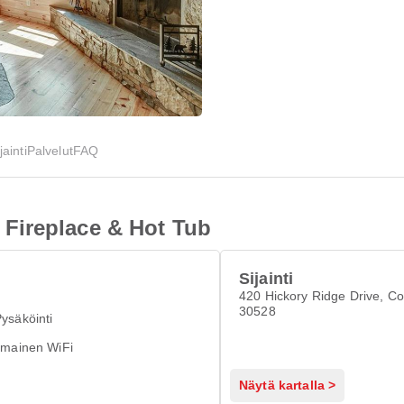
jainti
Palvelut
FAQ
Fireplace & Hot Tub
Sijainti
420 Hickory Ridge Drive, Co
30528
ysäköinti
lmainen WiFi
Näytä kartalla >