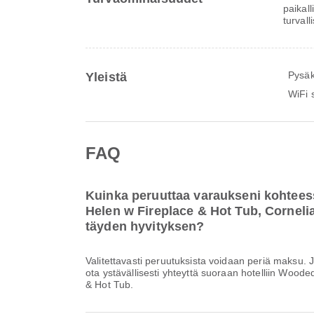
paikal
turvall
Pysäk
Yleistä
WiFi s
FAQ
Kuinka peruuttaa varaukseni kohte
Helen w Fireplace & Hot Tub, Cornelia
täyden hyvityksen?
Valitettavasti peruutuksista voidaan periä maksu. 
ota ystävällisesti yhteyttä suoraan hotelliin Woo
& Hot Tub.