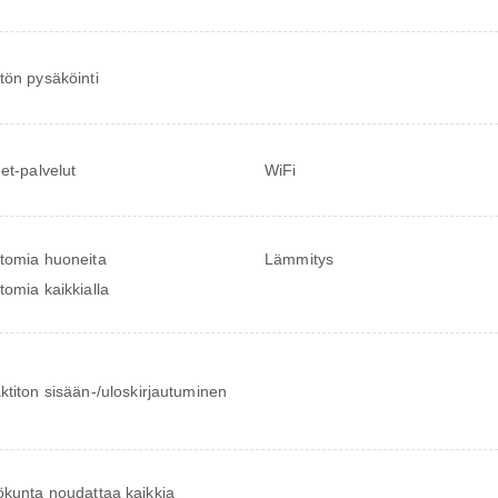
tön pysäköinti
net-palvelut
WiFi
tomia huoneita
Lämmitys
tomia kaikkialla
ktiton sisään-/uloskirjautuminen
ökunta noudattaa kaikkia