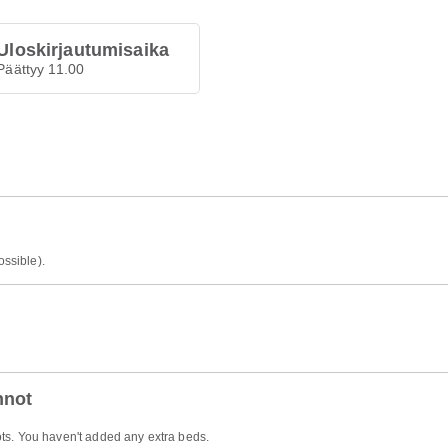
Uloskirjautumisaika
Päättyy 11.00
ossible).
nnot
ts. You haven't added any extra beds.