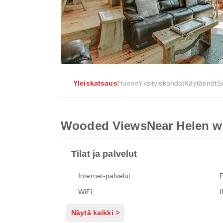
Yleiskatsaus
Huone
Yksityiskohdat
Käytännöt
Si
Wooded ViewsNear Helen w 
Tilat ja palvelut
Internet-palvelut
P
WiFi
I
Näytä kaikki >