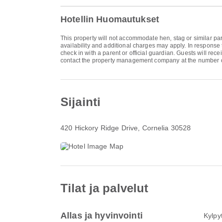
Hotellin Huomautukset
This property will not accommodate hen, stag or similar par
availability and additional charges may apply. In response 
check in with a parent or official guardian. Guests will rec
contact the property management company at the number o
Sijainti
420 Hickory Ridge Drive
, Cornelia 30528
Tilat ja palvelut
Allas ja hyvinvointi
Kylpy