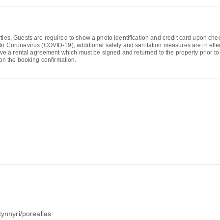
ties. Guests are required to show a photo identification and credit card upon chec
to Coronavirus (COVID-19), additional safety and sanitation measures are in effec
eive a rental agreement which must be signed and returned to the property prior to 
n the booking confirmation.
tynnyri/poreallas