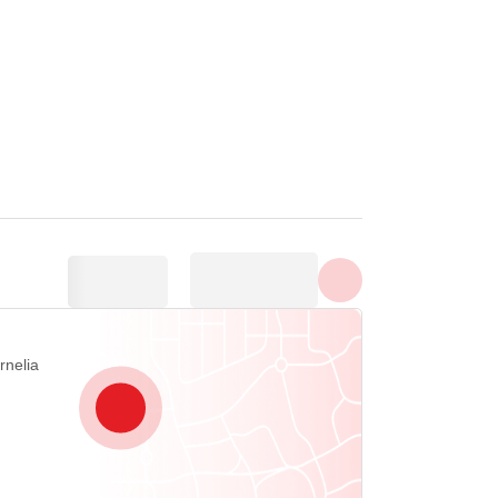
Näytä kaikki valokuvat
rnelia