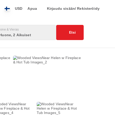
USD
Apua
Kirjaudu sisään/ Rekisteröidy
one & Vieras
Etsi
Huone, 2 Aikuiset