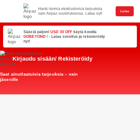
Hanki tonnia eksklusiivisia tarjouksia
Lataa
vain Airpaz-sovelluksessa. Lataa nyt!
Säästä paljon!
USD 30 OFF
käytä koodia
GOBEYOND
! - Lataa sovellus ja rekisteröidy
nyt!
Kirjaudu sisään/ Rekisteröidy
Saat ainutlaatuisia tarjouksia – vain
jäsenille