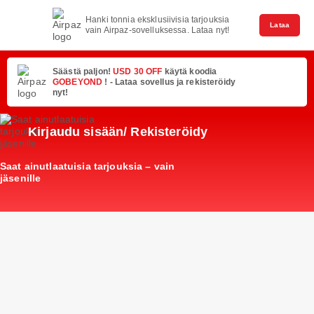
Hanki tonnia eksklusiivisia tarjouksia
Lataa
vain Airpaz-sovelluksessa. Lataa nyt!
Säästä paljon!
USD 30 OFF
käytä koodia
GOBEYOND
! - Lataa sovellus ja rekisteröidy
nyt!
Kirjaudu sisään/ Rekisteröidy
Saat ainutlaatuisia tarjouksia – vain
jäsenille