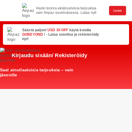
Hanki tonnia eksklusiivisia tarjouksia
Lataa
vain Airpaz-sovelluksessa. Lataa nyt!
Säästä paljon!
USD 30 OFF
käytä koodia
GOBEYOND
! - Lataa sovellus ja rekisteröidy
nyt!
Kirjaudu sisään/ Rekisteröidy
Saat ainutlaatuisia tarjouksia – vain
jäsenille