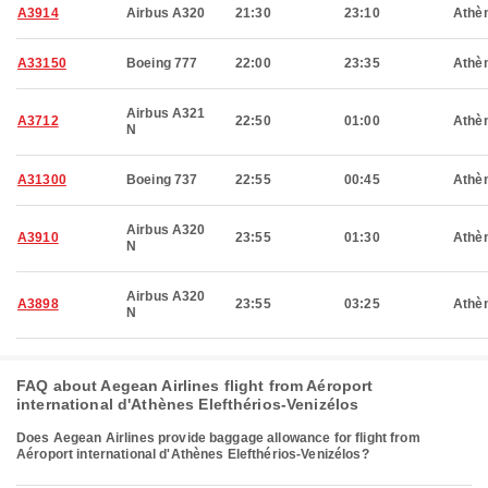
A3914
Airbus A320
21:30
23:10
Athè
A33150
Boeing 777
22:00
23:35
Athè
Airbus A321
A3712
22:50
01:00
Athè
N
A31300
Boeing 737
22:55
00:45
Athè
Airbus A320
A3910
23:55
01:30
Athè
N
Airbus A320
A3898
23:55
03:25
Athè
N
FAQ about Aegean Airlines flight from Aéroport
international d'Athènes Elefthérios-Venizélos
Does Aegean Airlines provide baggage allowance for flight from
Aéroport international d'Athènes Elefthérios-Venizélos?