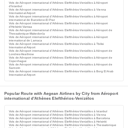
Vols de Aéroport international d'Athènes Elefthérios-Venizélos à Aéroport
d'Istanbul
Vols de Aéroport international d'Athènes Elefthérios-Venizélos à Vienna
International Airport
Vols de Aéroport international d'Athènes Elefthérios-Venizélos à Aéroport
international de Barcelone-El Prat
Vols de Aéroport international d'Athènes Elefthérios-Venizélos à Aéroport
d'Helsinki-Vantaa
Vols de Aéroport international d'Athènes Elefthérios-Venizélos à Aéroport de
Thessalonique-Makedonía
Vols de Aéroport international d'Athènes Elefthérios-Venizélos à Aéroport
international de Larnaca
Vols de Aéroport international d'Athènes Elefthérios-Venizélos à Tbilisi
International Airport
Vols de Aéroport international d'Athènes Elefthérios-Venizélos à Aéroport de
Londres-Heathrow
Vols de Aéroport international d'Athènes Elefthérios-Venizélos à Aéroport de
Copenhague
Vols de Aéroport international d'Athènes Elefthérios-Venizélos à Aéroport de
Santorin
Vols de Aéroport international d'Athènes Elefthérios-Venizélos à Borg El Arab
International Airport
Popular Route with Aegean Airlines by City from Aéroport
international d'Athènes Elefthérios-Venizélos
Vols de Aéroport international d'Athènes Elefthérios-Venizélos à Istanbul
Vols de Aéroport international d'Athènes Elefthérios-Venizélos à Vienna
Vols de Aéroport international d'Athènes Elefthérios-Venizélos à Barcelona
Vols de Aéroport international d'Athènes Elefthérios-Venizélos à Helsinki
Vols de Aéroport international d'Athènes Elefthérios-Venizélos à Thessalonique