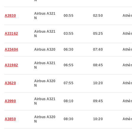
N
Airbus A321
A3930
00:55
02:50
Athè
N
Airbus A321
A33162
03:55
05:25
Athè
N
A33404
Airbus A320
06:30
07:40
Athè
Airbus A321
A31982
06:55
08:45
Athè
N
Airbus A320
A3620
07:55
10:20
Athè
N
Airbus A321
A3990
08:10
09:45
Athè
N
Airbus A320
A3850
08:30
10:20
Athè
N