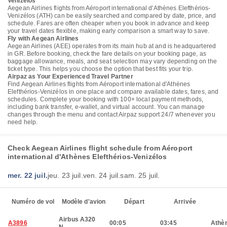
Venizélos
Aegean Airlines flights from Aéroport international d'Athènes Elefthérios-
Venizélos (ATH) can be easily searched and compared by date, price, and
schedule. Fares are often cheaper when you book in advance and keep
your travel dates flexible, making early comparison a smart way to save.
Fly with Aegean Airlines
Aegean Airlines (AEE) operates from its main hub at and is headquartered
in GR. Before booking, check the fare details on your booking page, as
baggage allowance, meals, and seat selection may vary depending on the
ticket type. This helps you choose the option that best fits your trip.
Airpaz as Your Experienced Travel Partner
Find Aegean Airlines flights from Aéroport international d'Athènes
Elefthérios-Venizélos in one place and compare available dates, fares, and
schedules. Complete your booking with 100+ local payment methods,
including bank transfer, e-wallet, and virtual account. You can manage
changes through the menu and contact Airpaz support 24/7 whenever you
need help.
Check Aegean Airlines flight schedule from Aéroport
international d'Athènes Elefthérios-Venizélos
mer. 22 juil.
jeu. 23 juil.
ven. 24 juil.
sam. 25 juil.
Numéro de vol
Modèle d'avion
Départ
Arrivée
Airbus A320
A3896
00:05
03:45
Athè