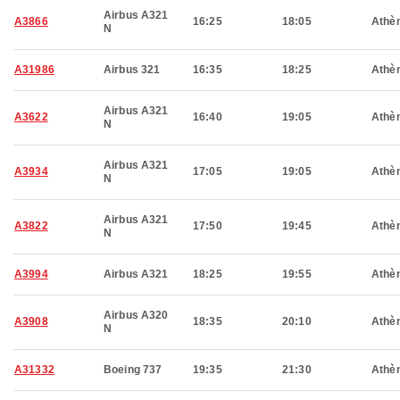
Airbus A321
A3866
16:25
18:05
Athè
N
A31986
Airbus 321
16:35
18:25
Athè
Airbus A321
A3622
16:40
19:05
Athè
N
Airbus A321
A3934
17:05
19:05
Athè
N
Airbus A321
A3822
17:50
19:45
Athè
N
A3994
Airbus A321
18:25
19:55
Athè
Airbus A320
A3908
18:35
20:10
Athè
N
A31332
Boeing 737
19:35
21:30
Athè