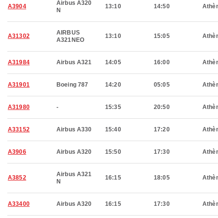
Airbus A320
A3904
13:10
14:50
Athè
N
AIRBUS
A31302
13:10
15:05
Athè
A321NEO
A31984
Airbus A321
14:05
16:00
Athè
A31901
Boeing 787
14:20
05:05
Athè
A31980
-
15:35
20:50
Athè
A33152
Airbus A330
15:40
17:20
Athè
A3906
Airbus A320
15:50
17:30
Athè
Airbus A321
A3852
16:15
18:05
Athè
N
A33400
Airbus A320
16:15
17:30
Athè