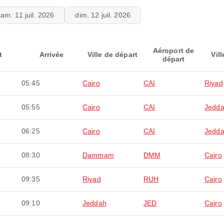
sam. 11 juil. 2026
dim. 12 juil. 2026
Aéroport de
t
Arrivée
Ville de départ
Vill
départ
05:45
Cairo
CAI
Riyad
05:55
Cairo
CAI
Jedd
06:25
Cairo
CAI
Jedd
08:30
Dammam
DMM
Cairo
09:35
Riyad
RUH
Cairo
09:10
Jeddah
JED
Cairo