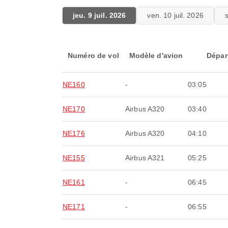
jeu. 9 juil. 2026
ven. 10 juil. 2026
Numéro de vol
Modèle d'avion
Dépar
NE160
-
03:05
NE170
Airbus A320
03:40
NE176
Airbus A320
04:10
NE155
Airbus A321
05:25
NE161
-
06:45
NE171
-
06:55