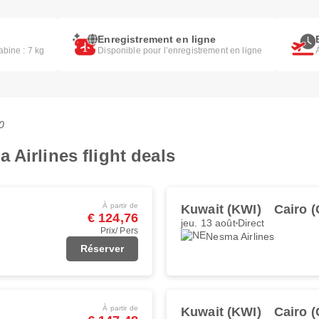
Enregistrement en ligne
abine : 7 kg
Disponible pour l’enregistrement en ligne
0
 Airlines flight deals
À partir de
Kuwait (KWI)
Cairo (
€ 124,76
jeu. 13 août
Direct
Prix/ Pers
Nesma Airlines
Réserver
À partir de
Kuwait (KWI)
Cairo (