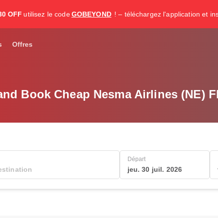
30 OFF
utilisez le code
GOBEYOND
! – téléchargez l'application et i
s
Offres
and Book Cheap Nesma Airlines (NE) Fl
Départ
jeu. 30 juil. 2026