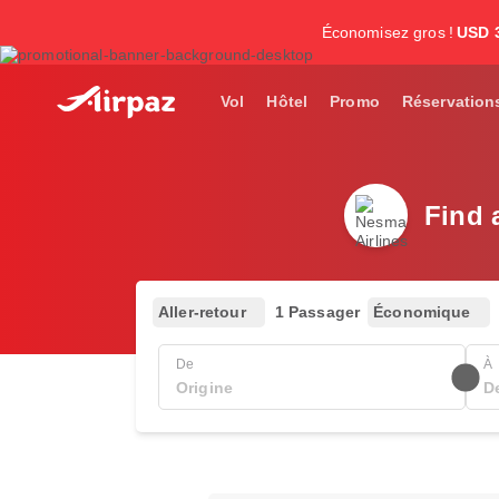
Économisez gros !
USD 
Vol
Hôtel
Promo
Réservation
Find 
Aller-retour
1 Passager
Économique
De
À