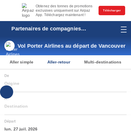
Obtenez des tonnes de promotions
exclusives uniquement sur Airpaz
Télécharger
App. Téléchargez maintenant !
Partenaires de compagnies
aériennes
Vol Porter Airlines au départ de Vancouver
Aller simple
Aller-retour
Multi-destinations
De
Origine
À
Destination
Départ
lun. 27 juil. 2026