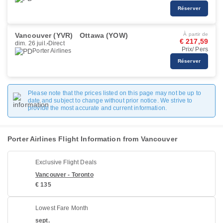
Réserver
Vancouver (YVR)
Ottawa (YOW)
À partir de
€ 217,59
dim. 26 juil.
Direct
Prix/ Pers
Porter Airlines
Réserver
Please note that the prices listed on this page may not be up to
date and subject to change without prior notice. We strive to
provide the most accurate and current information.
Porter Airlines Flight Information from Vancouver
Exclusive Flight Deals
Vancouver - Toronto
€ 135
Lowest Fare Month
sept.