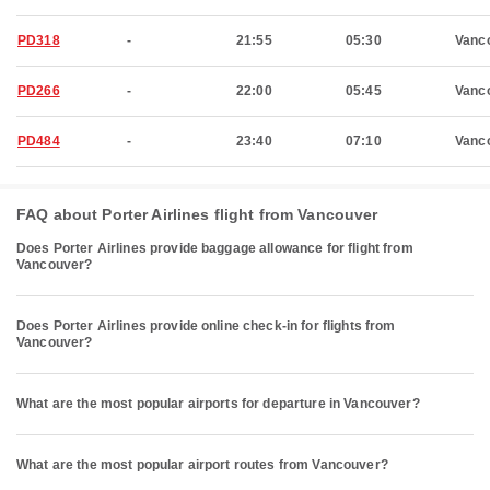
PD318
-
21:55
05:30
Vanc
PD266
-
22:00
05:45
Vanc
PD484
-
23:40
07:10
Vanc
FAQ about Porter Airlines flight from Vancouver
Does Porter Airlines provide baggage allowance for flight from
Vancouver?
Does Porter Airlines provide online check-in for flights from
Vancouver?
What are the most popular airports for departure in Vancouver?
What are the most popular airport routes from Vancouver?