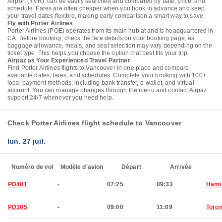
Airport (YVR), can be easily searched and compared by date, price, and
schedule. Fares are often cheaper when you book in advance and keep
your travel dates flexible, making early comparison a smart way to save.
Fly with Porter Airlines
Porter Airlines (POE) operates from its main hub at and is headquartered in
CA. Before booking, check the fare details on your booking page, as
baggage allowance, meals, and seat selection may vary depending on the
ticket type. This helps you choose the option that best fits your trip.
Airpaz as Your Experienced Travel Partner
Find Porter Airlines flights to Vancouver in one place and compare
available dates, fares, and schedules. Complete your booking with 100+
local payment methods, including bank transfer, e-wallet, and virtual
account. You can manage changes through the menu and contact Airpaz
support 24/7 whenever you need help.
Check Porter Airlines flight schedule to Vancouver
lun. 27 juil.
Numéro de vol
Modèle d'avion
Départ
Arrivée
PD481
-
07:25
09:33
Hami
PD305
-
09:00
11:09
Toron