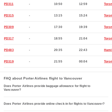
PD311
-
10:50
12:59
Toron
PD315
-
13:15
15:24
Toron
PD309
-
17:30
19:39
Toron
PD317
-
18:55
21:04
Toron
PD483
-
20:35
22:43
Hami
PD319
-
21:55
00:04
Toron
FAQ about Porter Airlines flight to Vancouver
Does Porter Airlines provide baggage allowance for flight to
Vancouver?
Does Porter Airlines provide online check-in for flights to Vancouver?