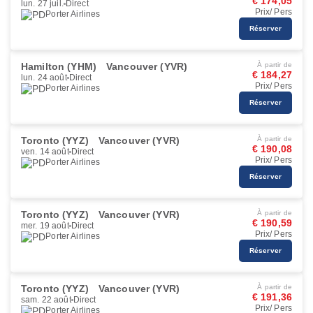
€ 174,05
lun. 27 juil.
Direct
Prix/ Pers
Porter Airlines
Réserver
Hamilton (YHM)
Vancouver (YVR)
À partir de
€ 184,27
lun. 24 août
Direct
Prix/ Pers
Porter Airlines
Réserver
Toronto (YYZ)
Vancouver (YVR)
À partir de
€ 190,08
ven. 14 août
Direct
Prix/ Pers
Porter Airlines
Réserver
Toronto (YYZ)
Vancouver (YVR)
À partir de
€ 190,59
mer. 19 août
Direct
Prix/ Pers
Porter Airlines
Réserver
Toronto (YYZ)
Vancouver (YVR)
À partir de
€ 191,36
sam. 22 août
Direct
Prix/ Pers
Porter Airlines