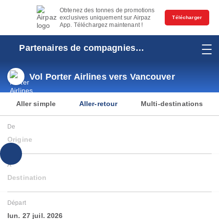
Obtenez des tonnes de promotions
exclusives uniquement sur Airpaz
Télécharger
App. Téléchargez maintenant !
Partenaires de compagnies
aériennes
Vol Porter Airlines vers Vancouver
Aller simple
Aller-retour
Multi-destinations
De
Origine
À
Destination
Départ
lun. 27 juil. 2026