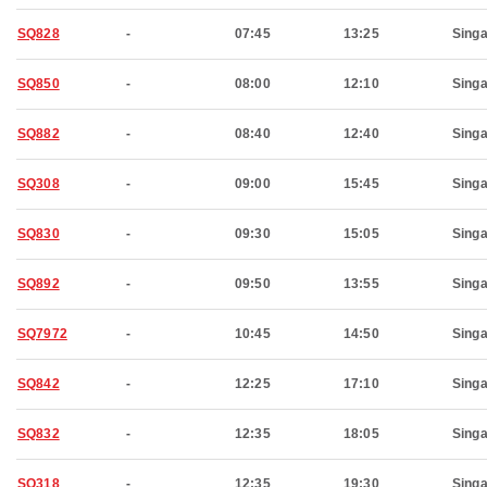
SQ828
-
07:45
13:25
Sing
SQ850
-
08:00
12:10
Sing
SQ882
-
08:40
12:40
Sing
SQ308
-
09:00
15:45
Sing
SQ830
-
09:30
15:05
Sing
SQ892
-
09:50
13:55
Sing
SQ7972
-
10:45
14:50
Sing
SQ842
-
12:25
17:10
Sing
SQ832
-
12:35
18:05
Sing
SQ318
-
12:35
19:30
Sing