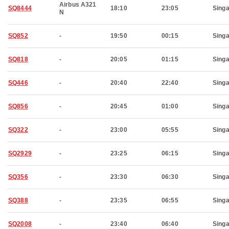
Airbus A321
SQ8444
18:10
23:05
Sing
N
SQ852
-
19:50
00:15
Sing
SQ818
-
20:05
01:15
Sing
SQ446
-
20:40
22:40
Sing
SQ856
-
20:45
01:00
Sing
SQ322
-
23:00
05:55
Sing
SQ2929
-
23:25
06:15
Sing
SQ356
-
23:30
06:30
Sing
SQ388
-
23:35
06:55
Sing
SQ2008
-
23:40
06:40
Sing