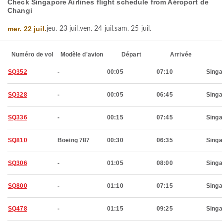
Check Singapore Airlines flight schedule from Aéroport de
Changi
mer. 22 juil.
jeu. 23 juil.
ven. 24 juil.
sam. 25 juil.
Numéro de vol
Modèle d'avion
Départ
Arrivée
SQ352
-
00:05
07:10
Sing
SQ328
-
00:05
06:45
Sing
SQ336
-
00:15
07:45
Sing
SQ810
Boeing 787
00:30
06:35
Sing
SQ306
-
01:05
08:00
Sing
SQ800
-
01:10
07:15
Sing
SQ478
-
01:15
09:25
Sing