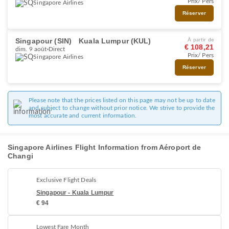
Prix/ Pers
Singapore Airlines
Réserver
Singapour (SIN)
Kuala Lumpur (KUL)
À partir de
€ 108,21
dim. 9 août
Direct
Prix/ Pers
Singapore Airlines
Réserver
Please note that the prices listed on this page may not be up to date
and subject to change without prior notice. We strive to provide the
most accurate and current information.
Singapore Airlines Flight Information from Aéroport de
Changi
Exclusive Flight Deals
Singapour - Kuala Lumpur
€ 94
Lowest Fare Month