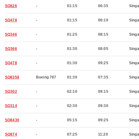
SQ826
-
01:15
06:35
Sing
SQ478
-
01:15
06:10
Sing
SQ346
-
01:25
08:15
Sing
SQ366
-
01:30
08:05
Sing
SQ478
-
01:30
09:25
Sing
SQ8358
Boeing 787
01:30
07:35
Sing
SQ302
-
02:10
09:15
Sing
SQ314
-
02:30
09:30
Sing
SQ8430
-
05:15
09:25
Sing
SQ874
-
07:25
11:20
Sing