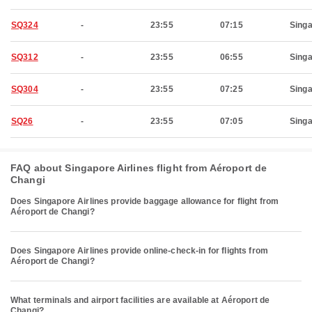
SQ324
-
23:55
07:15
Sing
SQ312
-
23:55
06:55
Sing
SQ304
-
23:55
07:25
Sing
SQ26
-
23:55
07:05
Sing
FAQ about Singapore Airlines flight from Aéroport de
Changi
Does Singapore Airlines provide baggage allowance for flight from
Aéroport de Changi?
Does Singapore Airlines provide online-check-in for flights from
Aéroport de Changi?
What terminals and airport facilities are available at Aéroport de
Changi?