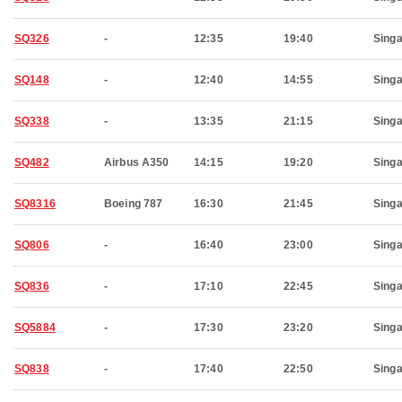
SQ326
-
12:35
19:40
Sing
SQ148
-
12:40
14:55
Sing
SQ338
-
13:35
21:15
Sing
SQ482
Airbus A350
14:15
19:20
Sing
SQ8316
Boeing 787
16:30
21:45
Sing
SQ806
-
16:40
23:00
Sing
SQ836
-
17:10
22:45
Sing
SQ5884
-
17:30
23:20
Sing
SQ838
-
17:40
22:50
Sing