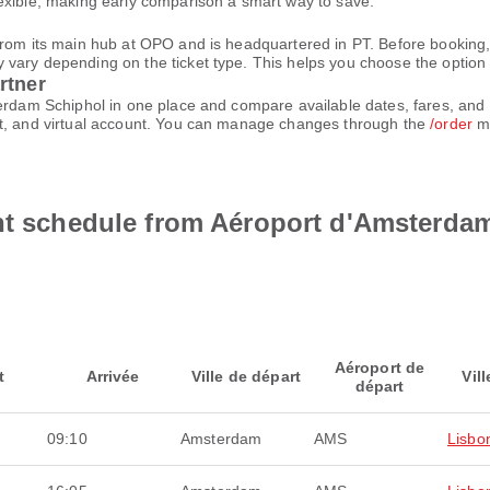
exible, making early comparison a smart way to save.
from its main hub at OPO and is headquartered in PT. Before booking,
ary depending on the ticket type. This helps you choose the option tha
rtner
terdam Schiphol in one place and compare available dates, fares, and
et, and virtual account. You can manage changes through the
/order
me
ght schedule from Aéroport d'Amsterda
Aéroport de
t
Arrivée
Ville de départ
Vill
départ
09:10
Amsterdam
AMS
Lisbo