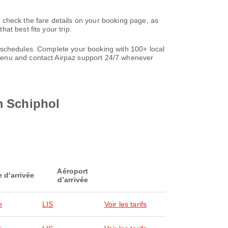
 check the fare details on your booking page, as
t best fits your trip.
 schedules. Complete your booking with 100+ local
nu and contact Airpaz support 24/7 whenever
m Schiphol
Aéroport
e d'arrivée
d’arrivée
n
LIS
Voir les tarifs