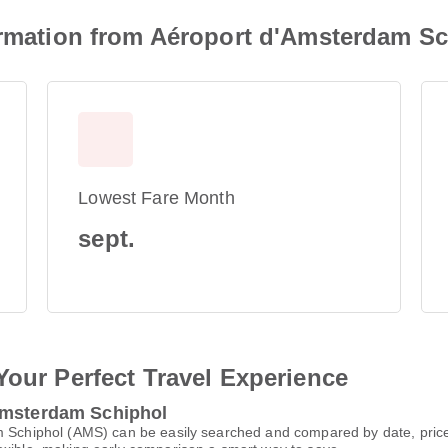
formation from Aéroport d'Amsterdam S
Lowest Fare Month
sept.
Your Perfect Travel Experience
Amsterdam Schiphol
am Schiphol (AMS) can be easily searched and compared by date, pric