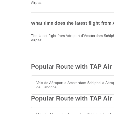
Airpaz.
What time does the latest flight fro
The latest flight from Aéroport d'Amsterdam Schiphol with TAP Air Portugal departs at 19:40. You can find this schedule and compare other available flight options on
Airpaz.
Popular Route with TAP Air
Vols de Aéroport d'Amsterdam Schiphol à Aéro
de Lisbonne
Popular Route with TAP Air