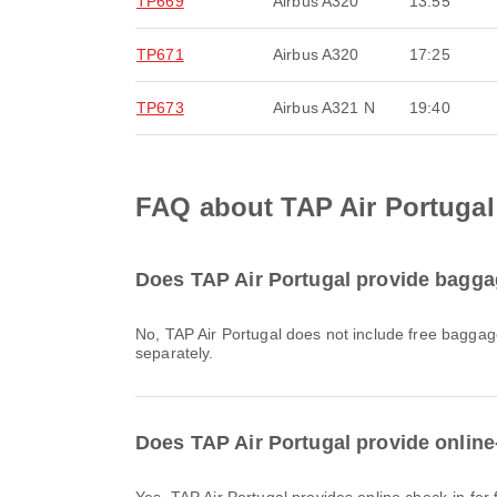
TP669
Airbus A320
13:55
TP671
Airbus A320
17:25
TP673
Airbus A321 N
19:40
FAQ about TAP Air Portugal
Does TAP Air Portugal provide bagga
No, TAP Air Portugal does not include free baggage for Vols intérieurs & International flights from Aéroport d'Amsterdam Schiphol. You will need to purchase baggage
separately.
Does TAP Air Portugal provide online