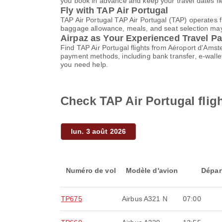
you book in advance and keep your travel dates fl
Fly with TAP Air Portugal
TAP Air Portugal TAP Air Portugal (TAP) operates 
baggage allowance, meals, and seat selection may v
Airpaz as Your Experienced Travel Pa
Find TAP Air Portugal flights from Aéroport d'Ams
payment methods, including bank transfer, e-wall
you need help.
Check TAP Air Portugal fli
lun. 3 août 2026
Numéro de vol
Modèle d'avion
Dépar
TP675
Airbus A321 N
07:00