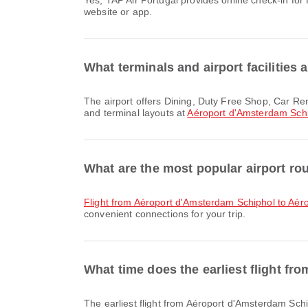
Yes, TAP Air Portugal provides online check-in for flights from Aéroport d'Amsterdam Schiphol, allowing you to conveniently check-in for your flight through the airline's
website or app.
What terminals and airport facilities
The airport offers Dining, Duty Free Shop, Car Rental and many other amenities to enhance your travel experience. You can check detailed information about facilities
and terminal layouts at
Aéroport d'Amsterdam Sch
What are the most popular airport r
flight from Aéroport d'Amsterdam Schiphol to Aér
convenient connections for your trip.
What time does the earliest flight f
The earliest flight from Aéroport d'Amsterdam Schiphol with TAP Air Portugal departs at 07:00. You can find this schedule and compare other available flight options on