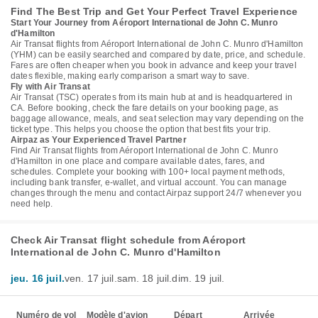
Find The Best Trip and Get Your Perfect Travel Experience
Start Your Journey from Aéroport International de John C. Munro
d'Hamilton
Air Transat flights from Aéroport International de John C. Munro d'Hamilton
(YHM) can be easily searched and compared by date, price, and schedule.
Fares are often cheaper when you book in advance and keep your travel
dates flexible, making early comparison a smart way to save.
Fly with Air Transat
Air Transat (TSC) operates from its main hub at and is headquartered in
CA. Before booking, check the fare details on your booking page, as
baggage allowance, meals, and seat selection may vary depending on the
ticket type. This helps you choose the option that best fits your trip.
Airpaz as Your Experienced Travel Partner
Find Air Transat flights from Aéroport International de John C. Munro
d'Hamilton in one place and compare available dates, fares, and
schedules. Complete your booking with 100+ local payment methods,
including bank transfer, e-wallet, and virtual account. You can manage
changes through the menu and contact Airpaz support 24/7 whenever you
need help.
Check Air Transat flight schedule from Aéroport
International de John C. Munro d'Hamilton
jeu. 16 juil.
ven. 17 juil.
sam. 18 juil.
dim. 19 juil.
Numéro de vol
Modèle d'avion
Départ
Arrivée