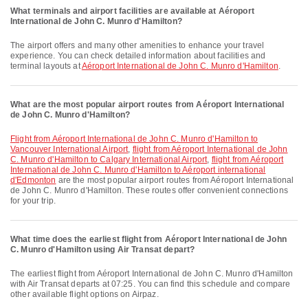
What terminals and airport facilities are available at Aéroport
International de John C. Munro d'Hamilton?
The airport offers and many other amenities to enhance your travel
experience. You can check detailed information about facilities and
terminal layouts at
Aéroport International de John C. Munro d'Hamilton
.
What are the most popular airport routes from Aéroport International
de John C. Munro d'Hamilton?
flight from Aéroport International de John C. Munro d'Hamilton to
Vancouver International Airport
,
flight from Aéroport International de John
C. Munro d'Hamilton to Calgary International Airport
,
flight from Aéroport
International de John C. Munro d'Hamilton to Aéroport international
d'Edmonton
are the most popular airport routes from Aéroport International
de John C. Munro d'Hamilton. These routes offer convenient connections
for your trip.
What time does the earliest flight from Aéroport International de John
C. Munro d'Hamilton using Air Transat depart?
The earliest flight from Aéroport International de John C. Munro d'Hamilton
with Air Transat departs at 07:25. You can find this schedule and compare
other available flight options on Airpaz.