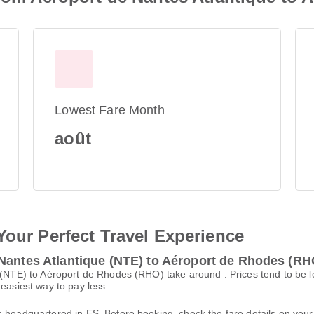
Lowest Fare Month
août
Your Perfect Travel Experience
 Nantes Atlantique (NTE) to Aéroport de Rhodes (RH
e (NTE) to Aéroport de Rhodes (RHO) take around . Prices tend to be 
 easiest way to pay less.
s headquartered in ES. Before booking, check the fare details on yo