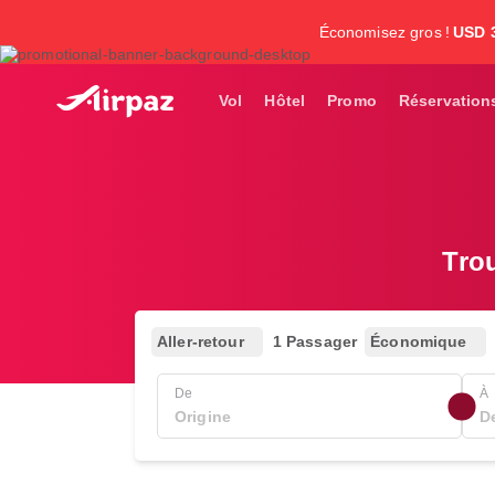
Économisez gros !
USD 
Vol
Hôtel
Promo
Réservation
Tro
Aller-retour
1 Passager
Économique
De
À