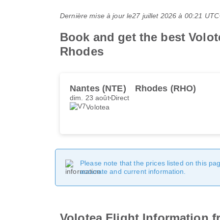
Dernière mise à jour le
27 juillet 2026 à 00:21 UT
Book and get the best Volot
Rhodes
Nantes (NTE)
Rhodes (RHO)
dim. 23 août
Direct
Volotea
Please note that the prices listed on this p
accurate and current information.
Volotea Flight Information 