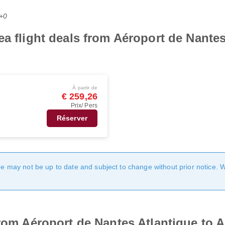
C+0
ea flight deals from Aéroport de Nantes
À partir de
€ 259,26
Prix/ Pers
Réserver
age may not be up to date and subject to change without prior notice. 
from Aéroport de Nantes Atlantique to