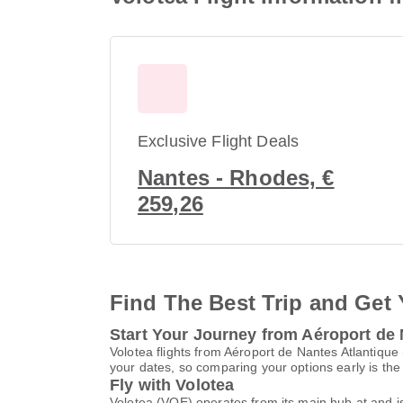
Exclusive Flight Deals
Nantes - Rhodes, €
259,26
Find The Best Trip and Get 
Start Your Journey from Aéroport de
Volotea flights from Aéroport de Nantes Atlantiqu
your dates, so comparing your options early is the
Fly with Volotea
Volotea (VOE) operates from its main hub at and i