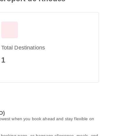
Total Destinations
1
O)
lowest when you book ahead and stay flexible on
ur booking page, as baggage allowance, meals, and