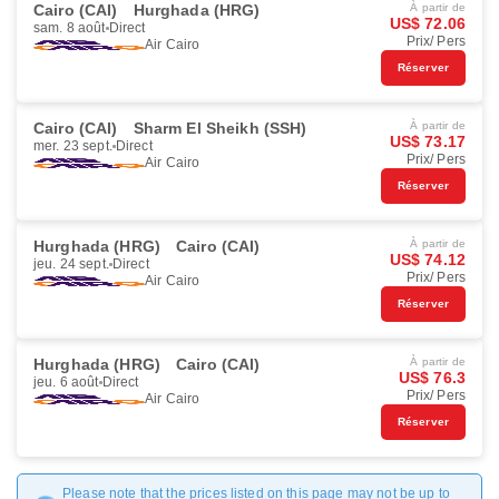
Cairo (CAI)
Hurghada (HRG)
À partir de
US$ 72.06
sam. 8 août
Direct
Prix/ Pers
Air Cairo
Réserver
Cairo (CAI)
Sharm El Sheikh (SSH)
À partir de
US$ 73.17
mer. 23 sept.
Direct
Prix/ Pers
Air Cairo
Réserver
Hurghada (HRG)
Cairo (CAI)
À partir de
US$ 74.12
jeu. 24 sept.
Direct
Prix/ Pers
Air Cairo
Réserver
Hurghada (HRG)
Cairo (CAI)
À partir de
US$ 76.3
jeu. 6 août
Direct
Prix/ Pers
Air Cairo
Réserver
Please note that the prices listed on this page may not be up to