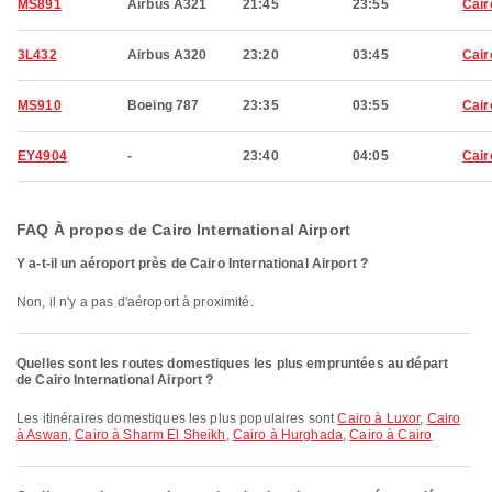
MS891
Airbus A321
21:45
23:55
Cair
3L432
Airbus A320
23:20
03:45
Cair
MS910
Boeing 787
23:35
03:55
Cair
EY4904
-
23:40
04:05
Cair
FAQ À propos de Cairo International Airport
Y a-t-il un aéroport près de Cairo International Airport ?
Non, il n'y a pas d'aéroport à proximité.
Quelles sont les routes domestiques les plus empruntées au départ
de Cairo International Airport ?
Les itinéraires domestiques les plus populaires sont
Cairo à Luxor
,
Cairo
à Aswan
,
Cairo à Sharm El Sheikh
,
Cairo à Hurghada
,
Cairo à Cairo