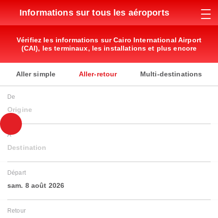
Informations sur tous les aéroports
Vérifiez les informations sur Cairo International Airport
(CAI), les terminaux, les installations et plus encore
Aller simple
Aller-retour
Multi-destinations
De
Origine
À
Destination
Départ
sam. 8 août 2026
Retour