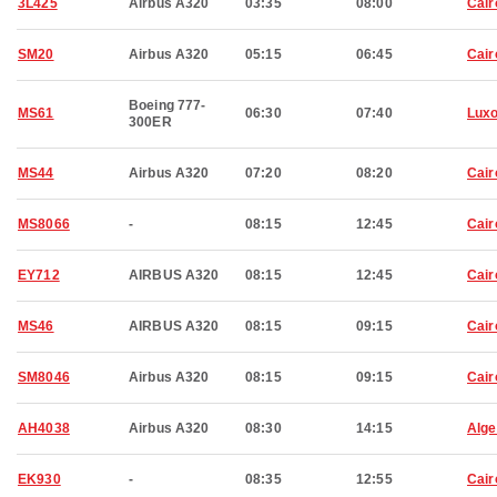
3L425
Airbus A320
03:35
08:00
Cair
SM20
Airbus A320
05:15
06:45
Cair
Boeing 777-
MS61
06:30
07:40
Luxo
300ER
MS44
Airbus A320
07:20
08:20
Cair
MS8066
-
08:15
12:45
Cair
EY712
AIRBUS A320
08:15
12:45
Cair
MS46
AIRBUS A320
08:15
09:15
Cair
SM8046
Airbus A320
08:15
09:15
Cair
AH4038
Airbus A320
08:30
14:15
Alge
EK930
-
08:35
12:55
Cair