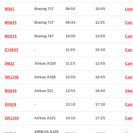
MS63
Boeing 737
08:55
10:05
Luxo
MS845
Boeing 737
09:45
11:55
Cair
MS935
Boeing 787
10:00
13:05
Cair
EY4903
-
11:05
15:30
Cair
SM22
Airbus A320
11:15
12:45
Cair
QR1308
Airbus A350
12:50
16:05
Cair
MS846
Airbus 321
12:55
18:40
Alge
EK928
-
13:10
17:30
Cair
QR1304
Airbus A321
14:10
17:25
Cair
AIRBUS A320