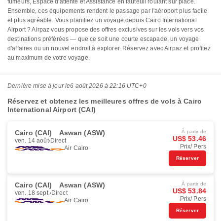
fumeurs, Espace d'attente et Assistance en fauteuil roulant sur place.
Ensemble, ces équipements rendent le passage par l'aéroport plus facile
et plus agréable. Vous planifiez un voyage depuis Cairo International
Airport ? Airpaz vous propose des offres exclusives sur les vols vers vos
destinations préférées — que ce soit une courte escapade, un voyage
d'affaires ou un nouvel endroit à explorer. Réservez avec Airpaz et profitez
au maximum de votre voyage.
Dernière mise à jour le
6 août 2026 à 22:16 UTC+0
Réservez et obtenez les meilleures offres de vols à Cairo
International Airport (CAI)
Cairo (CAI)
Aswan (ASW)
À partir de
US$ 53.46
ven. 14 août
Direct
Prix/ Pers
Air Cairo
Réserver
Cairo (CAI)
Aswan (ASW)
À partir de
US$ 53.84
ven. 18 sept.
Direct
Prix/ Pers
Air Cairo
Réserver