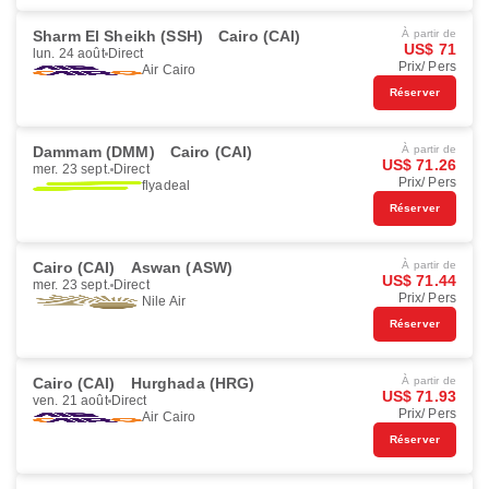
Sharm El Sheikh (SSH)
Cairo (CAI)
À partir de
US$ 71
lun. 24 août
Direct
Prix/ Pers
Air Cairo
Réserver
Dammam (DMM)
Cairo (CAI)
À partir de
US$ 71.26
mer. 23 sept.
Direct
Prix/ Pers
flyadeal
Réserver
Cairo (CAI)
Aswan (ASW)
À partir de
US$ 71.44
mer. 23 sept.
Direct
Prix/ Pers
Nile Air
Réserver
Cairo (CAI)
Hurghada (HRG)
À partir de
US$ 71.93
ven. 21 août
Direct
Prix/ Pers
Air Cairo
Réserver