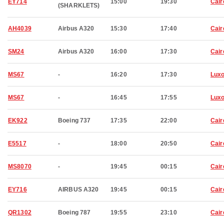
EY714
15:00
19:30
Cair
(SHARKLETS)
AH4039
Airbus A320
15:30
17:40
Cair
SM24
Airbus A320
16:00
17:30
Cair
MS67
-
16:20
17:30
Luxo
MS67
-
16:45
17:55
Luxo
EK922
Boeing 737
17:35
22:00
Cair
E5517
-
18:00
20:50
Cair
MS8070
-
19:45
00:15
Cair
EY716
AIRBUS A320
19:45
00:15
Cair
QR1302
Boeing 787
19:55
23:10
Cair