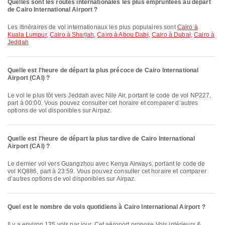
Quelles sont les routes internationales les plus empruntées au départ
de Cairo International Airport ?
Les itinéraires de vol internationaux les plus populaires sont
Cairo à
Kuala Lumpur
,
Cairo à Sharjah
,
Cairo à Abou Dabi
,
Cairo à Dubai
,
Cairo à
Jeddah
Quelle est l'heure de départ la plus précoce de Cairo International
Airport (CAI) ?
Le vol le plus tôt vers Jeddah avec Nile Air, portant le code de vol NP227,
part à 00:00. Vous pouvez consulter cet horaire et comparer d’autres
options de vol disponibles sur Airpaz.
Quelle est l'heure de départ la plus tardive de Cairo International
Airport (CAI) ?
Le dernier vol vers Guangzhou avec Kenya Airways, portant le code de
vol KQ886, part à 23:59. Vous pouvez consulter cet horaire et comparer
d’autres options de vol disponibles sur Airpaz.
Quel est le nombre de vols quotidiens à Cairo International Airport ?
Il y a environ 135 vols par jour. Cet aéroport propose Vols intérieurs &