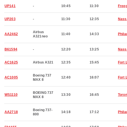
UP141
-
10:45
11:30
Freep
UP203
-
11:30
12:35
Nass
Airbus
AA2462
11:40
14:33
Phila
A321neo
B61594
-
12:20
13:25
Nass
AC1625
Airbus A321
12:35
15:45
Fort 
Boeing 737
AC1005
12:40
16:07
Fort 
MAX 8
BOEING 737
WS1110
13:30
16:45
Toron
MAX 8
Boeing 737-
AA2718
14:18
17:12
Phila
800