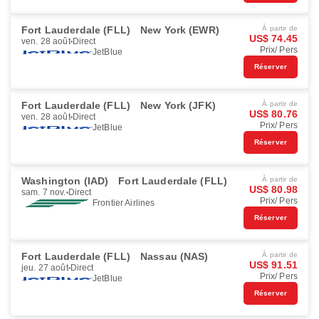
Fort Lauderdale (FLL)
New York (EWR)
À partir de
US$ 74.45
ven. 28 août
Direct
Prix/ Pers
JetBlue
Réserver
Fort Lauderdale (FLL)
New York (JFK)
À partir de
US$ 80.76
ven. 28 août
Direct
Prix/ Pers
JetBlue
Réserver
Washington (IAD)
Fort Lauderdale (FLL)
À partir de
US$ 80.98
sam. 7 nov.
Direct
Prix/ Pers
Frontier Airlines
Réserver
Fort Lauderdale (FLL)
Nassau (NAS)
À partir de
US$ 91.51
jeu. 27 août
Direct
Prix/ Pers
JetBlue
Réserver