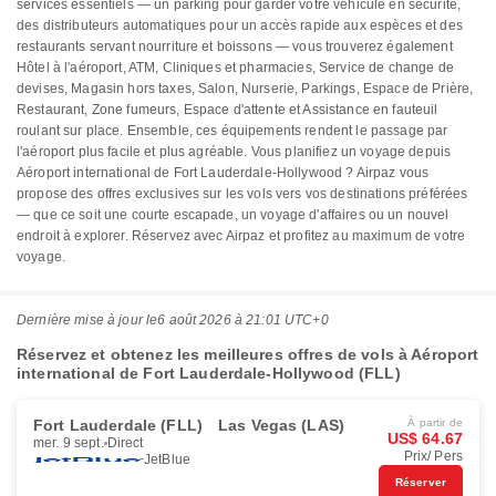
services essentiels — un parking pour garder votre véhicule en sécurité,
des distributeurs automatiques pour un accès rapide aux espèces et des
restaurants servant nourriture et boissons — vous trouverez également
Hôtel à l'aéroport, ATM, Cliniques et pharmacies, Service de change de
devises, Magasin hors taxes, Salon, Nurserie, Parkings, Espace de Prière,
Restaurant, Zone fumeurs, Espace d'attente et Assistance en fauteuil
roulant sur place. Ensemble, ces équipements rendent le passage par
l'aéroport plus facile et plus agréable. Vous planifiez un voyage depuis
Aéroport international de Fort Lauderdale-Hollywood ? Airpaz vous
propose des offres exclusives sur les vols vers vos destinations préférées
— que ce soit une courte escapade, un voyage d'affaires ou un nouvel
endroit à explorer. Réservez avec Airpaz et profitez au maximum de votre
voyage.
Dernière mise à jour le
6 août 2026 à 21:01 UTC+0
Réservez et obtenez les meilleures offres de vols à Aéroport
international de Fort Lauderdale-Hollywood (FLL)
Fort Lauderdale (FLL)
Las Vegas (LAS)
À partir de
US$ 64.67
mer. 9 sept.
Direct
Prix/ Pers
JetBlue
Réserver