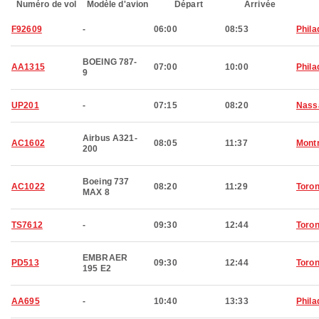
Numéro de vol
Modèle d'avion
Départ
Arrivée
F92609
-
06:00
08:53
Phila
BOEING 787-
AA1315
07:00
10:00
Phila
9
UP201
-
07:15
08:20
Nass
Airbus A321-
AC1602
08:05
11:37
Montr
200
Boeing 737
AC1022
08:20
11:29
Toron
MAX 8
TS7612
-
09:30
12:44
Toron
EMBRAER
PD513
09:30
12:44
Toron
195 E2
AA695
-
10:40
13:33
Phila