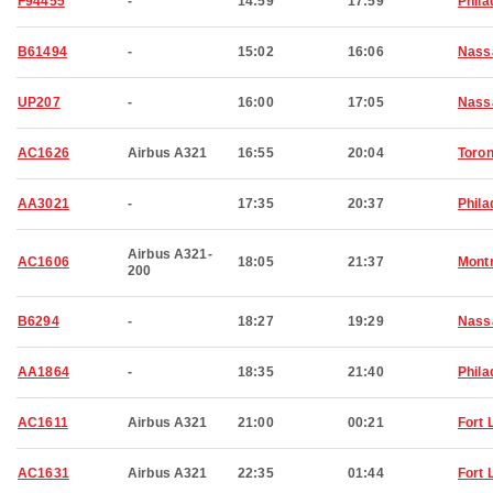
F94455
-
14:59
17:59
Phila
B61494
-
15:02
16:06
Nass
UP207
-
16:00
17:05
Nass
AC1626
Airbus A321
16:55
20:04
Toron
AA3021
-
17:35
20:37
Phila
Airbus A321-
AC1606
18:05
21:37
Montr
200
B6294
-
18:27
19:29
Nass
AA1864
-
18:35
21:40
Phila
AC1611
Airbus A321
21:00
00:21
Fort 
AC1631
Airbus A321
22:35
01:44
Fort 