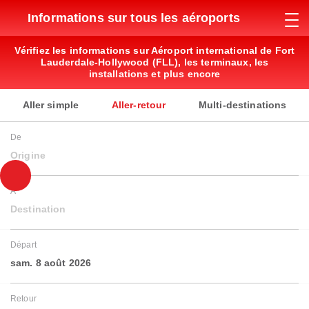
Informations sur tous les aéroports
Vérifiez les informations sur Aéroport international de Fort
Lauderdale-Hollywood (FLL), les terminaux, les
installations et plus encore
Aller simple
Aller-retour
Multi-destinations
De
Origine
À
Destination
Départ
sam. 8 août 2026
Retour