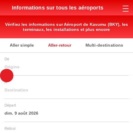
Informations sur tous les aéroports
Vérifiez les informations sur Aéroport de Kavumu (BKY), les
terminaux, les installations et plus encore
Aller simple
Aller-retour
Multi-destinations
De
Origine
À
Destination
Départ
dim. 9 août 2026
Retour