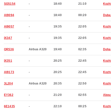
SG5154
-
18:40
21:10
Kozh
AI9094
-
18:40
00:20
Duba
AI9057
-
19:35
22:05
Kozh
IX347
-
19:35
22:05
Kozh
QR536
Airbus A320
19:40
02:35
Doha
IX351
-
20:25
22:45
Kozh
AI9173
-
20:25
22:45
Kozh
3L204
Airbus A320
20:35
22:50
Kozh
EY362
-
21:20
02:55
Abou
6E1435
-
22:10
00:25
Kozh