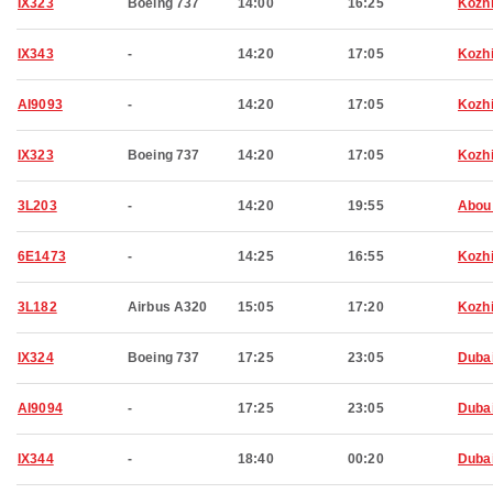
IX323
Boeing 737
14:00
16:25
Kozh
IX343
-
14:20
17:05
Kozh
AI9093
-
14:20
17:05
Kozh
IX323
Boeing 737
14:20
17:05
Kozh
3L203
-
14:20
19:55
Abou
6E1473
-
14:25
16:55
Kozh
3L182
Airbus A320
15:05
17:20
Kozh
IX324
Boeing 737
17:25
23:05
Duba
AI9094
-
17:25
23:05
Duba
IX344
-
18:40
00:20
Duba