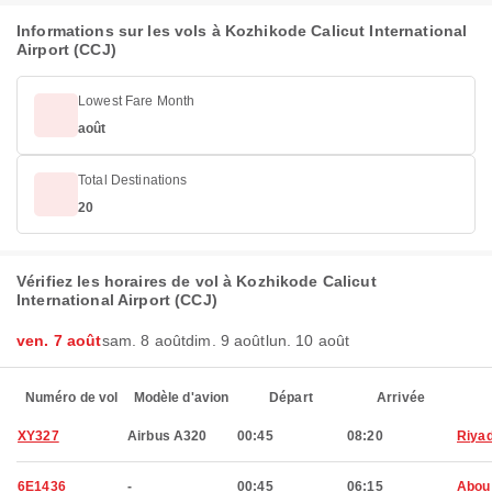
Informations sur les vols à Kozhikode Calicut International
Airport (CCJ)
Lowest Fare Month
août
Total Destinations
20
Vérifiez les horaires de vol à Kozhikode Calicut
International Airport (CCJ)
ven. 7 août
sam. 8 août
dim. 9 août
lun. 10 août
Numéro de vol
Modèle d'avion
Départ
Arrivée
XY327
Airbus A320
00:45
08:20
Riya
6E1436
-
00:45
06:15
Abou