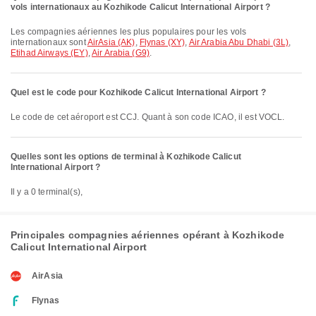
vols internationaux au Kozhikode Calicut International Airport ?
Les compagnies aériennes les plus populaires pour les vols
internationaux sont
AirAsia (AK)
,
Flynas (XY)
,
Air Arabia Abu Dhabi (3L)
,
Etihad Airways (EY)
,
Air Arabia (G9)
.
Quel est le code pour Kozhikode Calicut International Airport ?
Le code de cet aéroport est CCJ. Quant à son code ICAO, il est VOCL.
Quelles sont les options de terminal à Kozhikode Calicut
International Airport ?
Il y a 0 terminal(s),
Principales compagnies aériennes opérant à Kozhikode
Calicut International Airport
AirAsia
Flynas