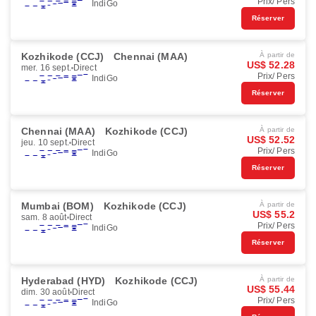
Prix/ Pers
IndiGo
Réserver
Kozhikode (CCJ)
Chennai (MAA)
À partir de
US$ 52.28
mer. 16 sept.
Direct
Prix/ Pers
IndiGo
Réserver
Chennai (MAA)
Kozhikode (CCJ)
À partir de
US$ 52.52
jeu. 10 sept.
Direct
Prix/ Pers
IndiGo
Réserver
Mumbai (BOM)
Kozhikode (CCJ)
À partir de
US$ 55.2
sam. 8 août
Direct
Prix/ Pers
IndiGo
Réserver
Hyderabad (HYD)
Kozhikode (CCJ)
À partir de
US$ 55.44
dim. 30 août
Direct
Prix/ Pers
IndiGo