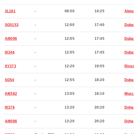
3L181
-
08:50
14:25
Abou
SG5153
-
12:00
17:40
Duba
AI9096
-
12:05
17:45
Duba
IX346
-
12:05
17:45
Duba
XY373
-
12:20
19:55
Riya
SG54
-
12:55
18:20
Duba
AI6582
-
13:05
18:10
Musc
IX376
-
13:20
20:20
Doha
AI9086
-
13:20
20:20
Doha