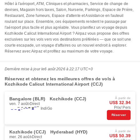
Hôtel à l'aéroport, ATM, Cliniques et pharmacies, Service de change de
devises, Magasin hors taxes, Salon, Nurserie, Parkings, Espace de Prière,
Restaurant, Zone fumeurs, Espace d'attente et Assistance en fauteuil
roulant sur place. Ensemble, ces équipements rendent le passage par
l'aéroport plus facile et plus agréable. Vous planifiez un voyage depuis
Kozhikode Calicut International Airport ? Airpaz vous propose des offres
exclusives sur les vols vers vos destinations préférées — que ce soit une
courte escapade, un voyage d'affaires ou un nouvel endroit à explorer.
Réservez avec Airpaz et profitez au maximum de votre voyage.
Dernière mise à jour le
6 août 2026 à 22:17 UTC+0
Réservez et obtenez les meilleures offres de vols à
Kozhikode Calicut International Airport (CCJ)
Bangalore (BLR)
Kozhikode (CCJ)
À partir de
US$ 32.94
ven. 7 août
Direct
Prix/ Pers
IndiGo
Réserver
Kozhikode (CCJ)
Hyderabad (HYD)
À partir de
US$ 50.39
mer. 26 août
Direct