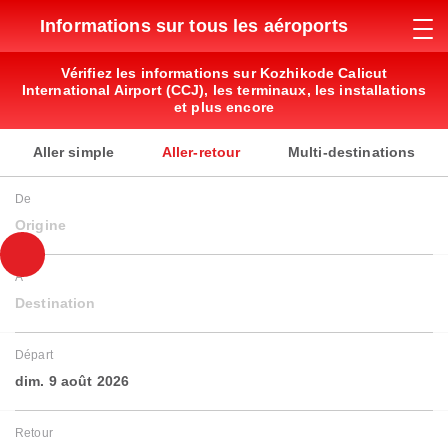
Informations sur tous les aéroports
Vérifiez les informations sur Kozhikode Calicut
International Airport (CCJ), les terminaux, les installations
et plus encore
Aller simple
Aller-retour
Multi-destinations
De
Origine
À
Destination
Départ
dim. 9 août 2026
Retour