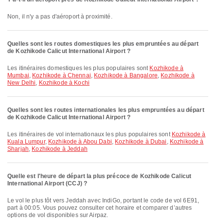
Non, il n'y a pas d'aéroport à proximité.
Quelles sont les routes domestiques les plus empruntées au départ
de Kozhikode Calicut International Airport ?
Les itinéraires domestiques les plus populaires sont
Kozhikode à
Mumbai
,
Kozhikode à Chennai
,
Kozhikode à Bangalore
,
Kozhikode à
New Delhi
,
Kozhikode à Kochi
Quelles sont les routes internationales les plus empruntées au départ
de Kozhikode Calicut International Airport ?
Les itinéraires de vol internationaux les plus populaires sont
Kozhikode à
Kuala Lumpur
,
Kozhikode à Abou Dabi
,
Kozhikode à Dubai
,
Kozhikode à
Sharjah
,
Kozhikode à Jeddah
Quelle est l'heure de départ la plus précoce de Kozhikode Calicut
International Airport (CCJ) ?
Le vol le plus tôt vers Jeddah avec IndiGo, portant le code de vol 6E91,
part à 00:05. Vous pouvez consulter cet horaire et comparer d’autres
options de vol disponibles sur Airpaz.