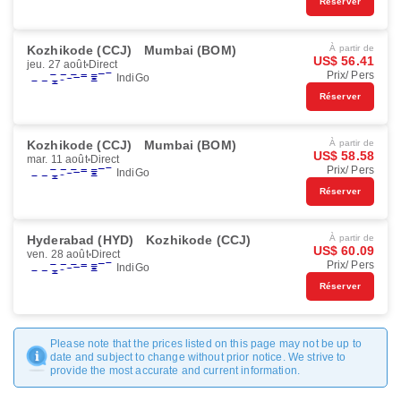
Réserver
Kozhikode (CCJ)
Mumbai (BOM)
À partir de
US$ 56.41
jeu. 27 août
Direct
Prix/ Pers
IndiGo
Réserver
Kozhikode (CCJ)
Mumbai (BOM)
À partir de
US$ 58.58
mar. 11 août
Direct
Prix/ Pers
IndiGo
Réserver
Hyderabad (HYD)
Kozhikode (CCJ)
À partir de
US$ 60.09
ven. 28 août
Direct
Prix/ Pers
IndiGo
Réserver
Please note that the prices listed on this page may not be up to
date and subject to change without prior notice. We strive to
provide the most accurate and current information.