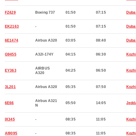
FZ429
Boeing 737
01:50
07:15
Duba
EK2163
-
01:50
07:15
Duba
6E1474
Airbus A320
03:05
08:40
Duba
G9455
A32I-174Y
04:15
06:30
Kozh
AIRBUS
EY363
04:25
06:50
Kozh
A320
3L201
Airbus A320
05:35
07:50
Kozh
Airbus A321
6E66
05:50
14:05
Jedd
N
IX345
-
08:35
11:05
Kozh
AI9095
-
08:35
11:05
Kozh