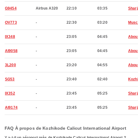
G9454
Airbus A320
22:10
03:35
Shar
OV773
-
22:30
03:20
Musc
IX348
-
23:05
04:45
Abou
AI9058
-
23:05
04:45
Abou
3L200
-
23:20
04:55
Abou
SG53
-
23:40
02:40
Kozh
IX352
-
23:45
05:25
Shar
AI9174
-
23:45
05:25
Shar
FAQ À propos de Kozhikode Calicut International Airport
Y a-t-il un aéroport près de Kozhikode Calicut International Airport ?