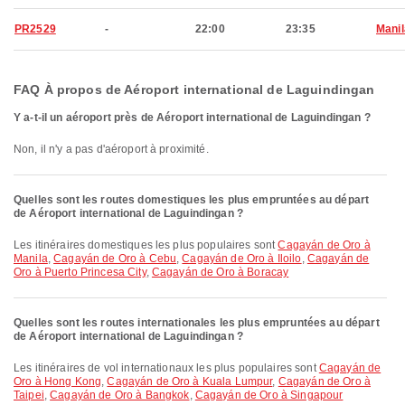
PR2529
-
22:00
23:35
Manil
FAQ À propos de Aéroport international de Laguindingan
Y a-t-il un aéroport près de Aéroport international de Laguindingan ?
Non, il n'y a pas d'aéroport à proximité.
Quelles sont les routes domestiques les plus empruntées au départ
de Aéroport international de Laguindingan ?
Les itinéraires domestiques les plus populaires sont
Cagayán de Oro à
Manila
,
Cagayán de Oro à Cebu
,
Cagayán de Oro à Iloilo
,
Cagayán de
Oro à Puerto Princesa City
,
Cagayán de Oro à Boracay
Quelles sont les routes internationales les plus empruntées au départ
de Aéroport international de Laguindingan ?
Les itinéraires de vol internationaux les plus populaires sont
Cagayán de
Oro à Hong Kong
,
Cagayán de Oro à Kuala Lumpur
,
Cagayán de Oro à
Taipei
,
Cagayán de Oro à Bangkok
,
Cagayán de Oro à Singapour