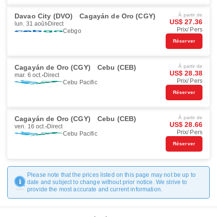
Davao City (DVO)
Cagayán de Oro (CGY)
À partir de
US$ 27.36
lun. 31 août
Direct
Prix/ Pers
Cebgo
Réserver
Cagayán de Oro (CGY)
Cebu (CEB)
À partir de
US$ 28.38
mar. 6 oct.
Direct
Prix/ Pers
Cebu Pacific
Réserver
Cagayán de Oro (CGY)
Cebu (CEB)
À partir de
US$ 28.66
ven. 16 oct.
Direct
Prix/ Pers
Cebu Pacific
Réserver
Please note that the prices listed on this page may not be up to
date and subject to change without prior notice. We strive to
provide the most accurate and current information.