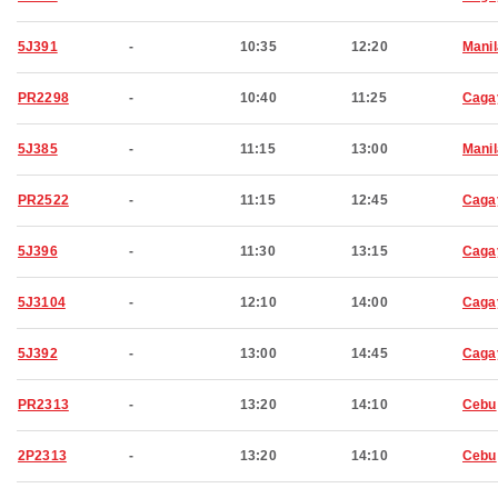
5J391
-
10:35
12:20
Manil
PR2298
-
10:40
11:25
Caga
5J385
-
11:15
13:00
Manil
PR2522
-
11:15
12:45
Caga
5J396
-
11:30
13:15
Caga
5J3104
-
12:10
14:00
Caga
5J392
-
13:00
14:45
Caga
PR2313
-
13:20
14:10
Cebu
2P2313
-
13:20
14:10
Cebu