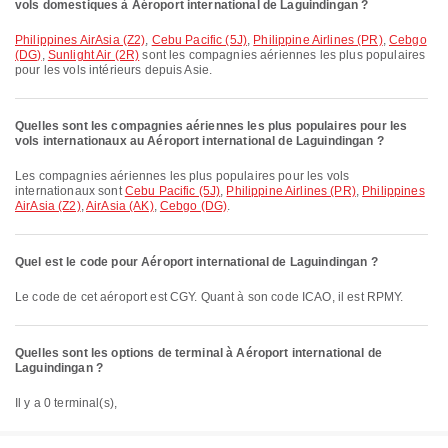
vols domestiques à Aéroport international de Laguindingan ?
Philippines AirAsia (Z2)
,
Cebu Pacific (5J)
,
Philippine Airlines (PR)
,
Cebgo
(DG)
,
Sunlight Air (2R)
sont les compagnies aériennes les plus populaires
pour les vols intérieurs depuis Asie.
Quelles sont les compagnies aériennes les plus populaires pour les
vols internationaux au Aéroport international de Laguindingan ?
Les compagnies aériennes les plus populaires pour les vols
internationaux sont
Cebu Pacific (5J)
,
Philippine Airlines (PR)
,
Philippines
AirAsia (Z2)
,
AirAsia (AK)
,
Cebgo (DG)
.
Quel est le code pour Aéroport international de Laguindingan ?
Le code de cet aéroport est CGY. Quant à son code ICAO, il est RPMY.
Quelles sont les options de terminal à Aéroport international de
Laguindingan ?
Il y a 0 terminal(s),