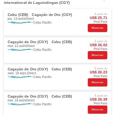
international de Laguindingan (CGY)
Cebu (CEB)
Cagayán de Oro (CGY)
À partir de
US$ 25.71
jeu. 13 août
Direct
Prix/ Pers
Cebu Pacific
Réserver
Cagayán de Oro (CGY)
Cebu (CEB)
À partir de
US$ 26.02
mer. 12 août
Direct
Prix/ Pers
Cebu Pacific
Réserver
Cagayán de Oro (CGY)
Cebu (CEB)
À partir de
US$ 26.23
sam. 19 sept.
Direct
Prix/ Pers
Cebu Pacific
Réserver
Cagayán de Oro (CGY)
Cebu (CEB)
À partir de
US$ 26.39
mer. 19 août
Direct
Prix/ Pers
Cebu Pacific
Réserver