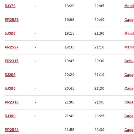
5J379
-
18:20
20:05
Manil
PR2526
-
19:05
20:40
Caga
5J389
-
19:15
21:00
Manil
PR2527
-
19:35
21:10
Manil
PR2315
-
19:45
20:30
Cebu
5J206
-
20:20
21:10
Caga
5J380
-
20:45
22:30
Caga
PR2316
-
21:00
21:45
Caga
5J390
-
21:40
23:25
Caga
PR2528
-
21:55
23:30
Caga