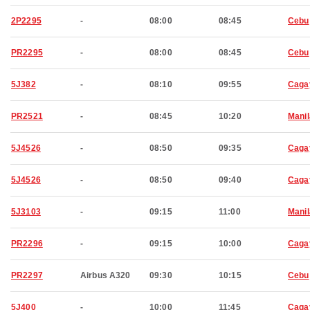
2P2295
-
08:00
08:45
Cebu
PR2295
-
08:00
08:45
Cebu
5J382
-
08:10
09:55
Caga
PR2521
-
08:45
10:20
Manil
5J4526
-
08:50
09:35
Caga
5J4526
-
08:50
09:40
Caga
5J3103
-
09:15
11:00
Manil
PR2296
-
09:15
10:00
Caga
PR2297
Airbus A320
09:30
10:15
Cebu
5J400
-
10:00
11:45
Caga