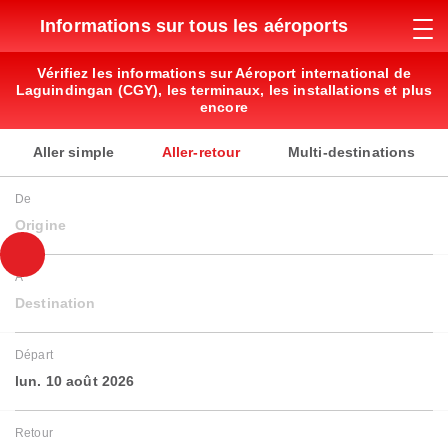
Informations sur tous les aéroports
Vérifiez les informations sur Aéroport international de
Laguindingan (CGY), les terminaux, les installations et plus
encore
Aller simple
Aller-retour
Multi-destinations
De
Origine
À
Destination
Départ
lun. 10 août 2026
Retour