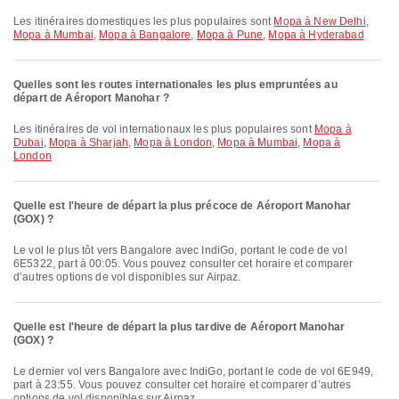
Les itinéraires domestiques les plus populaires sont
Mopa à New Delhi
,
Mopa à Mumbai
,
Mopa à Bangalore
,
Mopa à Pune
,
Mopa à Hyderabad
Quelles sont les routes internationales les plus empruntées au
départ de Aéroport Manohar ?
Les itinéraires de vol internationaux les plus populaires sont
Mopa à
Dubai
,
Mopa à Sharjah
,
Mopa à London
,
Mopa à Mumbai
,
Mopa à
London
Quelle est l'heure de départ la plus précoce de Aéroport Manohar
(GOX) ?
Le vol le plus tôt vers Bangalore avec IndiGo, portant le code de vol
6E5322, part à 00:05. Vous pouvez consulter cet horaire et comparer
d’autres options de vol disponibles sur Airpaz.
Quelle est l'heure de départ la plus tardive de Aéroport Manohar
(GOX) ?
Le dernier vol vers Bangalore avec IndiGo, portant le code de vol 6E949,
part à 23:55. Vous pouvez consulter cet horaire et comparer d’autres
options de vol disponibles sur Airpaz.