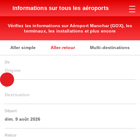
Informations sur tous les aéroports
Vérifiez les informations sur Aéroport Manohar (GOX), les
terminaux, les installations et plus encore
Aller simple
Aller-retour
Multi-destinations
De
Origine
À
Destination
Départ
dim. 9 août 2026
Retour