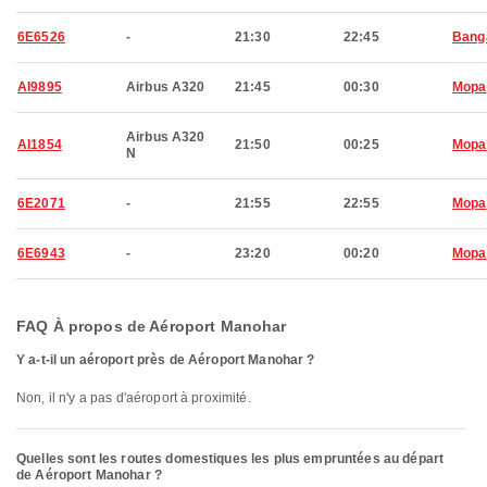
6E6526
-
21:30
22:45
Bang
AI9895
Airbus A320
21:45
00:30
Mopa
Airbus A320
AI1854
21:50
00:25
Mopa
N
6E2071
-
21:55
22:55
Mopa
6E6943
-
23:20
00:20
Mopa
FAQ À propos de Aéroport Manohar
Y a-t-il un aéroport près de Aéroport Manohar ?
Non, il n'y a pas d'aéroport à proximité.
Quelles sont les routes domestiques les plus empruntées au départ
de Aéroport Manohar ?