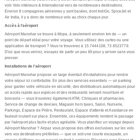
vols Vols intérieurs & International vers de nombreuses destinations.
Environ 8 compagnies aériennes y sont basées, dont IndiGo, SpiceJet et
Air India, il y a donc de nombreux vols au choix chaque jour.
Accès à l'aéroport
Aéroport Manohar se trouve à Mopa, à seulement environ km de — un
point de départ idéal pour votre voyage. Vous utilisez des cartes ou une
application de transport ? Vous le trouverez à 15.7444108, 73.8523779.
D'où que vous veniez, essayez de partir un peu tôt pour y arriver sans vous
presser.
Installations de l'aéroport
Aéroport Manohar propose un large éventail d'installations pour rendre
votre séjour ici confortable. En plus des services essentiels — un parking
pour garder votre véhicule en sécurité, des distributeurs automatiques pour
un accès rapide aux espèces et des restaurants servant nourriture et
boissons — vous trouverez également ATM, Cliniques et pharmacies,
Service de change de devises, Magasin hors taxes, Salon, Nurserie,
Parkings, Espace de Prière, Restaurant, Espace d'attente et Assistance en
fauteuil roulant sur place. Ensemble, ces équipements rendent le passage
par l'aéroport plus facile et plus agréable. Vous planifiez un voyage depuis
Aéroport Manohar ? Airpaz vous propose des offres exclusives sur les vols
vers vos destinations préférées — que ce soit une courte escapade, un