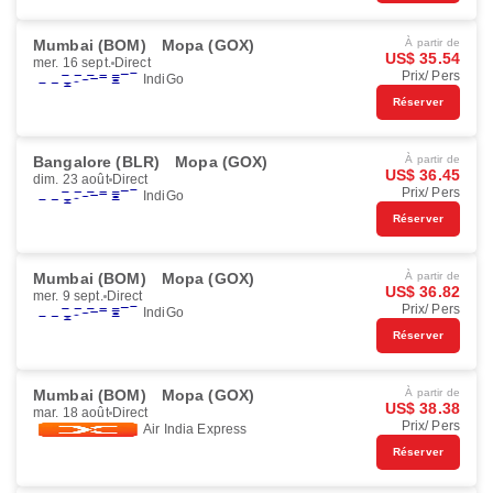
Mumbai (BOM)
Mopa (GOX)
À partir de
US$ 35.54
mer. 16 sept.
Direct
Prix/ Pers
IndiGo
Réserver
Bangalore (BLR)
Mopa (GOX)
À partir de
US$ 36.45
dim. 23 août
Direct
Prix/ Pers
IndiGo
Réserver
Mumbai (BOM)
Mopa (GOX)
À partir de
US$ 36.82
mer. 9 sept.
Direct
Prix/ Pers
IndiGo
Réserver
Mumbai (BOM)
Mopa (GOX)
À partir de
US$ 38.38
mar. 18 août
Direct
Prix/ Pers
Air India Express
Réserver