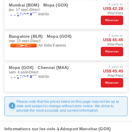
Mumbai (BOM)
Mopa (GOX)
À partir de
US$ 42.28
jeu. 17 sept.
Direct
Prix/ Pers
IndiGo
Réserver
Bangalore (BLR)
Mopa (GOX)
À partir de
US$ 45.45
mar. 15 sept.
Direct
Prix/ Pers
Air India Express
Réserver
Mopa (GOX)
Chennai (MAA)
À partir de
US$ 45.45
sam. 8 août
Direct
Prix/ Pers
IndiGo
Réserver
Please note that the prices listed on this page may not be up to
date and subject to change without prior notice. We strive to
provide the most accurate and current information.
Informations sur les vols à Aéroport Manohar (GOX)