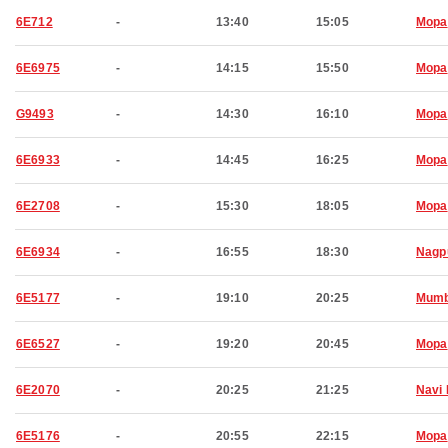
6E712
-
13:40
15:05
Mopa
6E6975
-
14:15
15:50
Mopa
G9493
-
14:30
16:10
Mopa
6E6933
-
14:45
16:25
Mopa
6E2708
-
15:30
18:05
Mopa
6E6934
-
16:55
18:30
Nagp
6E5177
-
19:10
20:25
Mumb
6E6527
-
19:20
20:45
Mopa
6E2070
-
20:25
21:25
Navi
6E5176
-
20:55
22:15
Mopa