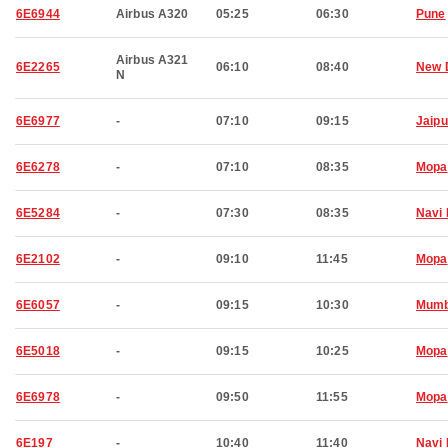
6E6944
Airbus A320
05:25
06:30
Pune
Airbus A321
6E2265
06:10
08:40
New 
N
6E6977
-
07:10
09:15
Jaipu
6E6278
-
07:10
08:35
Mopa
6E5284
-
07:30
08:35
Navi
6E2102
-
09:10
11:45
Mopa
6E6057
-
09:15
10:30
Mumb
6E5018
-
09:15
10:25
Mopa
6E6978
-
09:50
11:55
Mopa
6E197
-
10:40
11:40
Navi