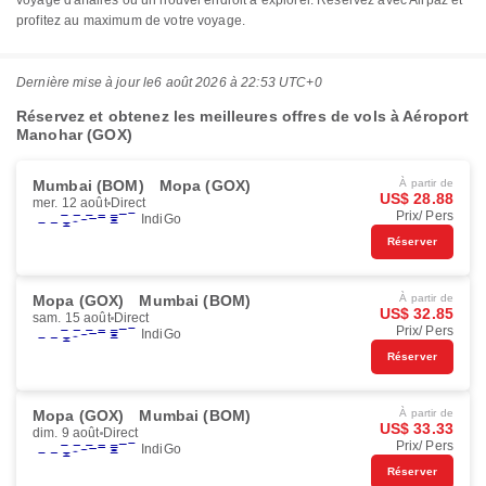
voyage d'affaires ou un nouvel endroit à explorer. Réservez avec Airpaz et
profitez au maximum de votre voyage.
Dernière mise à jour le
6 août 2026 à 22:53 UTC+0
Réservez et obtenez les meilleures offres de vols à Aéroport
Manohar (GOX)
Mumbai (BOM)
Mopa (GOX)
À partir de
US$ 28.88
mer. 12 août
Direct
Prix/ Pers
IndiGo
Réserver
Mopa (GOX)
Mumbai (BOM)
À partir de
US$ 32.85
sam. 15 août
Direct
Prix/ Pers
IndiGo
Réserver
Mopa (GOX)
Mumbai (BOM)
À partir de
US$ 33.33
dim. 9 août
Direct
Prix/ Pers
IndiGo
Réserver