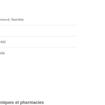
emund, Namibie
8492
506
iniques et pharmacies