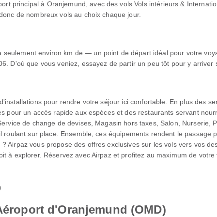
 principal à Oranjemund, avec des vols Vols intérieurs & Internatio
 donc de nombreux vols au choix chaque jour.
seulement environ km de — un point de départ idéal pour votre voyag
6. D'où que vous veniez, essayez de partir un peu tôt pour y arriver
installations pour rendre votre séjour ici confortable. En plus des s
ues pour un accès rapide aux espèces et des restaurants servant nou
 Service de change de devises, Magasin hors taxes, Salon, Nurserie, 
l roulant sur place. Ensemble, ces équipements rendent le passage par
? Airpaz vous propose des offres exclusives sur les vols vers vos de
it à explorer. Réservez avec Airpaz et profitez au maximum de votre
0
à Aéroport d'Oranjemund (OMD)