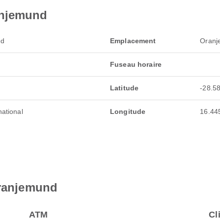
anjemund
nd
Emplacement
Oranj
Fuseau horaire
Latitude
-28.5
national
Longitude
16.44
Oranjemund
ATM
Cl