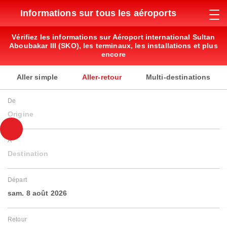
Informations sur tous les aéroports
Vérifiez les informations sur Aéroport international Sultan
Aboubakar III (SKO), les terminaux, les installations et plus
encore
Aller simple
Aller-retour
Multi-destinations
De
Origine
À
Destination
Départ
sam. 8 août 2026
Retour