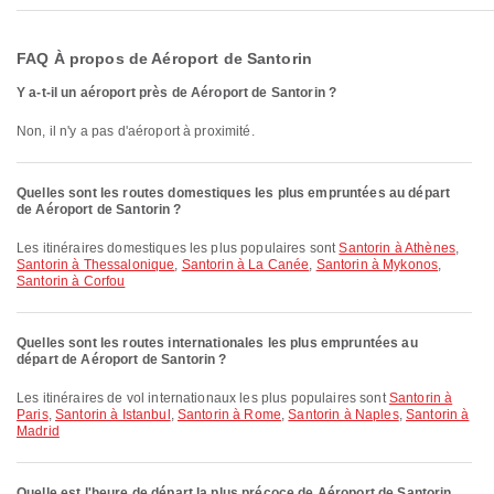
FAQ À propos de Aéroport de Santorin
Y a-t-il un aéroport près de Aéroport de Santorin ?
Non, il n'y a pas d'aéroport à proximité.
Quelles sont les routes domestiques les plus empruntées au départ
de Aéroport de Santorin ?
Les itinéraires domestiques les plus populaires sont
Santorin à Athènes
,
Santorin à Thessalonique
,
Santorin à La Canée
,
Santorin à Mykonos
,
Santorin à Corfou
Quelles sont les routes internationales les plus empruntées au
départ de Aéroport de Santorin ?
Les itinéraires de vol internationaux les plus populaires sont
Santorin à
Paris
,
Santorin à Istanbul
,
Santorin à Rome
,
Santorin à Naples
,
Santorin à
Madrid
Quelle est l'heure de départ la plus précoce de Aéroport de Santorin