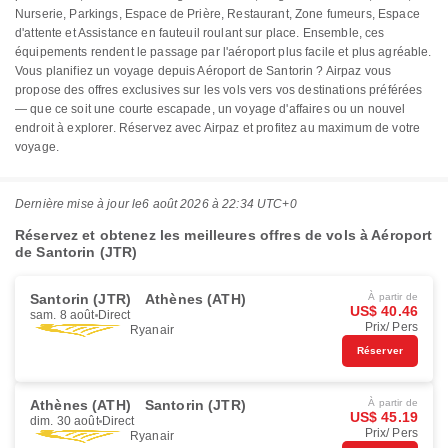
Nurserie, Parkings, Espace de Prière, Restaurant, Zone fumeurs, Espace
d'attente et Assistance en fauteuil roulant sur place. Ensemble, ces
équipements rendent le passage par l'aéroport plus facile et plus agréable.
Vous planifiez un voyage depuis Aéroport de Santorin ? Airpaz vous
propose des offres exclusives sur les vols vers vos destinations préférées
— que ce soit une courte escapade, un voyage d'affaires ou un nouvel
endroit à explorer. Réservez avec Airpaz et profitez au maximum de votre
voyage.
Dernière mise à jour le
6 août 2026 à 22:34 UTC+0
Réservez et obtenez les meilleures offres de vols à Aéroport
de Santorin (JTR)
Santorin (JTR)
Athènes (ATH)
À partir de
US$ 40.46
sam. 8 août
Direct
Prix/ Pers
Ryanair
Réserver
Athènes (ATH)
Santorin (JTR)
À partir de
US$ 45.19
dim. 30 août
Direct
Prix/ Pers
Ryanair