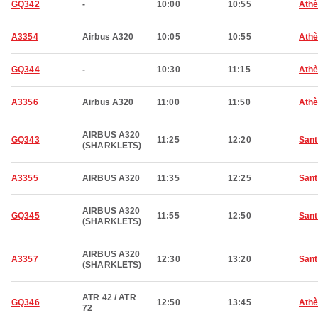
GQ342
-
10:00
10:55
Ath
A3354
Airbus A320
10:05
10:55
Ath
GQ344
-
10:30
11:15
Ath
A3356
Airbus A320
11:00
11:50
Ath
AIRBUS A320
GQ343
11:25
12:20
Sant
(SHARKLETS)
A3355
AIRBUS A320
11:35
12:25
Sant
AIRBUS A320
GQ345
11:55
12:50
Sant
(SHARKLETS)
AIRBUS A320
A3357
12:30
13:20
Sant
(SHARKLETS)
ATR 42 / ATR
GQ346
12:50
13:45
Ath
72