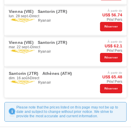
Vienna (VIE)
Santorin (JTR)
À partir de
US$ 56.74
lun. 28 sept.
Direct
Prix/ Pers
Ryanair
Réserver
Vienna (VIE)
Santorin (JTR)
À partir de
US$ 62.1
mar. 22 sept.
Direct
Prix/ Pers
Ryanair
Réserver
Santorin (JTR)
Athènes (ATH)
À partir de
US$ 65.48
dim. 16 août
Direct
Prix/ Pers
Ryanair
Réserver
Please note that the prices listed on this page may not be up to
date and subject to change without prior notice. We strive to
provide the most accurate and current information.