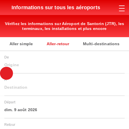
Informations sur tous les aéroports
Vérifiez les informations sur Aéroport de Santorin (JTR), les
terminaux, les installations et plus encore
Aller simple
Aller-retour
Multi-destinations
De
Origine
À
Destination
Départ
dim. 9 août 2026
Retour