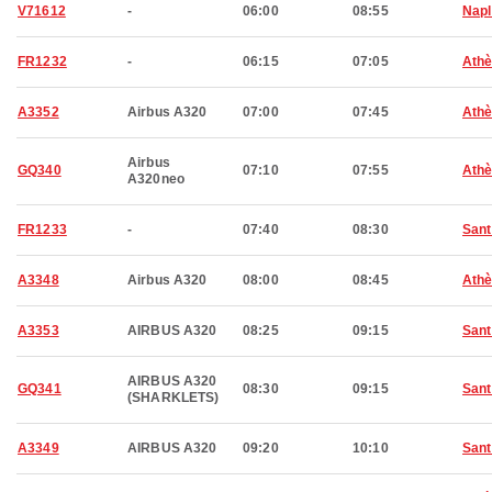
V71612
-
06:00
08:55
Nap
FR1232
-
06:15
07:05
Ath
A3352
Airbus A320
07:00
07:45
Ath
Airbus
GQ340
07:10
07:55
Ath
A320neo
FR1233
-
07:40
08:30
Sant
A3348
Airbus A320
08:00
08:45
Ath
A3353
AIRBUS A320
08:25
09:15
Sant
AIRBUS A320
GQ341
08:30
09:15
Sant
(SHARKLETS)
A3349
AIRBUS A320
09:20
10:10
Sant