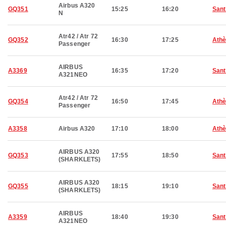
Airbus A320
GQ351
15:25
16:20
Sant
N
Atr42 / Atr 72
GQ352
16:30
17:25
Ath
Passenger
AIRBUS
A3369
16:35
17:20
Sant
A321NEO
Atr42 / Atr 72
GQ354
16:50
17:45
Ath
Passenger
A3358
Airbus A320
17:10
18:00
Ath
AIRBUS A320
GQ353
17:55
18:50
Sant
(SHARKLETS)
AIRBUS A320
GQ355
18:15
19:10
Sant
(SHARKLETS)
AIRBUS
A3359
18:40
19:30
Sant
A321NEO