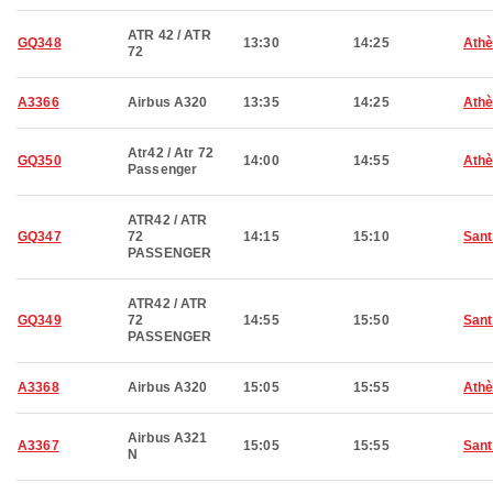
ATR 42 / ATR
GQ348
13:30
14:25
Ath
72
A3366
Airbus A320
13:35
14:25
Ath
Atr42 / Atr 72
GQ350
14:00
14:55
Ath
Passenger
ATR42 / ATR
GQ347
72
14:15
15:10
Sant
PASSENGER
ATR42 / ATR
GQ349
72
14:55
15:50
Sant
PASSENGER
A3368
Airbus A320
15:05
15:55
Ath
Airbus A321
A3367
15:05
15:55
Sant
N