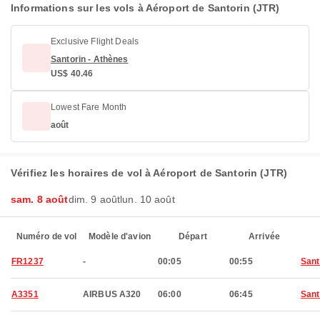
Informations sur les vols à Aéroport de Santorin (JTR)
Exclusive Flight Deals
Santorin - Athènes
US$ 40.46
Lowest Fare Month
août
Vérifiez les horaires de vol à Aéroport de Santorin (JTR)
sam. 8 août
dim. 9 août
lun. 10 août
Numéro de vol
Modèle d'avion
Départ
Arrivée
FR1237
-
00:05
00:55
Sant
A3351
AIRBUS A320
06:00
06:45
Sant