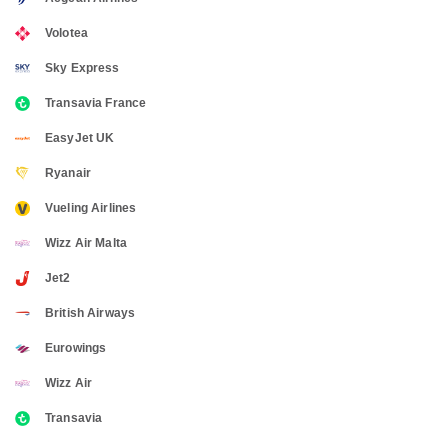
Volotea
Sky Express
Transavia France
EasyJet UK
Ryanair
Vueling Airlines
Wizz Air Malta
Jet2
British Airways
Eurowings
Wizz Air
Transavia