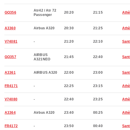
Atr42 / Atr 72
GQ356
20:20
21:15
Ath
Passenger
A3360
Airbus A320
20:30
21:25
Ath
V74081
-
21:20
22:10
Sant
AIRBUS
GQ357
21:45
22:40
Sant
A321NEO
A3361
AIRBUS A320
22:00
23:00
Sant
FR4171
-
22:25
23:15
Ath
V74080
-
22:40
23:25
Ath
A3364
Airbus A320
23:40
00:25
Ath
FR4172
-
23:50
00:40
Sant