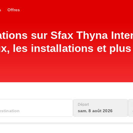
s
Offres
ations sur Sfax Thyna Inte
x, les installations et plu
Départ
sam. 8 août 2026