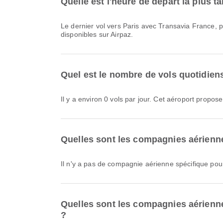
Quelle est l'heure de départ la plus t
Le dernier vol vers Paris avec Transavia France, portant le code de vol TO8099, part à 11:00. Vous pouvez consulter cet horaire et comparer d’autres options de vol
disponibles sur Airpaz.
Quel est le nombre de vols quotidiens
Il y a environ 0 vols par jour. Cet aéroport propose
Quelles sont les compagnies aérienne
Il n'y a pas de compagnie aérienne spécifique pou
Quelles sont les compagnies aériennes
?