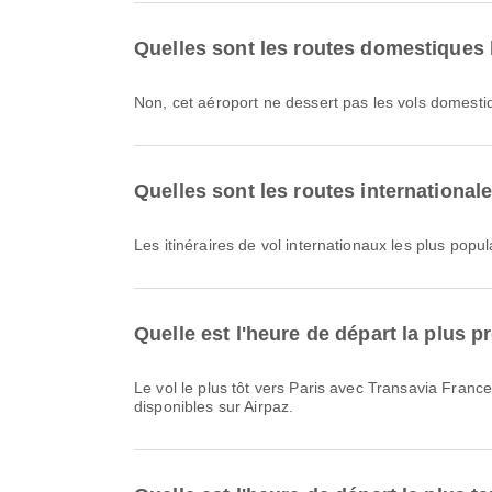
Quelles sont les routes domestiques 
Non, cet aéroport ne dessert pas les vols domesti
Quelles sont les routes international
Les itinéraires de vol internationaux les plus popu
Quelle est l'heure de départ la plus 
Le vol le plus tôt vers Paris avec Transavia France, portant le code de vol TO8099, part à 11:00. Vous pouvez consulter cet horaire et comparer d’autres options de vol
disponibles sur Airpaz.