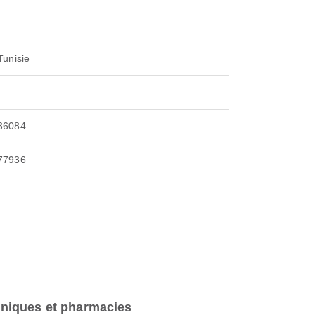
Tunisie
36084
77936
iniques et pharmacies