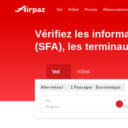
Vol
Hôtel
Promo
Réservation
Vérifiez les inform
(SFA), les terminau
Vol
Hôtel
Aller-retour
1 Passager
Économique
De
À