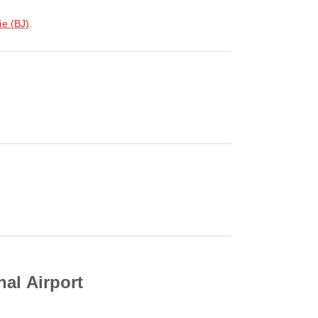
ie (BJ)
.
al Airport