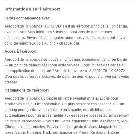
Informations sur l'aéroport
Faites connaissance avec
Aéroport de Tchibanga (TCH/FOOT) est un aéroport principal à Tchibanga,
avec des vols Vols intérieurs & International vers de nombreuses
destinations. Environ 0 compagnies aériennes y sont basées, dont , il y a
donc de nombreux vols au choix chaque jour.
Accès à l'aéroport
Aéroport de Tchibanga se trouve à Tchibanga, à seulement environ km de
— un point de départ idéal pour votre voyage. Vous utilisez des cartes ou
une application de transport ? Vous le trouverez à -2.8882178, 10.95272.
D'où que vous veniez, essayez de partir un peu tôt pour y arriver sans vous
presser.
Installations de l'aéroport
Aéroport de Tchibanga propose un large éventail d'installations pour
rendre votre séjour ici confortable. En plus des services essentiels — un
parking pour garder votre véhicule en sécurité, des distributeurs
automatiques pour un accès rapide aux espèces et des restaurants servant
nourriture et boissons — vous trouverez également Hôtel à l'aéroport, ATM,
Cliniques et pharmacies, Service de change de devises, Magasin hors
taxes, Salon, Nurserie, Parkings, Espace de Prière, Restaurant, Zone