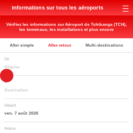
Informations sur tous les aéroports
Vérifiez les informations sur Aéroport de Tchibanga (TCH),
les terminaux, les installations et plus encore
Aller simple
Aller-retour
Multi-destinations
De
Origine
À
Destination
Départ
ven. 7 août 2026
Retour