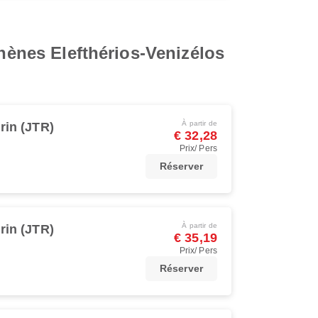
thènes Elefthérios-Venizélos
À partir de
rin (JTR)
€ 32,28
Prix/ Pers
Réserver
À partir de
rin (JTR)
€ 35,19
Prix/ Pers
Réserver