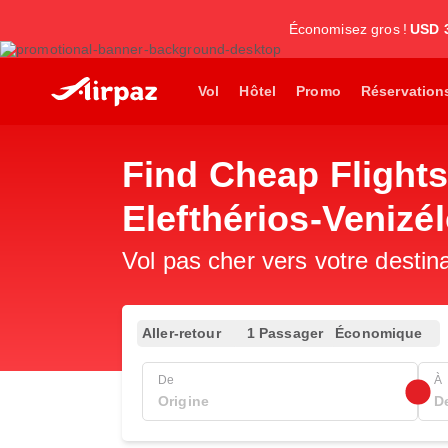
Économisez gros !
USD 
Vol
Hôtel
Promo
Réservation
Find Cheap Flights
Elefthérios-Venizé
Vol pas cher vers votre destin
Aller-retour
1 Passager
Économique
De
À