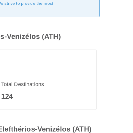
We strive to provide the most
os-Venizélos (ATH)
Total Destinations
124
Elefthérios-Venizélos (ATH)