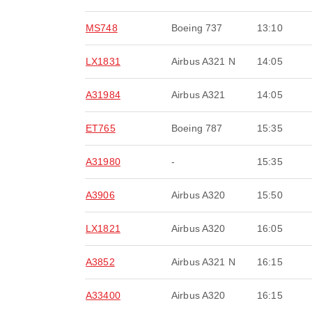
MS748
Boeing 737
13:10
LX1831
Airbus A321 N
14:05
A31984
Airbus A321
14:05
ET765
Boeing 787
15:35
A31980
-
15:35
A3906
Airbus A320
15:50
LX1821
Airbus A320
16:05
A3852
Airbus A321 N
16:15
A33400
Airbus A320
16:15