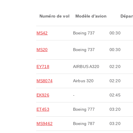
Numéro de vol
Modèle d'avion
Dépar
MS42
Boeing 737
00:30
MS20
Boeing 737
00:30
EY718
AIRBUS A320
02:20
MS8074
Airbus 320
02:20
EK926
-
02:45
ET453
Boeing 777
03:20
MS9462
Boeing 787
03:20