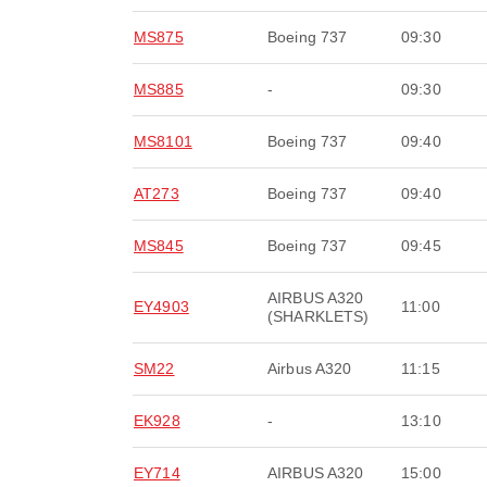
MS875
Boeing 737
09:30
MS885
-
09:30
MS8101
Boeing 737
09:40
AT273
Boeing 737
09:40
MS845
Boeing 737
09:45
AIRBUS A320
EY4903
11:00
(SHARKLETS)
SM22
Airbus A320
11:15
EK928
-
13:10
EY714
AIRBUS A320
15:00