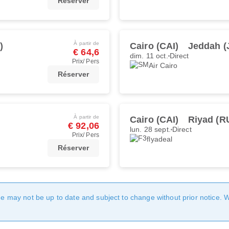
Réserver
À partir de
)
Cairo (CAI)
Jeddah (
€ 64,6
dim. 11 oct.
Direct
Prix/ Pers
Air Cairo
Réserver
À partir de
Cairo (CAI)
Riyad (R
€ 92,06
lun. 28 sept.
Direct
Prix/ Pers
flyadeal
Réserver
age may not be up to date and subject to change without prior notice. 