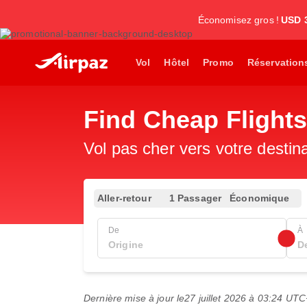
Économisez gros !
USD 
Vol
Hôtel
Promo
Réservation
Find Cheap Flights 
Vol pas cher vers votre destin
Aller-retour
1 Passager
Économique
De
À
Dernière mise à jour le
27 juillet 2026 à 03:24 UT