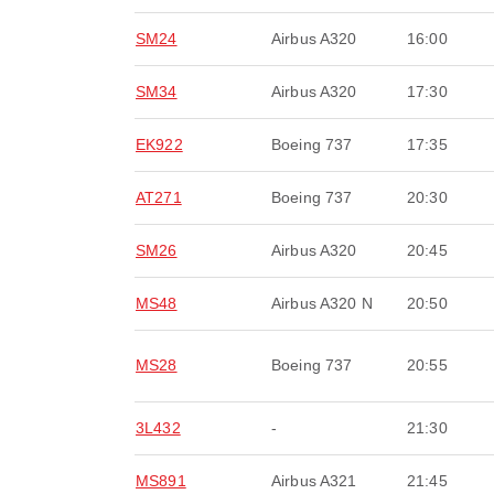
SM24
Airbus A320
16:00
SM34
Airbus A320
17:30
EK922
Boeing 737
17:35
AT271
Boeing 737
20:30
SM26
Airbus A320
20:45
MS48
Airbus A320 N
20:50
MS28
Boeing 737
20:55
3L432
-
21:30
MS891
Airbus A321
21:45