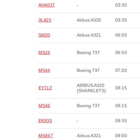
AH4037
-
03:30
3L425
Airbus A320
03:35
SM20
Airbus A321
06:00
MS24
Boeing 737
06:50
MS44
Boeing 737
07:20
AIRBUS A320
EY712
08:15
(SHARKLETS)
MS46
Boeing 737
08:15
EK930
-
08:35
MS847
Airbus A321
09:00