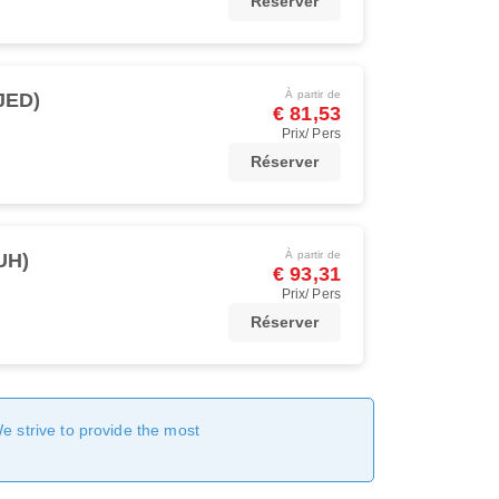
Réserver
À partir de
JED)
€ 81,53
Prix/ Pers
Réserver
À partir de
UH)
€ 93,31
Prix/ Pers
Réserver
We strive to provide the most