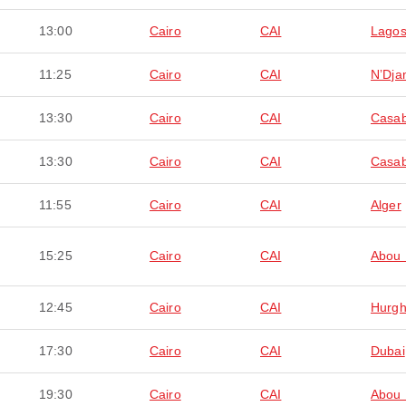
13:00
Cairo
CAI
Lago
11:25
Cairo
CAI
NʼDj
13:30
Cairo
CAI
Casab
13:30
Cairo
CAI
Casab
11:55
Cairo
CAI
Alger
15:25
Cairo
CAI
Abou 
12:45
Cairo
CAI
Hurg
17:30
Cairo
CAI
Dubai
19:30
Cairo
CAI
Abou 