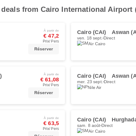
 deals from Cairo International Airport 
À partir de
Cairo (CAI)
Aswan (
€ 47,2
ven. 18 sept.
Direct
Prix/ Pers
Air Cairo
Réserver
À partir de
)
Cairo (CAI)
Aswan (
€ 61,08
mer. 23 sept.
Direct
Prix/ Pers
Nile Air
Réserver
À partir de
Cairo (CAI)
Hurghad
€ 63,5
sam. 8 août
Direct
Prix/ Pers
Air Cairo