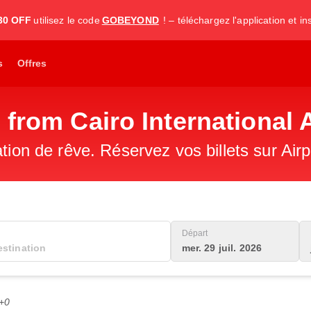
30 OFF
utilisez le code
GOBEYOND
! – téléchargez l'application et i
s
Offres
from Cairo International A
ation de rêve. Réservez vos billets sur Air
Départ
mer. 29 juil. 2026
C+0