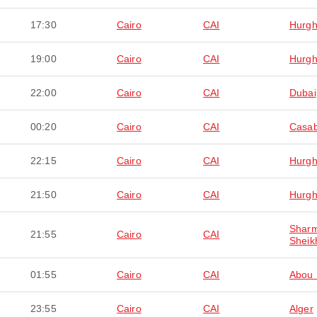
17:30
Cairo
CAI
Hurg
19:00
Cairo
CAI
Hurg
22:00
Cairo
CAI
Dubai
00:20
Cairo
CAI
Casab
22:15
Cairo
CAI
Hurg
21:50
Cairo
CAI
Hurg
Sharm
21:55
Cairo
CAI
Sheik
01:55
Cairo
CAI
Abou 
23:55
Cairo
CAI
Alger